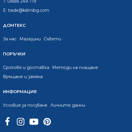
T:
0888 249 719
E:
trade@kilimibg.com
ДОМТЕКС
За нас
Mагазини
Съвети
ПОРЪЧКИ
Срокове и доставка
Методи на плащане
Връщане и замяна
ИНФОРМАЦИЯ
Условия за ползване
Личните данни