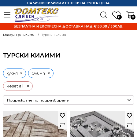
НАЛИЧНИ КИЛИМИ И ПЪТЕКИ НА СУПЕР ЦЕНА
0
0
БЕЗПЛАТНА И ЕКСПРЕСНА ДОСТАВКА НАД €153.39 / 300ЛВ.
Магазин за килими
Турски килими
ТУРСКИ КИЛИМИ
×
×
кухня
Олимп
×
Reset all