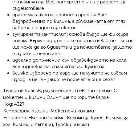
е точният за Вас, потърсете ни и с радост ще
съдействаме
прахосмукачката и робота преминават
безпроблемно по килима, а свършената от тях
работа е радост за окото
гумираната (антислип) основа бързо ще фиксира
килима върху пода, но не се притеснявайте – лесно
ще може да го вдигате и да почиствате, защото
е изключително лек
идеално допълнение към обзавеждането на хола,
всекидневната, спалнята или кухнята
всичко изброено по-горе ще получите на съвсем
изгодна цена – защо не поръчате още сега?
Търсите красив, различен, лек и евтин килим? С
мокетени килими Олимп ще покорите върха!
Код:
4327
Категория:
Килими
,
Мокетени килими
Етикети:
Евтини килими
,
Килими за кухня
,
Килими за
хол
,
Килими и пътеки
,
Турски килими