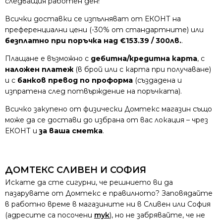
следващия работен ден!
Всички доставки се изпълняват от ЕКОНТ на
преференциални цени (-30% от стандартните) или
безплатно при поръчка над €153.39 / 300лв.
.
Плащане е възможно с
дебитна/кредитна карта
, с
наложен платеж
(в брой или с карта при получаване)
и с
банков превод по проформа
(създадена и
изпратена след потвърждение на поръчката).
Всичко закупено от физически Домтекс магазин също
може да се достави до избрана от вас локация – чрез
ЕКОНТ и
за ваша сметка
.
ДОМТЕКС СЛИВЕН И СОФИЯ
Искате да сте сигурни, че решнието ви да
пазарувате от Домтекс е правилното? Заповядайте
в работно време в магазините ни в Сливен или София
(адресите са посочени
тук
), но не забрявайте, че не