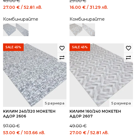
49.00
€
29.00
€
Original
Current
Original
Current
27.00
€
/ 52.81 лв.
16.00
€
/ 31.29 лв.
price
price
price
price
Комбинирайте
Комбинирайте
was:
is:
was:
is:
49.00 €
27.00 €
29.00 €
16.00 €
/
/
/
/
95.84
52.81
56.72
31.29
лв..
лв..
лв..
лв..
SALE 45%
SALE 45%
5 размера
5 размера
КИЛИМ 240/320 МОКЕТЕН
КИЛИМ 160/240 МОКЕТЕН
АДОР 2606
АДОР 2607
97.00
€
49.00
€
Original
Current
Original
Current
53.00
€
/ 103.66 лв.
27.00
€
/ 52.81 лв.