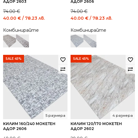
АДОР 2603
АДОР 2606
74.00
€
74.00
€
Original
Current
Original
Current
40.00
€
/ 78.23 лв.
40.00
€
/ 78.23 лв.
price
price
price
price
Комбинирайте
Комбинирайте
was:
is:
was:
is:
74.00 €
40.00 €
74.00 €
40.00 €
/
/
/
/
144.73
78.23
144.73
78.23
лв..
лв..
лв..
лв..
SALE 45%
SALE 45%
5 размера
4 размера
КИЛИМ 160/240 МОКЕТЕН
КИЛИМ 120/170 МОКЕТЕН
АДОР 2606
АДОР 2602