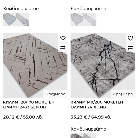
price
price
price
price
Комбинирайте
Комбинирайте
was:
is:
was:
is:
97.00 €
53.00 €
49.00 €
27.00 €
/
/
/
/
189.72
103.66
95.84
52.81
лв..
лв..
лв..
лв..
5 размера
6 размера
КИЛИМ 120/170 МОКЕТЕН
КИЛИМ 140/200 МОКЕТЕН
ОЛИМП 2433 БЕЖОВ
ОЛИМП 2418 СИВ
28.12
€
/ 55.00 лв.
33.23
€
/ 64.99 лв.
Комбинирайте