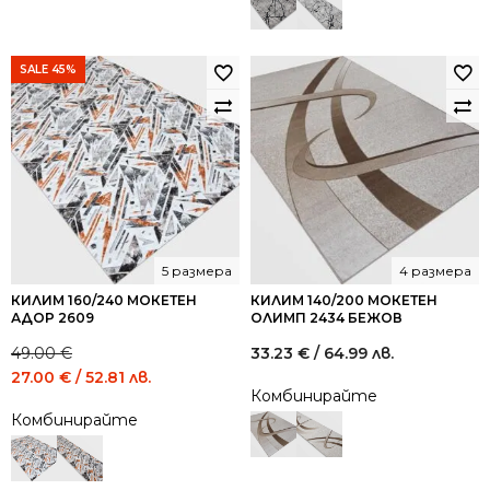
SALE 45%
5 размера
4 размера
КИЛИМ 160/240 МОКЕТЕН
КИЛИМ 140/200 МОКЕТЕН
АДОР 2609
ОЛИМП 2434 БЕЖОВ
49.00
€
33.23
€
/ 64.99 лв.
Original
Current
27.00
€
/ 52.81 лв.
Комбинирайте
price
price
Комбинирайте
was:
is:
49.00 €
27.00 €
/
/