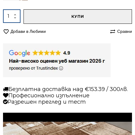
Alternative:
количество
КУПИ
за
Килим
Добави в Любими
Сравни
200/290
мокетен
Олимп
2421
бежов
Безплатна доставка над €153.39 / 300лв.
Професионално изпълнение
Разрешен преглед и тест