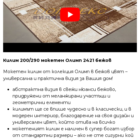
Килим 200/290 мокетен Олимп 2421 бежов
Мокетен килим от колекция Олимп в бежов цвят –
универсална и практична визия за Вашия дом!
абстрактна визия в свежи нюанси бежово,
придружени от меланжирани участъци и
геометрични елементи
килимът ще се впише чудесно и в класически, и в
модерен интериор, благодарение на своя дизайн и
универсален цвят, който отива на всичко
мокетеният килим е наличен в супер богат избор
от стандартни размери – ако не сте сигурни кой