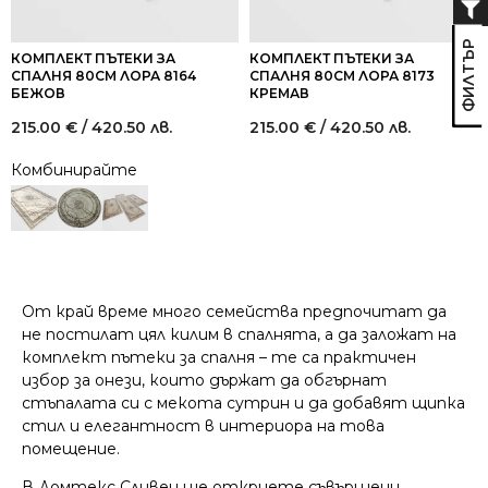
КОМПЛЕКТ ПЪТЕКИ ЗА
КОМПЛЕКТ ПЪТЕКИ ЗА
СПАЛНЯ 80СМ ЛОРА 8164
СПАЛНЯ 80СМ ЛОРА 8173
БЕЖОВ
КРЕМАВ
215.00
€
/ 420.50 лв.
215.00
€
/ 420.50 лв.
Комбинирайте
От край време много семейства предпочитат да
не постилат цял килим в спалнята, а да заложат на
комплект пътеки за спалня – те са практичен
избор за онези, които държат да обгърнат
стъпалата си с мекота сутрин и да добавят щипка
стил и елегантност в интериора на това
помещение.
В Домтекс Сливен ще откриете съвършени