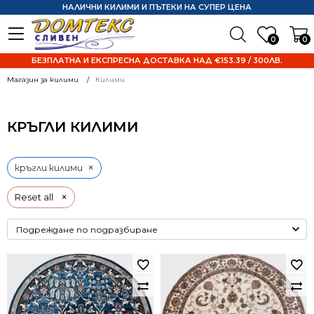
НАЛИЧНИ КИЛИМИ И ПЪТЕКИ НА СУПЕР ЦЕНА
0
0
БЕЗПЛАТНА И ЕКСПРЕСНА ДОСТАВКА НАД €153.39 / 300ЛВ.
Магазин за килими
Килими
КРЪГЛИ КИЛИМИ
×
кръгли килими
×
Reset all