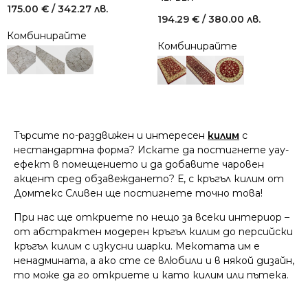
175.00
€
/ 342.27 лв.
194.29
€
/ 380.00 лв.
Комбинирайте
Комбинирайте
Търсите по-раздвижен и интересен
килим
с
нестандартна форма? Искате да постигнете уау-
ефект в помещението и да добавите чаровен
акцент сред обзавеждането? Е, с кръгъл килим от
Домтекс Сливен ще постигнете точно това!
При нас ще откриете по нещо за всеки интериор –
от абстрактен модерен кръгъл килим до персийски
кръгъл килим с изкусни шарки. Мекотата им е
ненадмината, а ако сте се влюбили и в някой дизайн,
то може да го откриете и като килим или пътека.