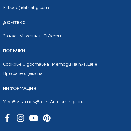
E:
trade@kilimibg.com
ДОМТЕКС
За нас
Mагазини
Съвети
ПОРЪЧКИ
Срокове и доставка
Методи на плащане
Връщане и замяна
ИНФОРМАЦИЯ
Условия за ползване
Личните данни