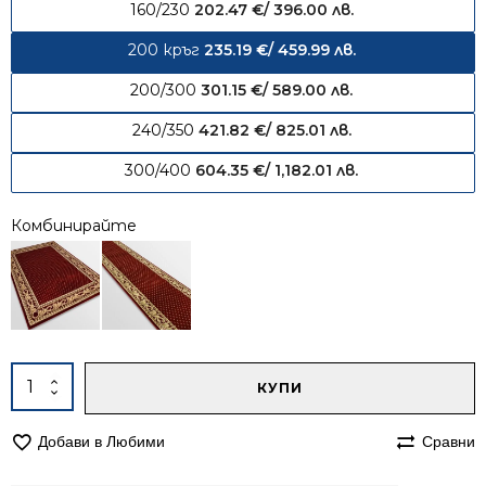
160/230
202.47
€
/ 396.00 лв.
200 кръг
235.19
€
/ 459.99 лв.
200/300
301.15
€
/ 589.00 лв.
240/350
421.82
€
/ 825.01 лв.
300/400
604.35
€
/ 1,182.01 лв.
Комбинирайте
Alternative:
количество
КУПИ
за
Кръгъл
Добави в Любими
Сравни
килим
200см