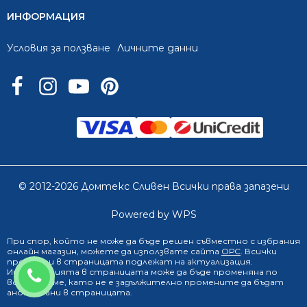
ИНФОРМАЦИЯ
Условия за ползване
Личните данни
© 2012-2026 Домтекс Сливен Всички права запазени
Powered by WPS
При спор, който не може да бъде решен съвместно с избрания
онлайн магазин
, можете да използвате сайта
ОРС
. Всички
продукти в страницата подлежат на актуализация.
0888 249 719
Информацията в страницата може да бъде променяна по
всяко време, като не е задължително промените да бъдат
анонсирани в страницата.