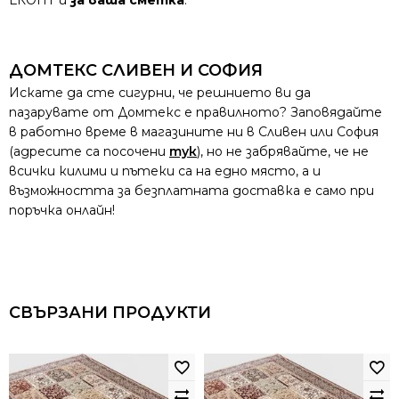
ДОМТЕКС СЛИВЕН И СОФИЯ
Искате да сте сигурни, че решнието ви да
пазарувате от Домтекс е правилното? Заповядайте
в работно време в магазините ни в Сливен или София
(адресите са посочени
тук
), но не забрявайте, че не
всички килими и пътеки са на едно място, а и
възможността за безплатната доставка е само при
поръчка онлайн!
СВЪРЗАНИ ПРОДУКТИ