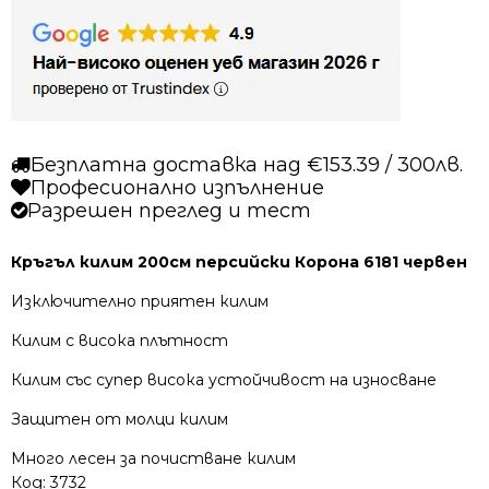
персийски
Корона
6181
червен
Безплатна доставка над €153.39 / 300лв.
Професионално изпълнение
Разрешен преглед и тест
Кръгъл килим 200см персийски Корона 6181 червен
Изключително приятен килим
Килим с висока плътност
Килим със супер висока устойчивост на износване
Защитен от молци килим
Много лесен за почистване килим
Код:
3732