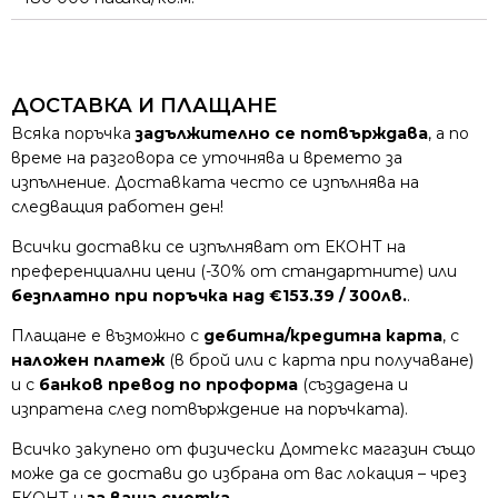
ДОСТАВКА И ПЛАЩАНЕ
Всяка поръчка
задължително се потвърждава
, а по
време на разговора се уточнява и времето за
изпълнение. Доставката често се изпълнява на
следващия работен ден!
Всички доставки се изпълняват от ЕКОНТ на
преференциални цени (-30% от стандартните) или
безплатно при поръчка над €153.39 / 300лв.
.
Плащане е възможно с
дебитна/кредитна карта
, с
наложен платеж
(в брой или с карта при получаване)
и с
банков превод по проформа
(създадена и
изпратена след потвърждение на поръчката).
Всичко закупено от физически Домтекс магазин също
може да се достави до избрана от вас локация – чрез
ЕКОНТ и
за ваша сметка
.