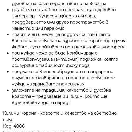
духовната сила и единството на вярата
дизайнът е изработен специално за църковен
интериор – чудесен избор за олтара,
преддверието или друго пространство в
манастир или параклис
практичен и лесен за поддръжка, тъй като
висококачествената изработка гарантира дълъг
живот и устойчивост при интензивна употреба
при нужда може да бъде комбиниран с
противоплъзгаща (антислип) подложка, която
осигурява стабилност върху пода
предлага се в многообразие от стандартни
размери, отговарящи на пространствените
нужди на храмовите помещения
заложете на традиция, качество и духовна
красота – предлагаме ви килим, който ще
вдъхновява години наред!
Килими Корона - красота и качество на световно
ниво!
Код:
4886