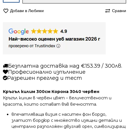
за
Кръгъл
Добави в Любими
Сравни
килим
300см
Корона
3040
червен
Безплатна доставка над €153.39 / 300лв.
Професионално изпълнение
Разрешен преглед и тест
Кръгъл килим 300см Корона 3040 червен
Кръгъл килим в червен цвят – величественост и
красота, които остават във вечността.
впечатляваща визия с наситен фон бордо,
златист бордюр с множество изящни детайли и
централно разположен двуглав орел, символизиращ