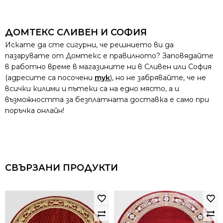
ДОМТЕКС СЛИВЕН И СОФИЯ
Искате да сте сигурни, че решнието ви да
пазарувате от Домтекс е правилното? Заповядайте
в работно време в магазините ни в Сливен или София
(адресите са посочени
тук
), но не забрявайте, че не
всички килими и пътеки са на едно място, а и
възможността за безплатната доставка е само при
поръчка онлайн!
СВЪРЗАНИ ПРОДУКТИ