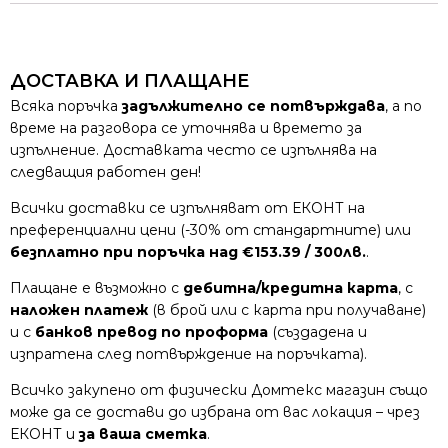
ДОСТАВКА И ПЛАЩАНЕ
Всяка поръчка
задължително се потвърждава
, а по
време на разговора се уточнява и времето за
изпълнение. Доставката често се изпълнява на
следващия работен ден!
Всички доставки се изпълняват от ЕКОНТ на
преференциални цени (-30% от стандартните) или
безплатно при поръчка над €153.39 / 300лв.
.
Плащане е възможно с
дебитна/кредитна карта
, с
наложен платеж
(в брой или с карта при получаване)
и с
банков превод по проформа
(създадена и
изпратена след потвърждение на поръчката).
Всичко закупено от физически Домтекс магазин също
може да се достави до избрана от вас локация – чрез
ЕКОНТ и
за ваша сметка
.