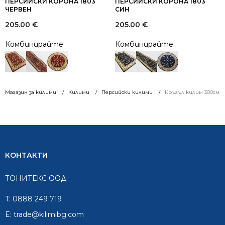
ПЕРСИЙСКИ КОРОНА 1803
ПЕРСИЙСКИ КОРОНА 1803
ЧЕРВЕН
СИН
205.00
€
205.00
€
Комбинирайте
Комбинирайте
Магазин за килими
Килими
Персийски килими
Кръгъл килим 300см К
КОНТАКТИ
ТОНИТЕКС ООД
T:
0888 249 719
E:
trade@kilimibg.com