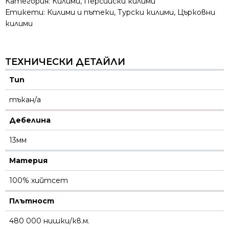
Категория:
Килими
,
Персийски килими
Етикети:
Килими и пътеки
,
Турски килими
,
Църковни
килими
ТЕХНИЧЕСКИ ДЕТАЙЛИ
Тип
тъкан/а
Дебелина
13мм
Материя
100% хийтсет
Плътност
480 000 нишки/кв.м.