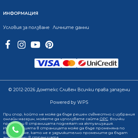
ИНФОРМАЦИЯ
Условия за ползване
Личните данни
© 2012-2026 Домтекс Сливен Всички права запазени
Powered by WPS
При спор, който не може да бъде решен съвместно с избрания
онлайн магазин
, можете да използвате сайта
ОРС
. Всички
продукти в страницата подлежат на актуализация.
0888 249 719
Информацията в страницата може да бъде променяна по
всяко време, като не е задължително промените да бъдат
анонсирани в страницата.