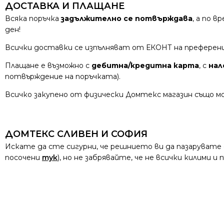
ДОСТАВКА И ПЛАЩАНЕ
Всяка поръчка
задължително се потвърждава
, а по 
ден!
Всички доставки се изпълняват от ЕКОНТ на преферен
Плащане е възможно с
дебитна/кредитна карта
, с
нал
потвърждение на поръчката).
Всичко закупено от физически Домтекс магазин също мо
ДОМТЕКС СЛИВЕН И СОФИЯ
Искате да сте сигурни, че решнието ви да пазарувате
посочени
тук
), но не забрявайте, че не всички килими 