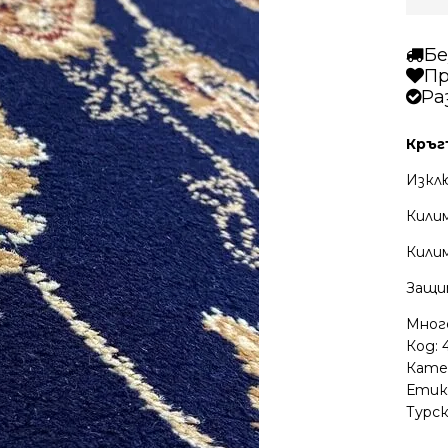
Бе
Пр
Ра
Кръг
Изкл
Кили
Килим
Защи
Мног
Код:
Кате
Етик
Турс