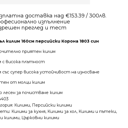
зплатна доставка над €153.39 / 300лв.
офесионално изпълнение
зрешен преглед и тест
ъл килим 160см персийски Корона 1803 син
ючително приятен килим
м с висока плътност
 със супер висока устойчивост на износване
тен от молци килим
о лесен за почистване килим
4403
гория:
Килими
,
Персийски килими
ети:
Килими за кухня
,
Килими за хол
,
Килими и пътеки
,
ки килими
,
Църковни килими