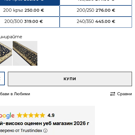
200 кръг
250.00
€
200/250
276.00
€
200/300
319.00
€
240/350
445.00
€
инирайте
native:
чество
КУПИ
ъл
бави в Любими
Сравни
им
м
сийски
на