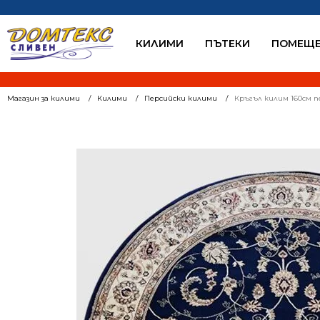
КИЛИМИ
ПЪТЕКИ
ПОМЕЩЕ
Магазин за килими
Килими
Персийски килими
Кръгъл килим 160см п