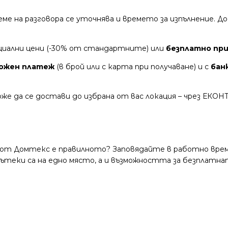
време на разговора се уточнява и времето за изпълнение.
циални цени (-30% от стандартните) или
безплатно при
ожен платеж
(в брой или с карта при получаване) и с
бан
же да се достави до избрана от вас локация – чрез ЕКОН
 от Домтекс е правилното? Заповядайте в работно време
и пътеки са на едно място, а и възможността за безплатна