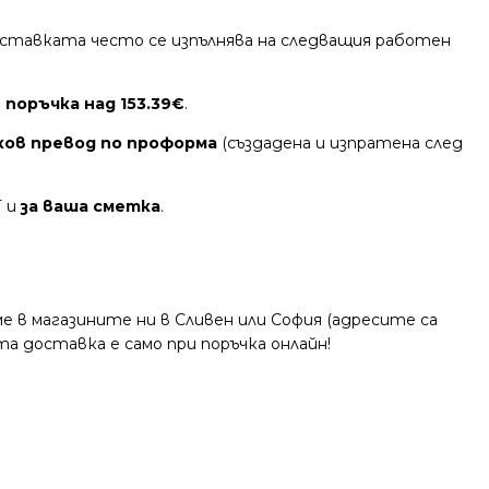
 Доставката често се изпълнява на следващия работен
 поръчка над 153.39€
.
ков превод по проформа
(създадена и изпратена след
Т и
за ваша сметка
.
 в магазините ни в Сливен или София (адресите са
та доставка е само при поръчка онлайн!