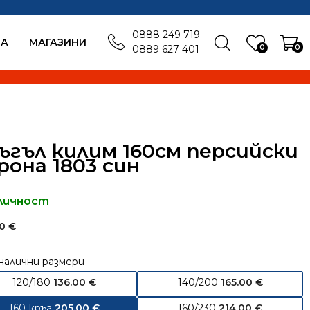
0888 249 719
БА
MАГАЗИНИ
0
0
0889 627 401
ъгъл килим 160см персийски
рона 1803 син
личност
00
€
налични размери
120/180
136.00
€
140/200
165.00
€
160 кръг
205.00
€
160/230
214.00
€