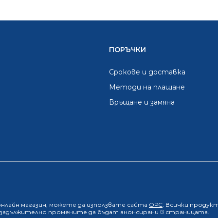
ПОРЪЧКИ
Срокове и доставка
Методи на плащане
Връщане и замяна
онлайн магазин
, можете да използвате сайта
ОРС
. Всички продук
е задължително промените да бъдат анонсирани в страницата.