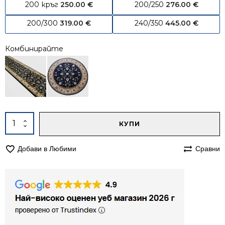
200 кръг
250.00
€
200/250
276.00
€
200/300
319.00
€
240/350
445.00
€
Комбинирайте
Alternative:
количество
КУПИ
за
Килим
Добави в Любими
Сравни
140/200
персийски
Корона
1803
син