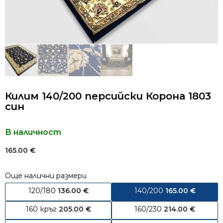
Килим 140/200 персийски Корона 1803
син
В наличност
165.00
€
Още налични размери
120/180
136.00
€
140/200
165.00
€
160 кръг
205.00
€
160/230
214.00
€