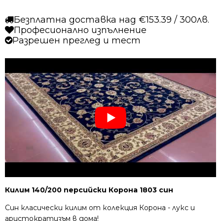
Безплатна доставка над €153.39 / 300лв.
Професионално изпълнение
Разрешен преглед и тест
Килим 140/200 персийски Корона 1803 син
Син класически килим от колекция Корона - лукс и
аристократизъм в дома!