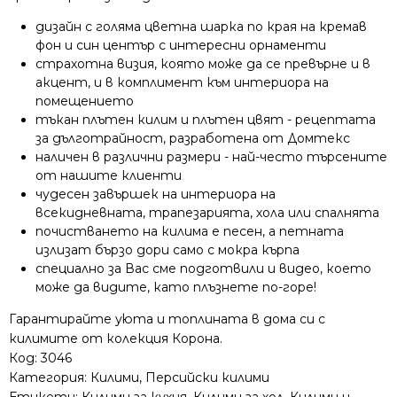
дизайн с голяма цветна шарка по края на кремав
фон и син център с интересни орнаменти
страхотна визия, която може да се превърне и в
акцент, и в комплимент към интериора на
помещението
тъкан плътен килим и плътен цвят - рецептата
за дълготрайност, разработена от Домтекс
наличен в различни размери - най-често търсените
от нашите клиенти
чудесен завършек на интериора на
всекидневната, трапезарията, хола или спалнята
почистването на килима е песен, а петната
излизат бързо дори само с мокра кърпа
специално за Вас сме подготвили и видео, което
може да видите, като плъзнете по-горе!
Гарантирайте уюта и топлината в дома си с
килимите от колекция Корона.
Код:
3046
Категория:
Килими
,
Персийски килими
Етикети:
Килими за кухня
,
Килими за хол
,
Килими и