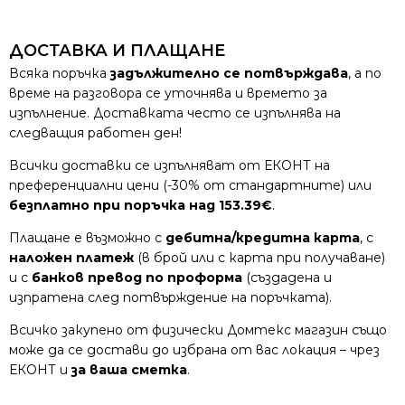
ДОСТАВКА И ПЛАЩАНЕ
Всяка поръчка
задължително се потвърждава
, а по
време на разговора се уточнява и времето за
изпълнение. Доставката често се изпълнява на
следващия работен ден!
Всички доставки се изпълняват от ЕКОНТ на
преференциални цени (-30% от стандартните) или
безплатно при поръчка над 153.39€
.
Плащане е възможно с
дебитна/кредитна карта
, с
наложен платеж
(в брой или с карта при получаване)
и с
банков превод по проформа
(създадена и
изпратена след потвърждение на поръчката).
Всичко закупено от физически Домтекс магазин също
може да се достави до избрана от вас локация – чрез
ЕКОНТ и
за ваша сметка
.