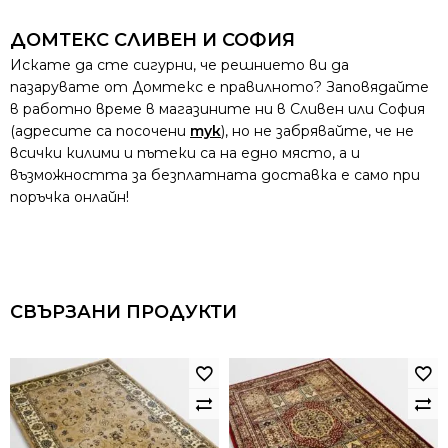
ДОМТЕКС СЛИВЕН И СОФИЯ
Искате да сте сигурни, че решнието ви да
пазарувате от Домтекс е правилното? Заповядайте
в работно време в магазините ни в Сливен или София
(адресите са посочени
тук
), но не забрявайте, че не
всички килими и пътеки са на едно място, а и
възможността за безплатната доставка е само при
поръчка онлайн!
СВЪРЗАНИ ПРОДУКТИ