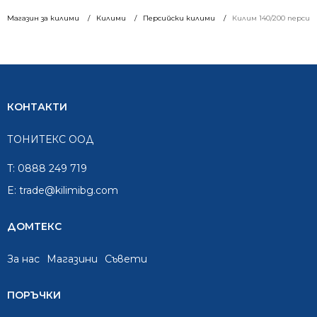
Магазин за килими
Килими
Персийски килими
Килим 140/200 персий
КОНТАКТИ
ТОНИТЕКС ООД
T:
0888 249 719
E:
trade@kilimibg.com
ДОМТЕКС
За нас
Mагазини
Съвети
ПОРЪЧКИ