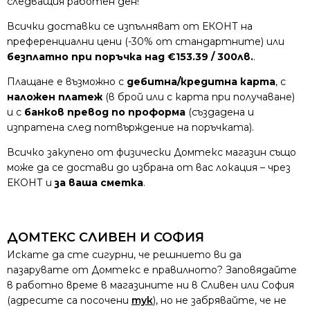
следващия работен ден!
Всички доставки се изпълняват от ЕКОНТ на
преференциални цени (-30% от стандартните) или
безплатно при поръчка над €153.39 / 300лв.
.
Плащане е възможно с
дебитна/кредитна карта
, с
наложен платеж
(в брой или с карта при получаване)
и с
банков превод по проформа
(създадена и
изпратена след потвърждение на поръчката).
Всичко закупено от физически Домтекс магазин също
може да се достави до избрана от вас локация – чрез
ЕКОНТ и
за ваша сметка
.
ДОМТЕКС СЛИВЕН И СОФИЯ
Искате да сте сигурни, че решнието ви да
пазарувате от Домтекс е правилното? Заповядайте
в работно време в магазините ни в Сливен или София
(адресите са посочени
тук
), но не забрявайте, че не