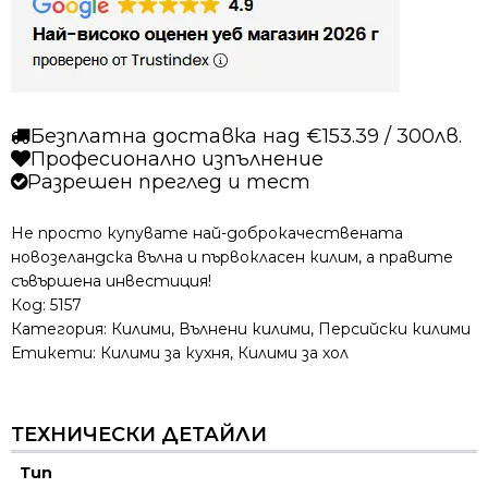
810
Безплатна доставка над €153.39 / 300лв.
Професионално изпълнение
Разрешен преглед и тест
Не просто купувате най-доброкачествената
новозеландска вълна и първокласен килим, а правите
съвършена инвестиция!
Код:
5157
Категория:
Килими
,
Вълнени килими
,
Персийски килими
Етикети:
Килими за кухня
,
Килими за хол
ТЕХНИЧЕСКИ ДЕТАЙЛИ
Тип