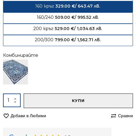
160 кръг
329.00
€
/ 643.47 лв.
160/240
509.00
€
/ 995.52 лв.
200 кръг
529.00
€
/ 1,034.63 лв.
200/300
799.00
€
/ 1,562.71 лв.
Комбинирайте
Alternative:
количество
КУПИ
за
Кръгъл
Добави в Любими
Сравни
килим
160см
вълнен