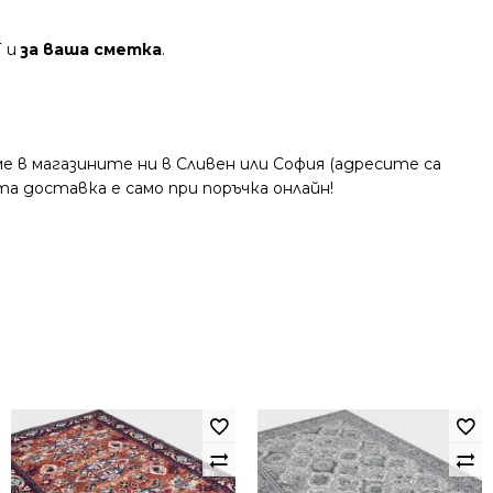
Т и
за ваша сметка
.
 в магазините ни в Сливен или София (адресите са
та доставка е само при поръчка онлайн!