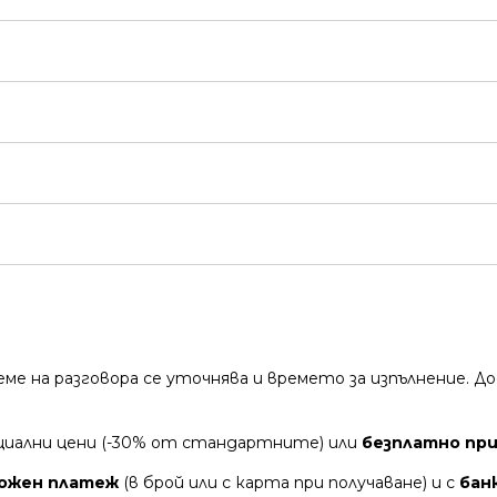
време на разговора се уточнява и времето за изпълнение.
циални цени (-30% от стандартните) или
безплатно при 
ожен платеж
(в брой или с карта при получаване) и с
бан