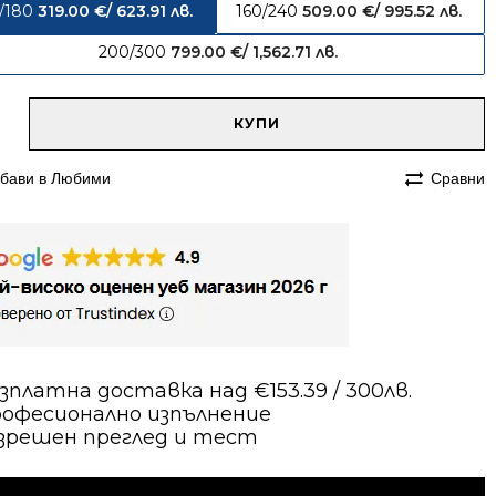
3/180
319.00
€
/ 623.91 лв.
160/240
509.00
€
/ 995.52 лв.
200/300
799.00
€
/ 1,562.71 лв.
native:
чество
КУПИ
им
бави в Любими
Сравни
80
ен
зплатна доставка над €153.39 / 300лв.
офесионално изпълнение
зрешен преглед и тест