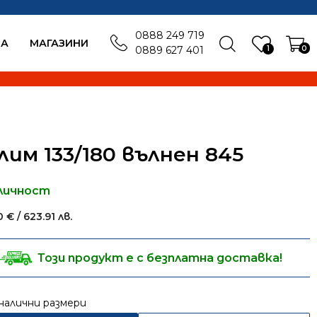
0888 249 719
БА
MАГАЗИНИ
1
0
0889 627 401
лим 133/180 вълнен 845
личност
00
€
/ 623.91 лв.
Този продукт е с безплатна доставка!
налични размери