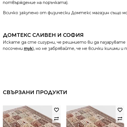
потвърждение на поръчката).
Всичко закупено от физически Домтекс магазин също мо
ДОМТЕКС СЛИВЕН И СОФИЯ
Искате да сте сигурни, че решнието ви да пазарувате
посочени
тук
), но не забрявайте, че не всички килими 
СВЪРЗАНИ ПРОДУКТИ