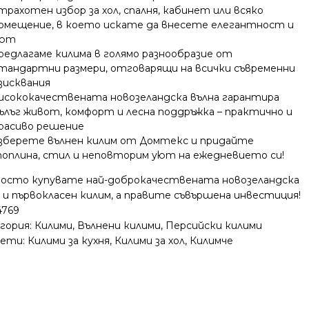
трахотен избор за хол, спалня, кабинет или всяко
омещение, в което искате да внесете елегантност и
уют
редлагаме килима в голямо разнообразие от
тандартни размери, отговарящи на всички съвременни
зисквания
исококачествената новозеландска вълна гарантира
ълъг живот, комфорт и лесна поддръжка – практично и
расиво решение
зберете вълнен килим от Домтекс и придайте
оплина, стил и неповторим уют на ежедневието си!
росто купувате най-доброкачествената новозеландска
 и първокласен килим, а правите съвършена инвестиция!
4769
гория:
Килими
,
Вълнени килими
,
Персийски килими
ети:
Килими за кухня
,
Килими за хол
,
Килимче