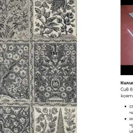
Кили
Сив в
коят
с
ч
м
ч
и