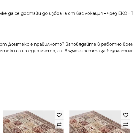
же да се достави до избрана от вас локация – чрез ЕКОН
 от Домтекс е правилното? Заповядайте в работно време
и пътеки са на едно място, а и възможността за безплатна