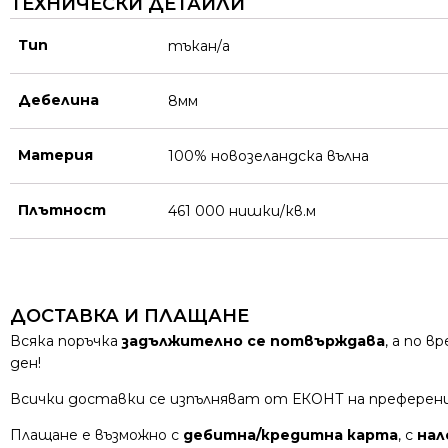
ТЕХНИЧЕСКИ ДЕТАЙЛИ
Тип
тъкан/а
Дебелина
8мм
Материя
100% новозеландска вълна
Плътност
461 000 нишки/кв.м
ДОСТАВКА И ПЛАЩАНЕ
Всяка поръчка
задължително се потвърждава
, а по 
ден!
Всички доставки се изпълняват от ЕКОНТ на преферен
Плащане е възможно с
дебитна/кредитна карта
, с
нал