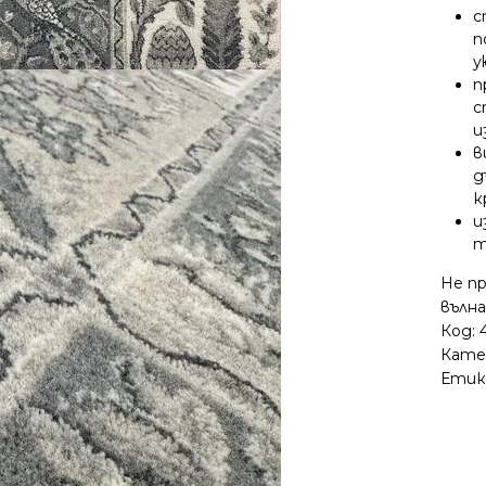
с
п
п
с
и
в
д
к
и
т
Не п
вълна
Код:
Кате
Етик