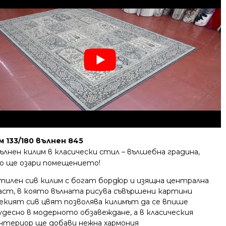
м 133/180 вълнен 845
ълнен килим в класически стил – вълшебна градина,
о ще озари помещението!
тилен сив килим с богат бордюр и изящна централна
аст, в която вълната рисува съвършени картини
екият сив цвят позволява килимът да се впише
удесно в модерното обзавеждане, а в класическия
нтериор ще добави нежна хармония