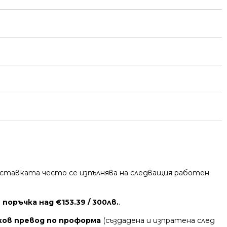
 Доставката често се изпълнява на следващия работен
поръчка над €153.39 / 300лв.
.
ков превод по проформа
(създадена и изпратена след