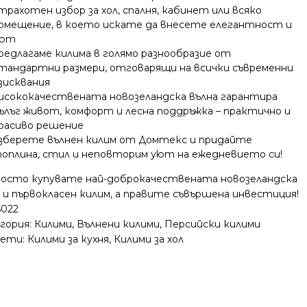
трахотен избор за хол, спалня, кабинет или всяко
омещение, в което искате да внесете елегантност и
уют
редлагаме килима в голямо разнообразие от
тандартни размери, отговарящи на всички съвременни
зисквания
исококачествената новозеландска вълна гарантира
ълъг живот, комфорт и лесна поддръжка – практично и
расиво решение
зберете вълнен килим от Домтекс и придайте
оплина, стил и неповторим уют на ежедневието си!
росто купувате най-доброкачествената новозеландска
 и първокласен килим, а правите съвършена инвестиция!
5022
гория:
Килими
,
Вълнени килими
,
Персийски килими
ети:
Килими за кухня
,
Килими за хол