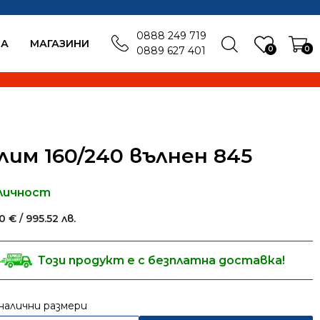
0888 249 719
БА
MАГАЗИНИ
0
0
0889 627 401
лим 160/240 вълнен 845
личност
00
€
/ 995.52 лв.
Този продукт е с безплатна доставка!
налични размери