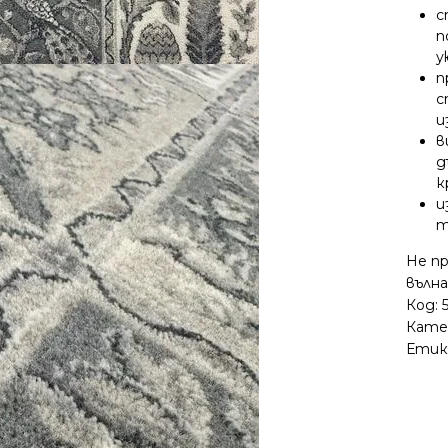
с
п
п
с
и
в
д
к
и
т
Не п
вълна
Код:
Кате
Етик