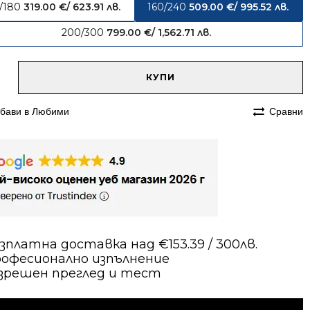
3/180
319.00
€
/ 623.91 лв.
160/240
509.00
€
/ 995.52 лв.
200/300
799.00
€
/ 1,562.71 лв.
native:
чество
КУПИ
им
бави в Любими
Сравни
240
ен
зплатна доставка над €153.39 / 300лв.
офесионално изпълнение
зрешен преглед и тест