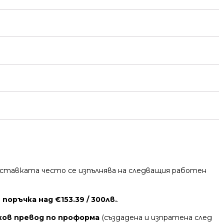
 Доставката често се изпълнява на следващия работен
поръчка над €153.39 / 300лв.
.
ков превод по проформа
(създадена и изпратена след