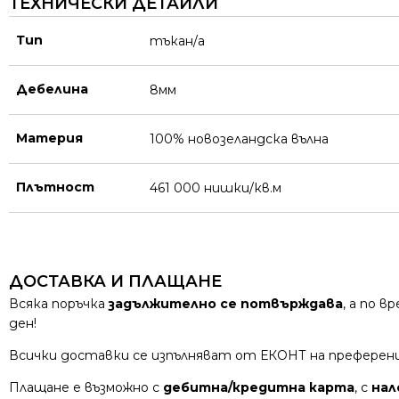
ТЕХНИЧЕСКИ ДЕТАЙЛИ
Тип
тъкан/а
Дебелина
8мм
Материя
100% новозеландска вълна
Плътност
461 000 нишки/кв.м
ДОСТАВКА И ПЛАЩАНЕ
Всяка поръчка
задължително се потвърждава
, а по 
ден!
Всички доставки се изпълняват от ЕКОНТ на преферен
Плащане е възможно с
дебитна/кредитна карта
, с
нал