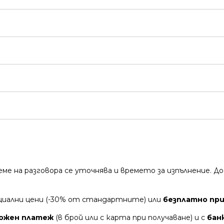
време на разговора се уточнява и времето за изпълнение.
циални цени (-30% от стандартните) или
безплатно при 
ожен платеж
(в брой или с карта при получаване) и с
бан