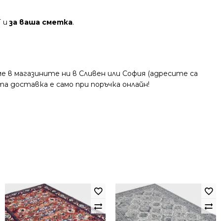
Т и
за ваша сметка
.
 в магазините ни в Сливен или София (адресите са
та доставка е само при поръчка онлайн!