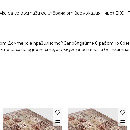
же да се достави до избрана от вас локация – чрез ЕКОН
 от Домтекс е правилното? Заповядайте в работно време
и пътеки са на едно място, а и възможността за безплатна