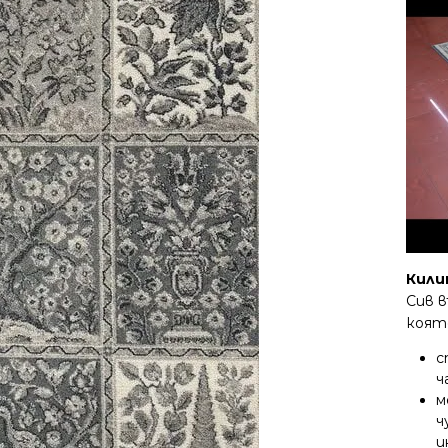
Кили
Сив в
коят
с
ч
м
ч
и