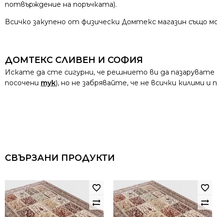
потвърждение на поръчката).
Всичко закупено от физически Домтекс магазин също мо
ДОМТЕКС СЛИВЕН И СОФИЯ
Искате да сте сигурни, че решнието ви да пазарувате
посочени
тук
), но не забрявайте, че не всички килими 
СВЪРЗАНИ ПРОДУКТИ