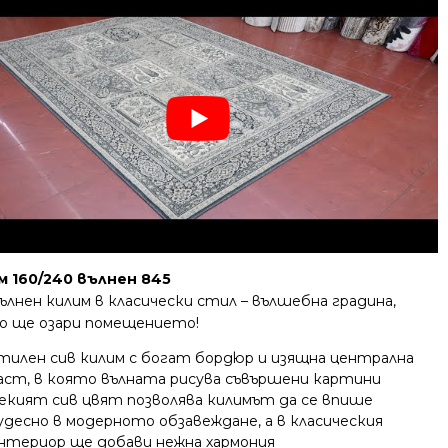
м 160/240 вълнен 845
ълнен килим в класически стил – вълшебна градина,
о ще озари помещението!
тилен сив килим с богат бордюр и изящна централна
аст, в която вълната рисува съвършени картини
екият сив цвят позволява килимът да се впише
удесно в модерното обзавеждане, а в класическия
нтериор ще добави нежна хармония