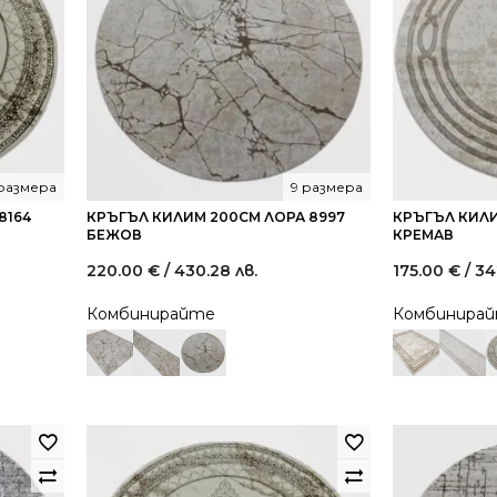
 размера
9 размера
8164
КРЪГЪЛ КИЛИМ 200СМ ЛОРА 8997
КРЪГЪЛ КИЛИ
БЕЖОВ
КРЕМАВ
220.00
€
/ 430.28 лв.
175.00
€
/ 34
Комбинирайте
Комбинира