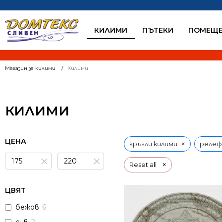
КИЛИМИ
ПЪТЕКИ
ПОМЕЩЕ
Магазин за килими
Килими
КИЛИМИ
ЦЕНА
×
кръгли килими
релеф
×
×
×
Reset all
ЦВЯТ
бежов
6