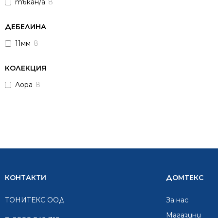
тъкан/а
8
ДЕБЕЛИНА
11мм
8
КОЛЕКЦИЯ
Лора
8
КОНТАКТИ
ДОМТЕКС
ТОНИТЕКС ООД
За нас
Mагазини