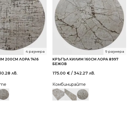
4 размера
9 размера
М 200СМ ЛОРА 7416
КРЪГЪЛ КИЛИМ 160СМ ЛОРА 8997
БЕЖОВ
30.28 лв.
175.00
€
/ 342.27 лв.
йте
Комбинирайте