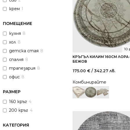
сив
2
крем
1
ПОМЕЩЕНИЕ
кухня
8
хол
8
10
детска стая
8
КРЪГЪЛ КИЛИМ 160СМ ЛОРА 
спалня
8
БЕЖОВ
трапезария
8
175.00
€
/ 342.27 лв.
офис
8
Комбинирайте
РАЗМЕР
160 кръг
4
200 кръг
4
КАТЕГОРИЯ