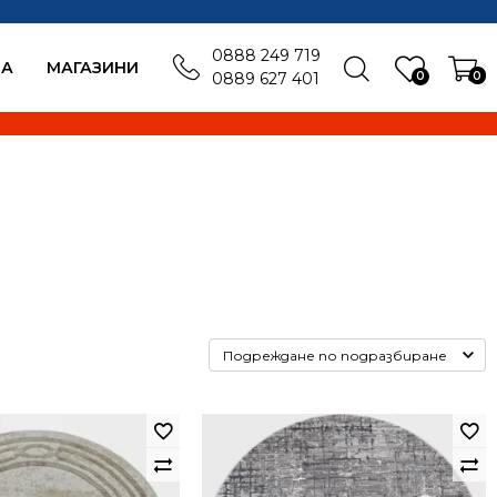
0888 249 719
БА
MАГАЗИНИ
0
0
0889 627 401