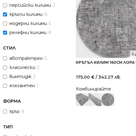
персийски килими
2
кръгли килими
8
модерни килими
6
релефни килими
8
СТИЛ
5
абстрактрен
5
КРЪГЪЛ КИЛИМ 160СМ ЛОРА 
класически
2
винтидж
2
175.00
€
/ 342.27 лв.
елегантен
1
Комбинирайте
ФОРМА
кръг
8
ТИП