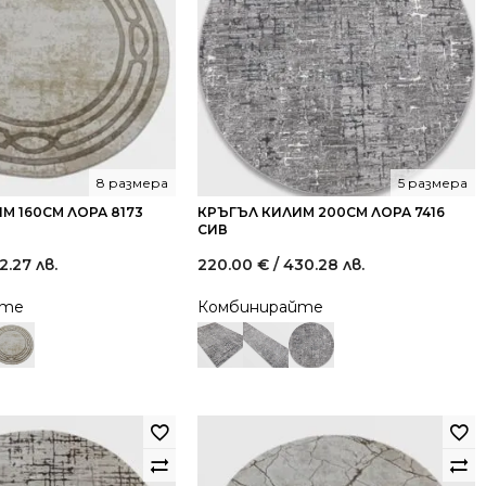
8 размера
5 размера
М 160СМ ЛОРА 8173
КРЪГЪЛ КИЛИМ 200СМ ЛОРА 7416
СИВ
2.27 лв.
220.00
€
/ 430.28 лв.
йте
Комбинирайте