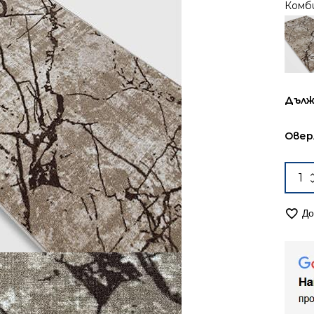
Комб
Дълж
Овер
коли
за
Път
До
67см
мок
Оли
2414
бежо