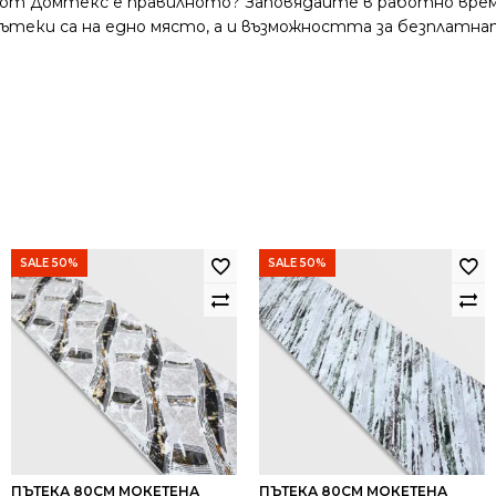
 от Домтекс е правилното? Заповядайте в работно време
и пътеки са на едно място, а и възможността за безплатна
SALE 50%
SALE 50%
ПЪТЕКА 80СМ МОКЕТЕНА
ПЪТЕКА 80СМ МОКЕТЕНА