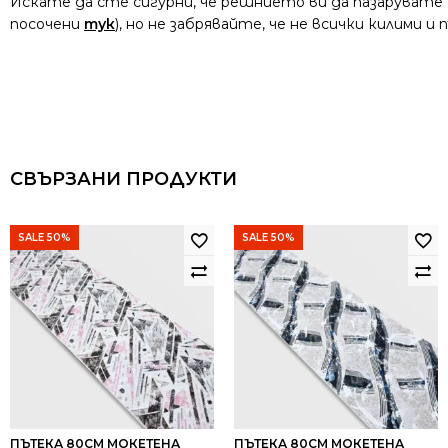
Искате да сте сигурни, че решнието ви да пазарувате
посочени
тук
), но не забрявайте, че не всички килими 
СВЪРЗАНИ ПРОДУКТИ
SALE 50%
SALE 50%
ПЪТЕКА 80СМ МОКЕТЕНА
ПЪТЕКА 80СМ МОКЕТЕНА