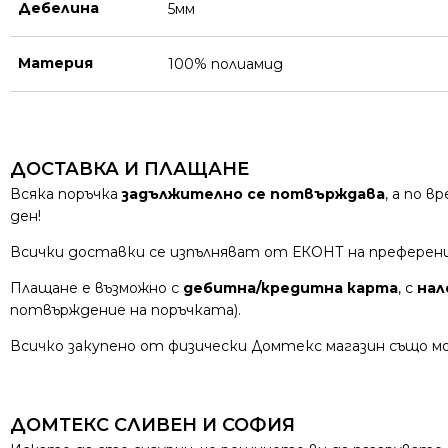
Дебелина
5мм
Материя
100% полиамид
ДОСТАВКА И ПЛАЩАНЕ
Всяка поръчка
задължително се потвърждава
, а по 
ден!
Всички доставки се изпълняват от ЕКОНТ на преферен
Плащане е възможно с
дебитна/кредитна карта
, с
нал
потвърждение на поръчката).
Всичко закупено от физически Домтекс магазин също мо
ДОМТЕКС СЛИВЕН И СОФИЯ