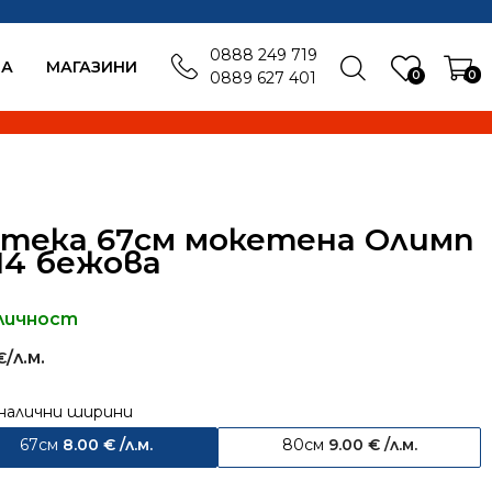
0888 249 719
БА
MАГАЗИНИ
0
0
0889 627 401
тека 67см мокетена Олимп
14 бежова
личност
/л.м.
€
налични ширини
67см
8.00
€
/л.м.
80см
9.00
€
/л.м.