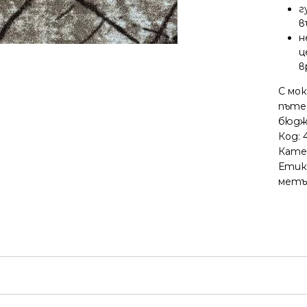
г
в
н
ц
в
С мо
пътек
бюдж
Код:
Кате
Етик
метъ