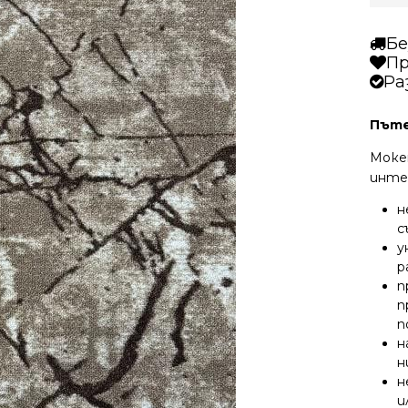
Бе
Пр
Ра
Пъте
Моке
инте
н
с
у
р
п
п
п
н
н
н
и