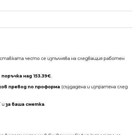
 Доставката често се изпълнява на следващия работен
 поръчка над 153.39€
.
ков превод по проформа
(създадена и изпратена след
Т и
за ваша сметка
.