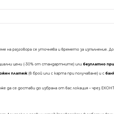
време на разговора се уточнява и времето за изпълнение.
циални цени (-30% от стандартните) или
безплатно при
ожен платеж
(в брой или с карта при получаване) и с
бан
же да се достави до избрана от вас локация – чрез ЕКОН