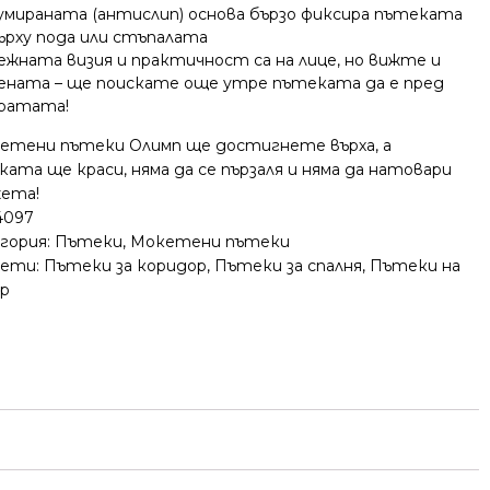
умираната (антислип) основа бързо фиксира пътеката
ърху пода или стъпалата
ежната визия и практичност са на лице, но вижте и
ената – ще поискате още утре пътеката да е пред
ратата!
кетени пътеки Олимп ще достигнете върха, а
ата ще краси, няма да се пързаля и няма да натовари
ета!
4097
гория:
Пътеки
,
Мокетени пътеки
ети:
Пътеки за коридор
,
Пътеки за спалня
,
Пътеки на
р