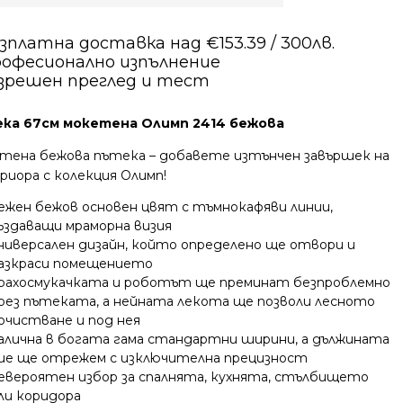
зплатна доставка над €153.39 / 300лв.
офесионално изпълнение
зрешен преглед и тест
ка 67см мокетена Олимп 2414 бежова
тена бежова пътека – добавете изтънчен завършек на
риора с колекция Олимп!
ежен бежов основен цвят с тъмнокафяви линии,
ъздаващи мраморна визия
ниверсален дизайн, който определено ще отвори и
азкраси помещението
рахосмукачката и роботът ще преминат безпроблемно
рез пътеката, а нейната лекота ще позволи лесното
очистване и под нея
алична в богата гама стандартни ширини, а дължината
ие ще отрежем с изключителна прецизност
евероятен избор за спалнята, кухнята, стълбището
ли коридора