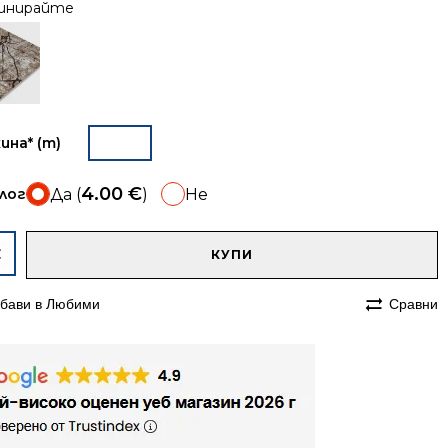
инирайте
ина* (m)
4.00
€
лог
Да (
)
Не
A
чество
КУПИ
ека
бави в Любими
Сравни
етена
мп
ва