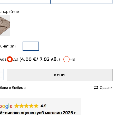
инирайте
ина* (m)
4.00
€
/ 7.82 лв.
лог
Да (
)
Не
A
чество
КУПИ
ека
бави в Любими
Сравни
етена
мп
ва