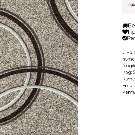
Бе
Пр
Ра
С мо
пътек
бюдж
Код:
Кате
Етик
метъ