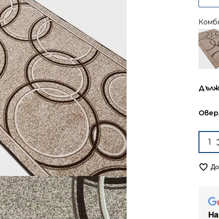
Комб
Дълж
Овер
коли
за
Път
До
67см
мок
Оли
2437
кафя