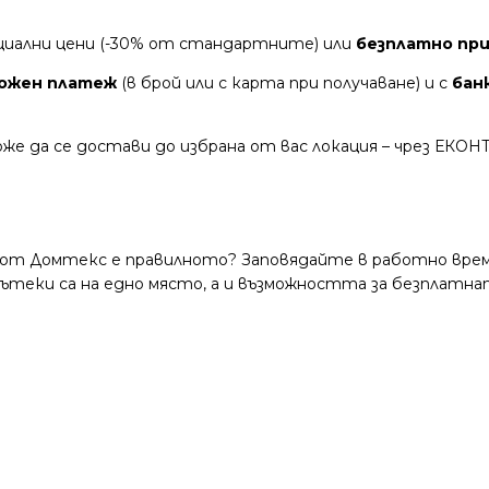
циални цени (-30% от стандартните) или
безплатно при 
ожен платеж
(в брой или с карта при получаване) и с
бан
же да се достави до избрана от вас локация – чрез ЕКОН
 от Домтекс е правилното? Заповядайте в работно време
и пътеки са на едно място, а и възможността за безплатна