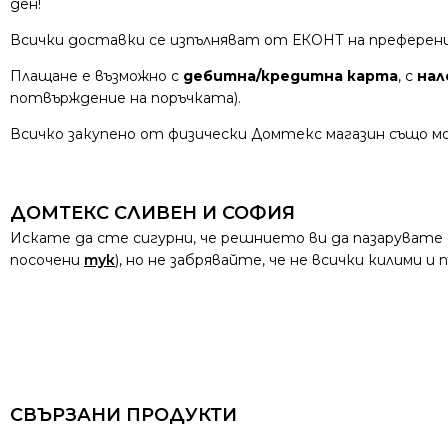
ден!
Всички доставки се изпълняват от ЕКОНТ на преферен
Плащане е възможно с
дебитна/кредитна карта
, с
нал
потвърждение на поръчката).
Всичко закупено от физически Домтекс магазин също мо
ДОМТЕКС СЛИВЕН И СОФИЯ
Искате да сте сигурни, че решнието ви да пазарувате
посочени
тук
), но не забрявайте, че не всички килими 
СВЪРЗАНИ ПРОДУКТИ