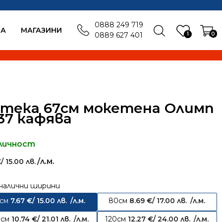
0888 249 719
БА
MАГАЗИНИ
1
0
0889 627 401
тека 67см мокетена Олимп
37 кафява
личност
/л.м.
€
/ 15.00 лв.
налични ширини
7см
7.67
€
/ 15.00 лв.
/л.м.
80см
8.69
€
/ 17.00 лв.
/л.м.
0см
10.74
€
/ 21.01 лв.
/л.м.
120см
12.27
€
/ 24.00 лв.
/л.м.