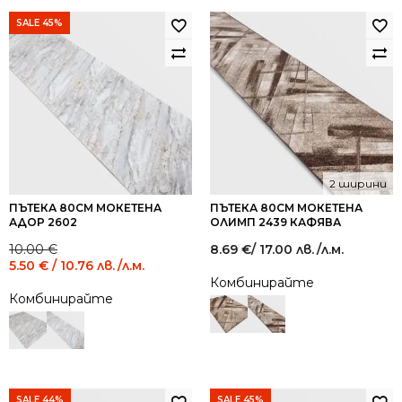
SALE 45%
2 ширини
ПЪТЕКА 80СМ МОКЕТЕНА
ПЪТЕКА 80СМ МОКЕТЕНА
АДОР 2602
ОЛИМП 2439 КАФЯВА
Original
Current
10.00
€
8.69
€
/ 17.00 лв.
/л.м.
price
price
5.50
€
/ 10.76 лв.
/л.м.
was:
is:
Комбинирайте
10.00 €
5.50 €
Комбинирайте
/
/
19.56
10.76
лв..
лв..
SALE 44%
SALE 45%