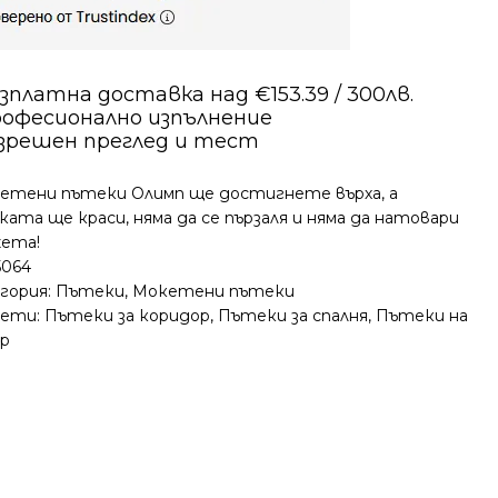
зплатна доставка над €153.39 / 300лв.
офесионално изпълнение
зрешен преглед и тест
кетени пътеки Олимп ще достигнете върха, а
ата ще краси, няма да се пързаля и няма да натовари
ета!
5064
гория:
Пътеки
,
Мокетени пътеки
ети:
Пътеки за коридор
,
Пътеки за спалня
,
Пътеки на
р