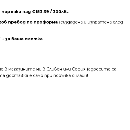
поръчка над €153.39 / 300лв.
.
ков превод по проформа
(създадена и изпратена след
Т и
за ваша сметка
.
 в магазините ни в Сливен или София (адресите са
та доставка е само при поръчка онлайн!