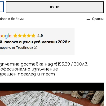
native:
чество
КУПИ
им
бави в Любими
Сравни
70
етен
р
зплатна доставка над €153.39 / 300лв.
офесионално изпълнение
зрешен преглед и тест