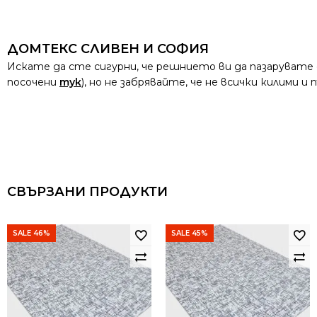
ДОМТЕКС СЛИВЕН И СОФИЯ
Искате да сте сигурни, че решнието ви да пазарувате
посочени
тук
), но не забрявайте, че не всички килими 
СВЪРЗАНИ ПРОДУКТИ
SALE 46%
SALE 45%