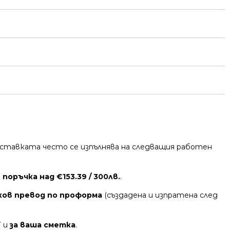
 Доставката често се изпълнява на следващия работен
поръчка над €153.39 / 300лв.
.
ков превод по проформа
(създадена и изпратена след
Т и
за ваша сметка
.