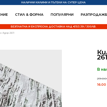
НАЛИЧНИ КИЛИМИ И ПЪТЕКИ НА СУПЕР ЦЕНА
НИЕ
СТИЛ & ФОРМА
ПОПУЛЯРНИ
РАЗПРОДАЖ
БЕЗПЛАТНА И ЕКСПРЕСНА ДОСТАВКА НАД €153.39 / 300ЛВ.
н Адор 2611
Ки
261
В на
29.0
Origi
16.0
price
was:
29.00
/