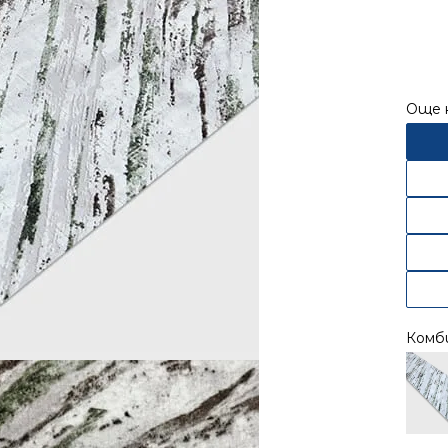
56.72
лв..
Още 
Комб