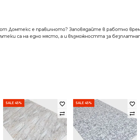
 от Домтекс е правилното? Заповядайте в работно време
и пътеки са на едно място, а и възможността за безплатна
SALE 45%
SALE 45%