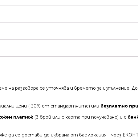
време на разговора се уточнява и времето за изпълнение.
циални цени (-30% от стандартните) или
безплатно при 
ожен платеж
(в брой или с карта при получаване) и с
бан
же да се достави до избрана от вас локация – чрез ЕКОН