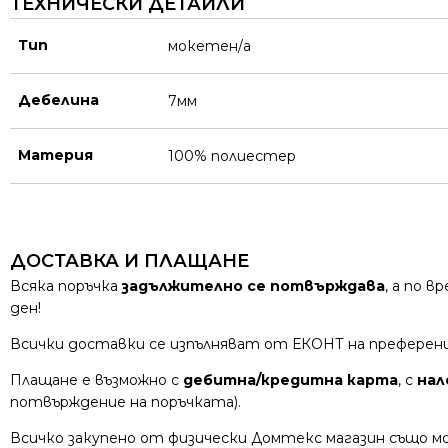
ТЕХНИЧЕСКИ ДЕТАЙЛИ
Тип
мокетен/а
Дебелина
7мм
Материя
100% полиестер
ДОСТАВКА И ПЛАЩАНЕ
Всяка поръчка
задължително се потвърждава
, а по 
ден!
Всички доставки се изпълняват от ЕКОНТ на преферен
Плащане е възможно с
дебитна/кредитна карта
, с
нал
потвърждение на поръчката).
Всичко закупено от физически Домтекс магазин също мо