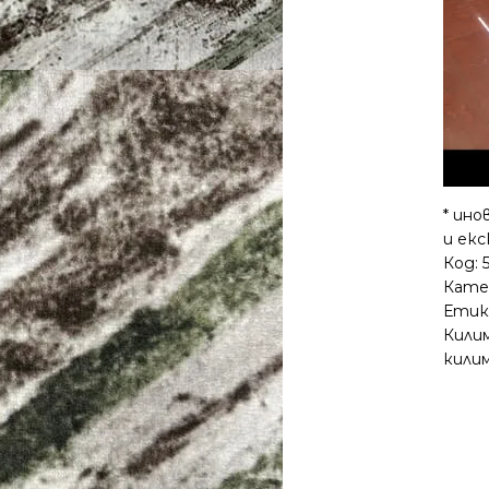
* ино
и екс
Код:
Кате
Етик
Кили
кили