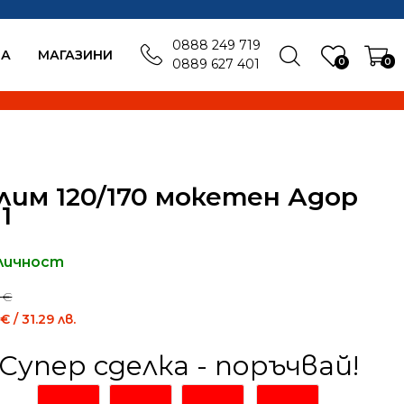
0888 249 719
БА
MАГАЗИНИ
0
0
0889 627 401
лим 120/170 мокетен Адор
1
личност
0
€
nal
Current
0
€
/ 31.29 лв.
price
is:
Супер сделка - поръчвай!
 €
16.00 €
/