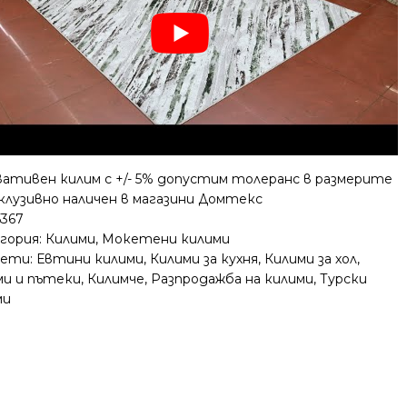
вативен килим с +/- 5% допустим толеранс в размерите
клузивно наличен в магазини Домтекс
5367
гория:
Килими
,
Мокетени килими
ети:
Евтини килими
,
Килими за кухня
,
Килими за хол
,
ми и пътеки
,
Килимче
,
Разпродажба на килими
,
Турски
ми