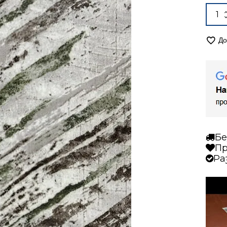
Alter
коли
за
Кил
До
120/1
мок
Адо
2611
Бе
Пр
Ра