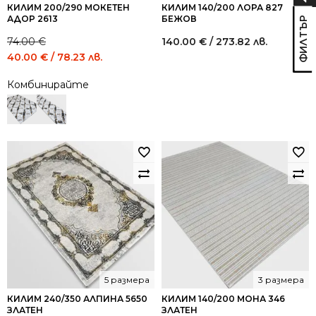
КИЛИМ 200/290 МОКЕТЕН
КИЛИМ 140/200 ЛОРА 827
АДОР 2613
БЕЖОВ
74.00
€
140.00
€
/ 273.82 лв.
Original
Current
40.00
€
/ 78.23 лв.
price
price
Комбинирайте
was:
is:
74.00 €
40.00 €
/
/
144.73
78.23
лв..
лв..
5 размера
3 размера
КИЛИМ 240/350 АЛПИНА 5650
КИЛИМ 140/200 МОНА 346
ЗЛАТЕН
ЗЛАТЕН