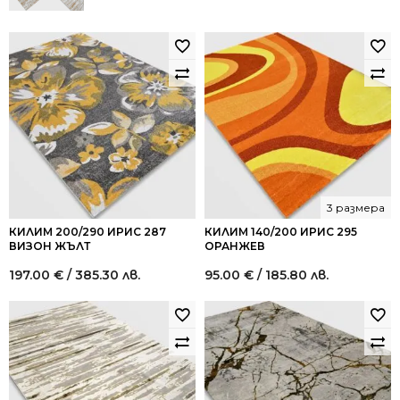
115.55 €
69.00 €
/
/
226.00
134.95
лв..
лв..
3 размера
КИЛИМ 200/290 ИРИС 287
КИЛИМ 140/200 ИРИС 295
ВИЗОН ЖЪЛТ
ОРАНЖЕВ
197.00
€
/ 385.30 лв.
95.00
€
/ 185.80 лв.