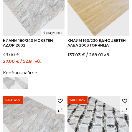
4 размера
КИЛИМ 160/240 МОКЕТЕН
КИЛИМ 160/230 ЕДНОЦВЕТЕН
АДОР 2602
АЛБА 2003 ГОРЧИЦА
49.00
€
137.03
€
/ 268.01 лв.
Original
Current
27.00
€
/ 52.81 лв.
price
price
Комбинирайте
was:
is:
49.00 €
27.00 €
/
/
95.84
52.81
лв..
лв..
SALE 45%
SALE 45%