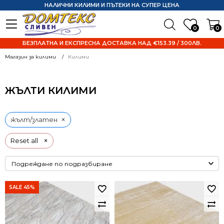
НАЛИЧНИ КИЛИМИ И ПЪТЕКИ НА СУПЕР ЦЕНА
0
0
БЕЗПЛАТНА И ЕКСПРЕСНА ДОСТАВКА НАД €153.39 / 300ЛВ.
Магазин за килими
Килими
ЖЪЛТИ КИЛИМИ
×
жълт/златен
×
Reset all
SALE 45%