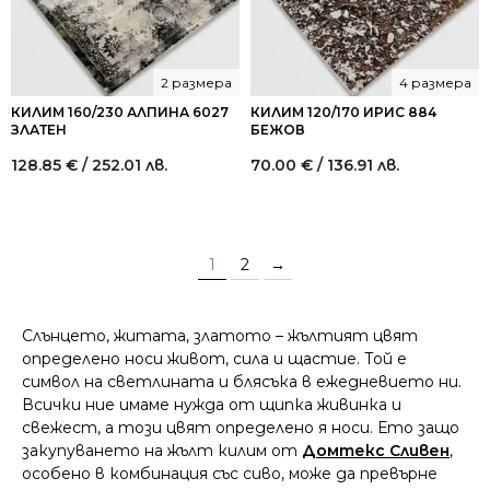
2 размера
4 размера
КИЛИМ 160/230 АЛПИНА 6027
КИЛИМ 120/170 ИРИС 884
ЗЛАТЕН
БЕЖОВ
128.85
€
/ 252.01 лв.
70.00
€
/ 136.91 лв.
1
2
→
Слънцето, житата, златото – жълтият цвят
определено носи живот, сила и щастие. Той е
символ на светлината и блясъка в ежедневието ни.
Всички ние имаме нужда от щипка живинка и
свежест, а този цвят определено я носи. Ето защо
закупуването на жълт килим от
Домтекс Сливен
,
особено в комбинация със сиво, може да превърне