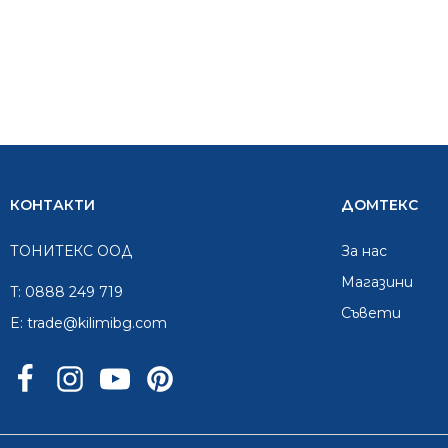
КОНТАКТИ
ДОМТЕКС
ТОНИТЕКС ООД
За нас
Mагазини
T:
0888 249 719
Съвети
E:
trade@kilimibg.com