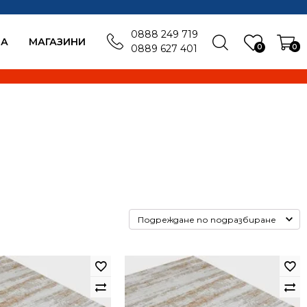
0888 249 719
БА
MАГАЗИНИ
0
0
0889 627 401