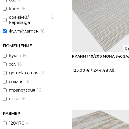
сив
7
крем
16
оранжев/
6
керемида
жълт/златен
16
ПОМЕЩЕНИЕ
3
кухня
16
КИЛИМ 140/200 МОНА 346 ЗЛ
хол
16
125.00
€
/ 244.48 лв.
детска стая
13
спалня
16
трапезария
16
офис
16
РАЗМЕР
120/170
4