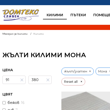
КИЛИМИ
ПЪТЕКИ
ПОМЕЩЕ
Магазин за килими
Килими
ЖЪЛТИ КИЛИМИ МОНА
ЦЕНА
×
жълт/златен
Мона
×
×
×
Reset all
ЦВЯТ
бежов
16