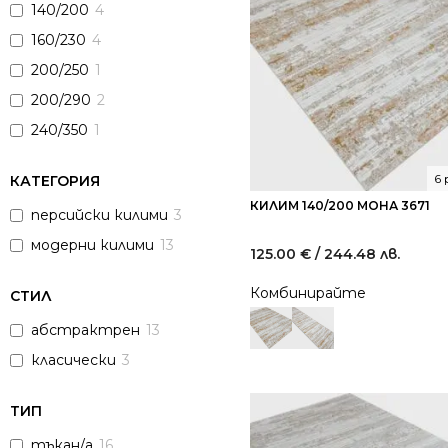
140/200
4
160/230
4
200/250
1
200/290
2
240/350
1
6
КАТЕГОРИЯ
КИЛИМ 140/200 МОНА 3671
персийски килими
3
модерни килими
13
125.00
€
/ 244.48 лв.
Комбинирайте
СТИЛ
абстрактрен
13
класически
3
ТИП
тъкан/а
16