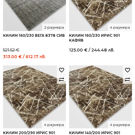
2 размера
4 размера
КИЛИМ 160/230 ВЕГА 8378 СИВ
КИЛИМ 160/230 ИРИС 901
КАФЯВ
521.52
€
125.00
€
/ 244.48 лв.
Original
Current
313.00
€
/ 612.17 лв.
price
price
was:
is:
521.52 €
313.00 €
/
/
1,020.00
612.17
лв..
лв..
4 размера
4 размера
КИЛИМ 200/290 ИРИС 901
КИЛИМ 140/200 ИРИС 901