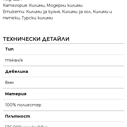
Категория:
Килими
,
Модерни килими
Етикети:
Килими за кухня
,
Килими за хол
,
Килими и
пътеки
,
Турски килими
ТЕХНИЧЕСКИ ДЕТАЙЛИ
Тип
тъкан/а
Дебелина
8мм
Материя
100% полиестер
Плътност