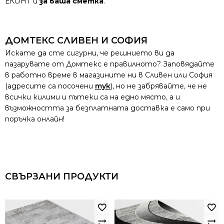
ЕКОНТ и
за ваша сметка
.
ДОМТЕКС СЛИВЕН И СОФИЯ
Искате да сте сигурни, че решнието ви да
пазарувате от Домтекс е правилното? Заповядайте
в работно време в магазините ни в Сливен или София
(адресите са посочени
тук
), но не забрявайте, че не
всички килими и пътеки са на едно място, а и
възможността за безплатната доставка е само при
поръчка онлайн!
СВЪРЗАНИ ПРОДУКТИ