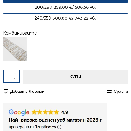
200/290
259.00
€
/ 506.56 лв.
240/350
380.00
€
/ 743.22 лв.
Комбинирайте
Alternative:
количество
КУПИ
за
Килим
Добави в Любими
Сравни
200/250
Мона
3671