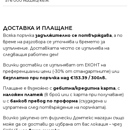
576 000 нишки/кв.м.
ДОСТАВКА И ПЛАЩАНЕ
Всяка поръчка
задължително се потвърждава
, а по
време на разговора се уточнява и времето за
изпълнение. Доставката често се изпълнява на
следващия работен ден!
Всички доставки се изпълняват от ЕКОНТ на
преференциални цени (-30% от стандартните) или
безплатно при поръчка над €153.39 / 300лв.
.
Плащане е възможно с
дебитна/кредитна карта
, с
наложен платеж
(в брой или с карта при получаване)
и с
банков превод по проформа
(създадена и
изпратена след потвърждение на поръчката).
Всичко закупено от физически Домтекс магазин също
може да се достави до избрана от вас локация – чрез