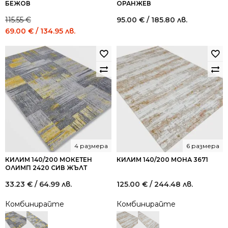
БЕЖОВ
ОРАНЖЕВ
115.55
€
95.00
€
/ 185.80 лв.
Original
Current
69.00
€
/ 134.95 лв.
price
price
was:
is:
115.55 €
69.00 €
/
/
226.00
134.95
лв..
лв..
4 размера
6 размера
КИЛИМ 140/200 МОКЕТЕН
КИЛИМ 140/200 МОНА 3671
ОЛИМП 2420 СИВ ЖЪЛТ
33.23
€
/ 64.99 лв.
125.00
€
/ 244.48 лв.
Комбинирайте
Комбинирайте