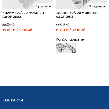
4 размера
5 размера
КИЛИМ 140/200 МОКЕТЕН
КИЛИМ 140/200 МОКЕТЕН
АДОР 2602
АДОР 2613
35.00
€
35.00
€
Original
Current
Original
Current
19.00
€
/ 37.16 лв.
19.00
€
/ 37.16 лв.
price
price
price
price
Комбинирайте
was:
is:
was:
is:
35.00 €
19.00 €
35.00 €
19.00 €
/
/
/
/
68.45
37.16
68.45
37.16
лв..
лв..
лв..
лв..
КОНТАКТИ