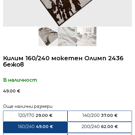
Килим 160/240 мокетен Олимп 2436
бежов
В наличност
49.00
€
Още налични размери
120/170
29.00
€
140/200
37.00
€
160/240
49.00
€
200/240
62.00
€