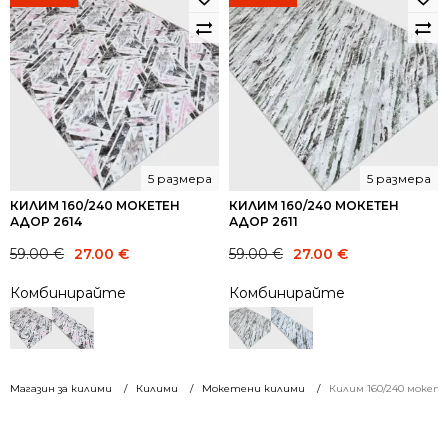
5 размера
5 размера
КИЛИМ 160/240 МОКЕТЕН
КИЛИМ 160/240 МОКЕТЕН
АДОР 2614
АДОР 2611
Original
Current
Original
Current
59.00
€
27.00
€
59.00
€
27.00
€
price
price
price
price
Комбинирайте
Комбинирайте
was:
is:
was:
is:
59.00 €.
27.00 €.
59.00 €.
27.00 €.
Магазин за килими
Килими
Мокетени килими
Килим 160/240 мокет