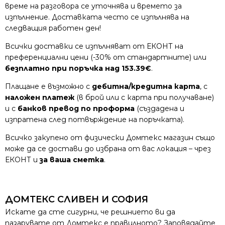
време на разговора се уточнява и времето за
изпълнение. Доставката често се изпълнява на
следващия работен ден!
Всички доставки се изпълняват от ЕКОНТ на
преференциални цени (-30% от стандартните) или
безплатно при поръчка над 153.39€
.
Плащане е възможно с
дебитна/кредитна карта
, с
наложен платеж
(в брой или с карта при получаване)
и с
банков превод по проформа
(създадена и
изпратена след потвърждение на поръчката).
Всичко закупено от физически Домтекс магазин също
може да се достави до избрана от вас локация – чрез
ЕКОНТ и
за ваша сметка
.
ДОМТЕКС СЛИВЕН И СОФИЯ
Искате да сте сигурни, че решнието ви да
пазарувате от Домтекс е правилното? Заповядайте