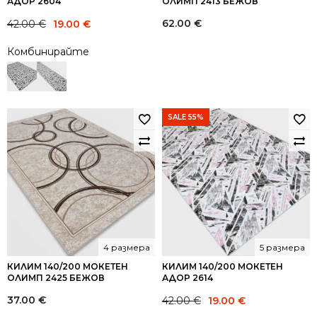
АДОР 2604
ОЛИМП 2413 БЕЖОВ
Original
Current
62.00
€
42.00
€
19.00
€
price
price
Комбинирайте
was:
is:
42.00 €.
19.00 €.
SALE 55%
4 размера
5 размера
КИЛИМ 140/200 МОКЕТЕН
КИЛИМ 140/200 МОКЕТЕН
ОЛИМП 2425 БЕЖОВ
АДОР 2614
Original
Current
37.00
€
42.00
€
19.00
€
price
price