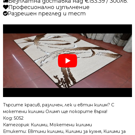
Безплатна доставка над €153.39 / 300лв.
Професионално изпълнение
Разрешен преглед и тест
Търсите красив, различен, лек и евтин килим? С
мокетени килими Олимп ще покорите върха!
Код:
5052
Категория:
Килими
,
Мокетени килими
Етикети:
Евтини килими
,
Килими за кухня
,
Килими за