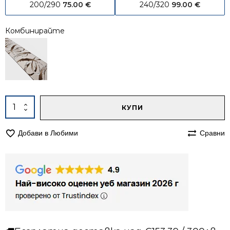
200/290
75.00
€
240/320
99.00
€
Комбинирайте
Alternative:
количество
КУПИ
за
Килим
Добави в Любими
Сравни
160/240
мокетен
Олимп
2436
бежов