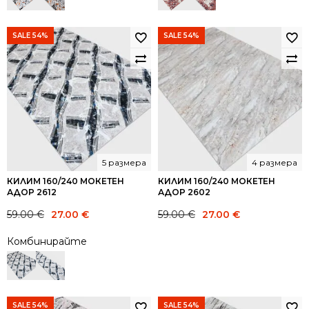
SALE 54%
SALE 54%
5 размера
4 размера
КИЛИМ 160/240 МОКЕТЕН
КИЛИМ 160/240 МОКЕТЕН
АДОР 2612
АДОР 2602
Original
Current
Original
Current
59.00
€
27.00
€
59.00
€
27.00
€
price
price
price
price
Комбинирайте
was:
is:
was:
is:
59.00 €.
27.00 €.
59.00 €.
27.00 €.
SALE 54%
SALE 54%