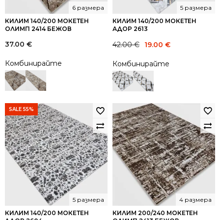
6 размера
5 размера
КИЛИМ 140/200 МОКЕТЕН
КИЛИМ 140/200 МОКЕТЕН
ОЛИМП 2414 БЕЖОВ
АДОР 2613
Original
Current
37.00
€
42.00
€
19.00
€
price
price
Комбинирайте
Комбинирайте
was:
is:
42.00 €.
19.00 €.
SALE 55%
5 размера
4 размера
КИЛИМ 140/200 МОКЕТЕН
КИЛИМ 200/240 МОКЕТЕН