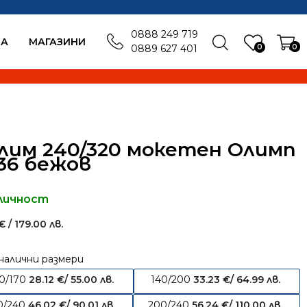
0888 249 719
БА
MАГАЗИНИ
0
0
0889 627 401
лим 240/320 мокетен Олимп
36 бежов
личност
€
/ 179.00 лв.
налични размери
20/170
28.12
€
/ 55.00 лв.
140/200
33.23
€
/ 64.99 лв.
0/240
46.02
€
/ 90.01 лв.
200/240
56.24
€
/ 110.00 лв.