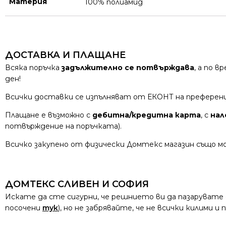
Материя
100% полиамид
ДОСТАВКА И ПЛАЩАНЕ
Всяка поръчка
задължително се потвърждава
, а по 
ден!
Всички доставки се изпълняват от ЕКОНТ на преферен
Плащане е възможно с
дебитна/кредитна карта
, с
нал
потвърждение на поръчката).
Всичко закупено от физически Домтекс магазин също мо
ДОМТЕКС СЛИВЕН И СОФИЯ
Искате да сте сигурни, че решнието ви да пазарувате
посочени
тук
), но не забрявайте, че не всички килими 