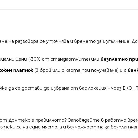
време на разговора се уточнява и времето за изпълнение.
циални цени (-30% от стандартните) или
безплатно при 
ожен платеж
(в брой или с карта при получаване) и с
бан
же да се достави до избрана от вас локация – чрез ЕКОН
 от Домтекс е правилното? Заповядайте в работно време
и пътеки са на едно място, а и възможността за безплатна