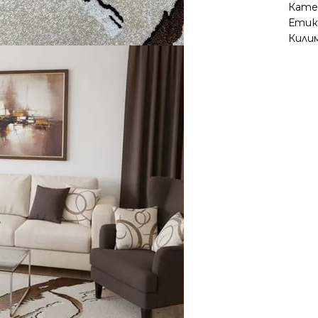
Кате
Етик
Килим