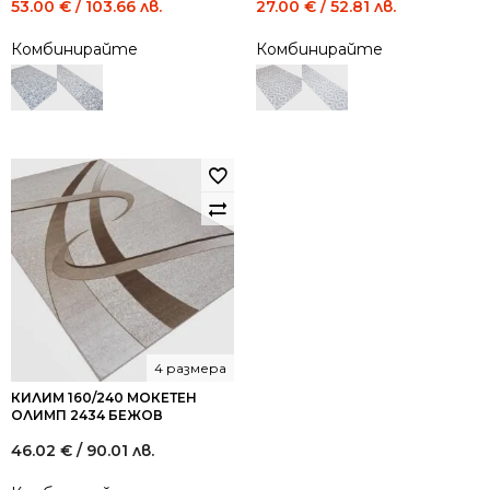
Original
Current
Original
Current
53.00
€
/ 103.66 лв.
27.00
€
/ 52.81 лв.
price
price
price
price
Комбинирайте
Комбинирайте
was:
is:
was:
is:
97.00 €
53.00 €
49.00 €
27.00 €
/
/
/
/
189.72
103.66
95.84
52.81
лв..
лв..
лв..
лв..
4 размера
КИЛИМ 160/240 МОКЕТЕН
ОЛИМП 2434 БЕЖОВ
46.02
€
/ 90.01 лв.