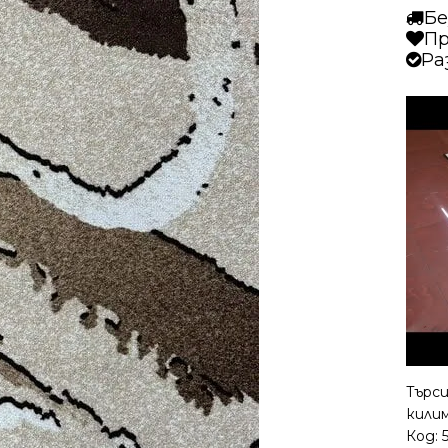
Бе
Пр
Ра
Търси
кили
Код: