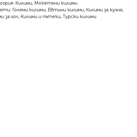
гория:
Килими
,
Мокетени килими
ети:
Големи килими
,
Евтини килими
,
Килими за кухня
,
и за хол
,
Килими и пътеки
,
Турски килими