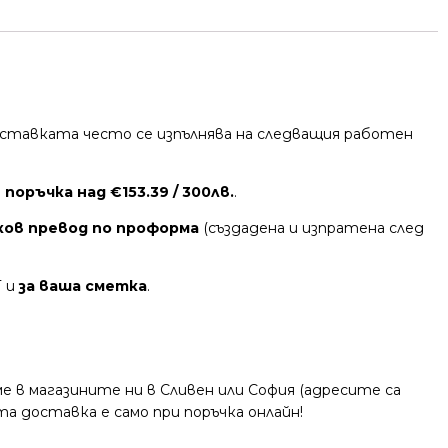
 Доставката често се изпълнява на следващия работен
поръчка над €153.39 / 300лв.
.
ков превод по проформа
(създадена и изпратена след
Т и
за ваша сметка
.
 в магазините ни в Сливен или София (адресите са
та доставка е само при поръчка онлайн!