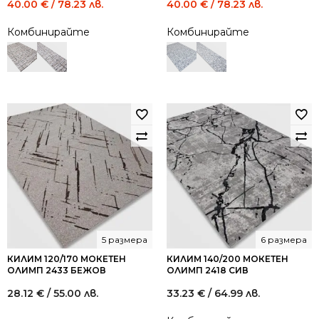
Original
Current
Original
Current
40.00
€
/ 78.23 лв.
40.00
€
/ 78.23 лв.
price
price
price
price
Комбинирайте
Комбинирайте
was:
is:
was:
is:
74.00 €
40.00 €
74.00 €
40.00 €
/
/
/
/
144.73
78.23
144.73
78.23
лв..
лв..
лв..
лв..
5 размера
6 размера
КИЛИМ 120/170 МОКЕТЕН
КИЛИМ 140/200 МОКЕТЕН
ОЛИМП 2433 БЕЖОВ
ОЛИМП 2418 СИВ
28.12
€
/ 55.00 лв.
33.23
€
/ 64.99 лв.