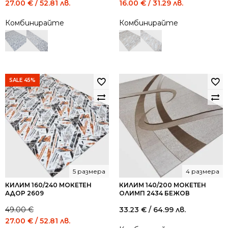
Original
Current
Original
Current
27.00
€
/ 52.81 лв.
16.00
€
/ 31.29 лв.
price
price
price
price
Комбинирайте
Комбинирайте
was:
is:
was:
is:
49.00 €
27.00 €
29.00 €
16.00 €
/
/
/
/
95.84
52.81
56.72
31.29
лв..
лв..
лв..
лв..
SALE 45%
5 размера
4 размера
КИЛИМ 160/240 МОКЕТЕН
КИЛИМ 140/200 МОКЕТЕН
АДОР 2609
ОЛИМП 2434 БЕЖОВ
49.00
€
33.23
€
/ 64.99 лв.
Original
Current
27.00
€
/ 52.81 лв.