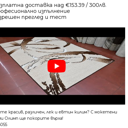
зплатна доставка над €153.39 / 300лв.
офесионално изпълнение
зрешен преглед и тест
те красив, различен, лек и евтин килим? С мокетени
ми Олимп ще покорите върха!
5055