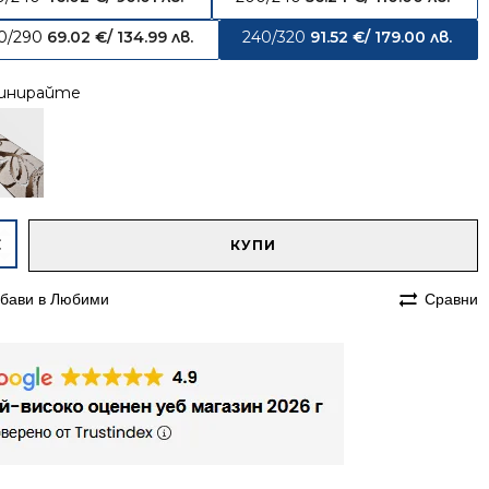
0/290
69.02
€
/ 134.99 лв.
240/320
91.52
€
/ 179.00 лв.
инирайте
native:
чество
КУПИ
им
бави в Любими
Сравни
320
етен
мп
в