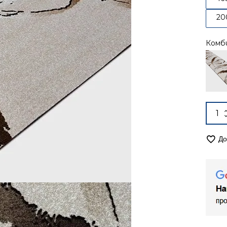
20
Комб
Alter
коли
за
Кил
До
240/
мок
Оли
2436
бежо