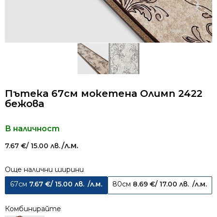
Пътека 67см мокетена Олимп 2422
бежова
В наличност
/л.м.
7.67
€
/ 15.00 лв.
Още налични ширини
67см
7.67
€
/ 15.00 лв.
/л.м.
80см
8.69
€
/ 17.00 лв.
/л.м.
Комбинирайте