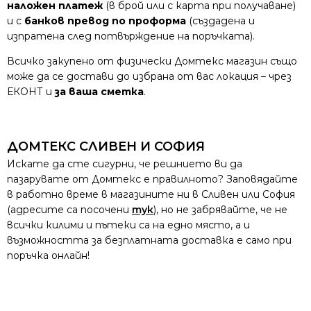
наложен платеж
(в брой или с карта при получаване)
и с
банков превод по проформа
(създадена и
изпратена след потвърждение на поръчката).
Всичко закупено от физически Домтекс магазин също
може да се достави до избрана от вас локация – чрез
ЕКОНТ и
за ваша сметка
.
ДОМТЕКС СЛИВЕН И СОФИЯ
Искате да сте сигурни, че решнието ви да
пазарувате от Домтекс е правилното? Заповядайте
в работно време в магазините ни в Сливен или София
(адресите са посочени
тук
), но не забрявайте, че не
всички килими и пътеки са на едно място, а и
възможността за безплатната доставка е само при
поръчка онлайн!