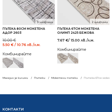
3 ширини
2 ширини
ПЪТЕКА 80СМ МОКЕТЕНА
ПЪТЕКА 67СМ МОКЕТЕНА
АДОР 2603
ОЛИМП 2425 БЕЖОВА
Original
Current
10.00
€
7.67
€
/ 15.00 лв.
/л.м.
price
price
5.50
€
/ 10.76 лв.
/л.м.
was:
is:
Комбинирайте
10.00 €
5.50 €
Комбинирайте
/
/
19.56
10.76
лв..
лв..
Магазин за килими
Пътеки
Мокетени пътеки
Пътека 67см мокет
КОНТАКТИ