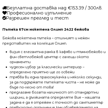
Безплатна доставка над €153.39 / 300лв.
Професионално изпълнение
Разрешен преглед и тест
Пътека 67см мокетена Олимп 2422 бежова
Бежова мокетена пътека – стилният и нежен
представител на колекция Олимп.
визия с елегантна рамка в кафяво и тъмнобежово и
фин светлобежов център с галещи окото
орнаменти
чудесен избор за класически интериор –
определено приятно ще го освежи
трябва ви една прахосмукачка и няколко секунди,
за да поддържате пътеката чиста – не може да
бъде по-лесно от това!
предлагаме богата наличност от стандартни
ширини, а дължината определяте Вие – нашата
задача е да я отрежем с точност до сантиметър
превъзходно допълнение към обзавеждането на