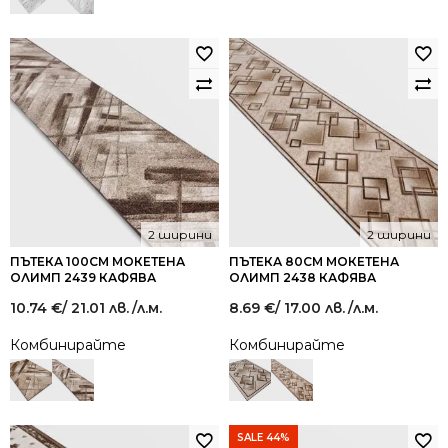
лв..
лв..
2 ширини
2 ширини
ПЪТЕКА 100СМ МОКЕТЕНА
ПЪТЕКА 80СМ МОКЕТЕНА
ОЛИМП 2439 КАФЯВА
ОЛИМП 2438 КАФЯВА
10.74
€
/ 21.01 лв.
/л.м.
8.69
€
/ 17.00 лв.
/л.м.
Комбинирайте
Комбинирайте
SALE 44%