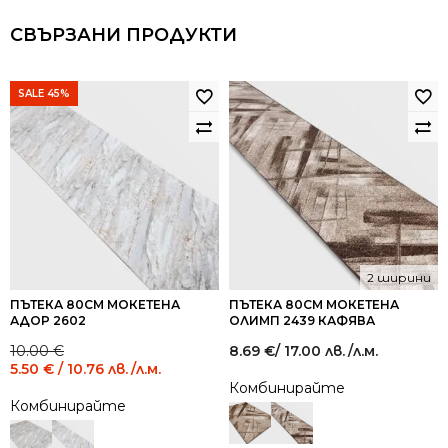
СВЪРЗАНИ ПРОДУКТИ
SALE 45%
2 ширини
ПЪТЕКА 80СМ МОКЕТЕНА
ПЪТЕКА 80СМ МОКЕТЕНА
АДОР 2602
ОЛИМП 2439 КАФЯВА
Original
Current
10.00
€
8.69
€
/ 17.00 лв.
/л.м.
price
price
5.50
€
/ 10.76 лв.
/л.м.
was:
is:
Комбинирайте
10.00 €
5.50 €
Комбинирайте
/
/
19.56
10.76