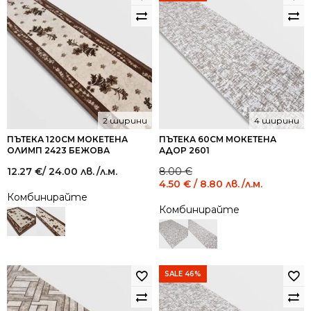
2 ширини
4 ширини
ПЪТЕКА 120СМ МОКЕТЕНА
ПЪТЕКА 60СМ МОКЕТЕНА
ОЛИМП 2423 БЕЖОВА
АДОР 2601
Original
Current
12.27
€
/ 24.00 лв.
/л.м.
8.00
€
price
price
4.50
€
/ 8.80 лв.
/л.м.
was:
is:
Комбинирайте
8.00 €
4.50 €
Комбинирайте
/
/
15.65
8.80
лв..
лв..
SALE 46%