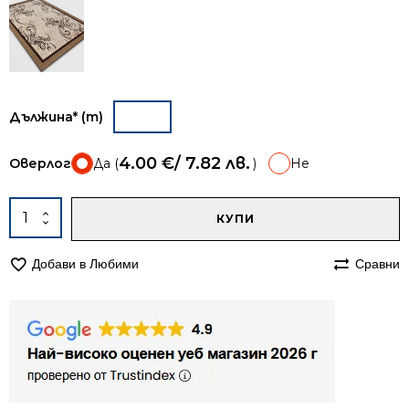
Дължина* (m)
4.00
€
/ 7.82 лв.
Оверлог
Да (
)
Не
A
количество
КУПИ
за
Пътека
Добави в Любими
Сравни
67см
мокетена
Олимп
2422
бежова