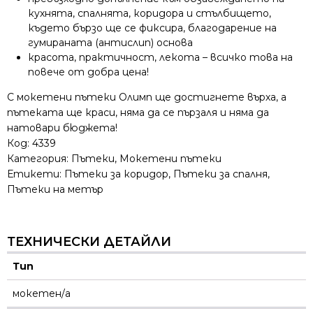
кухнята, спалнята, коридора и стълбището,
където бързо ще се фиксира, благодарение на
гумираната (антислип) основа
красота, практичност, лекота – всичко това на
повече от добра цена!
С мокетени пътеки Олимп ще достигнете върха, а
пътеката ще краси, няма да се пързаля и няма да
натовари бюджета!
Код:
4339
Категория:
Пътеки
,
Мокетени пътеки
Етикети:
Пътеки за коридор
,
Пътеки за спалня
,
Пътеки на метър
ТЕХНИЧЕСКИ ДЕТАЙЛИ
Тип
мокетен/а