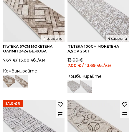
4 ширини
4 ширини
ПЪТЕКА 67СМ МОКЕТЕНА
ПЪТЕКА 100СМ МОКЕТЕНА
ОЛИМП 2424 БЕЖОВА
АДОР 2601
Original
Current
7.67
€
/ 15.00 лв.
/л.м.
13.00
€
price
price
7.00
€
/ 13.69 лв.
/л.м.
was:
is:
Комбинирайте
13.00 €
7.00 €
Комбинирайте
/
/
25.43
13.69
лв..
лв..
SALE 45%