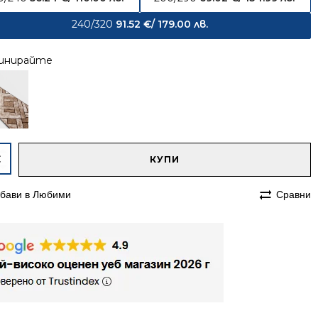
240/320
91.52
€
/ 179.00 лв.
инирайте
native:
чество
КУПИ
им
бави в Любими
Сравни
320
етен
мп
в