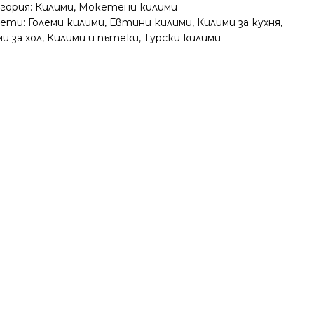
гория:
Килими
,
Мокетени килими
ети:
Големи килими
,
Евтини килими
,
Килими за кухня
,
и за хол
,
Килими и пътеки
,
Турски килими