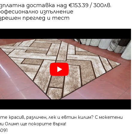
зплатна доставка над €153.39 / 300лв.
офесионално изпълнение
зрешен преглед и тест
те красив, различен, лек и евтин килим? С мокетени
ми Олимп ще покорите върха!
5091