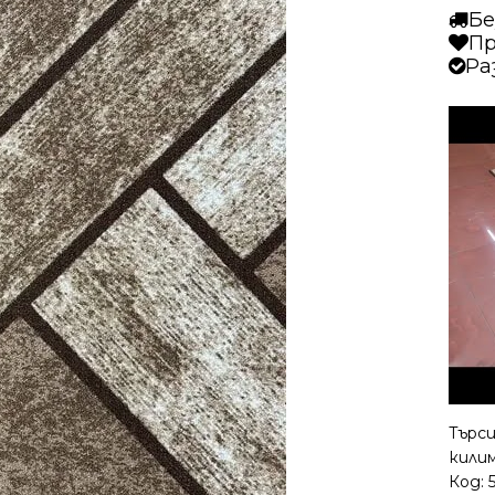
Бе
Пр
Ра
Търси
кили
Код: