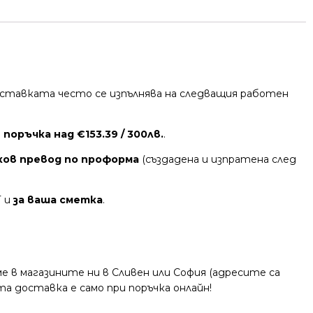
 Доставката често се изпълнява на следващия работен
поръчка над €153.39 / 300лв.
.
ков превод по проформа
(създадена и изпратена след
Т и
за ваша сметка
.
 в магазините ни в Сливен или София (адресите са
та доставка е само при поръчка онлайн!