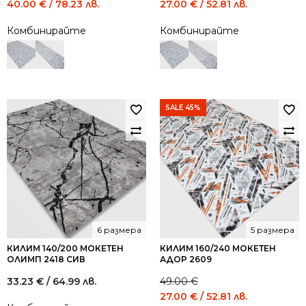
Original
Current
Original
Current
40.00
€
/ 78.23 лв.
27.00
€
/ 52.81 лв.
price
price
price
price
Комбинирайте
Комбинирайте
was:
is:
was:
is:
74.00 €
40.00 €
49.00 €
27.00 €
/
/
/
/
144.73
78.23
95.84
52.81
лв..
лв..
лв..
лв..
SALE 45%
6 размера
5 размера
КИЛИМ 140/200 МОКЕТЕН
КИЛИМ 160/240 МОКЕТЕН
ОЛИМП 2418 СИВ
АДОР 2609
33.23
€
/ 64.99 лв.
49.00
€
Original
Current
27.00
€
/ 52.81 лв.