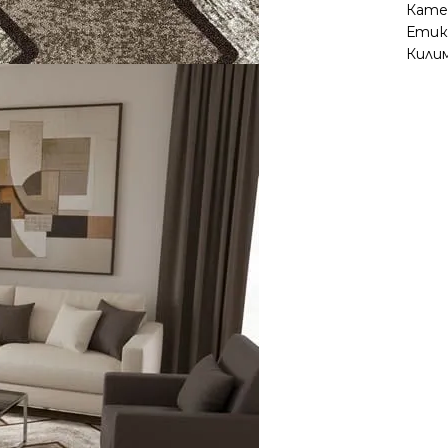
Кате
Етик
Килим