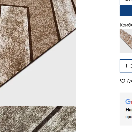
Комб
Alter
коли
за
Кил
До
240/
мок
Оли
2440
кафя