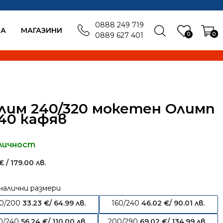
0888 249 719
БА
MАГАЗИНИ
0
0
0889 627 401
лим 240/320 мокетен Олимп
40 кафяв
личност
€
/ 179.00 лв.
налични размери
40/200
33.23
€
/ 64.99 лв.
160/240
46.02
€
/ 90.01 лв.
0/240
56.24
€
/ 110.00 лв.
200/290
69.02
€
/ 134.99 лв.