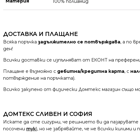
Материя
100% полиамид
ДОСТАВКА И ПЛАЩАНЕ
Всяка поръчка
задължително се потвърждава
, а по 
ден!
Всички доставки се изпълняват от ЕКОНТ на преферен
Плащане е възможно с
дебитна/кредитна карта
, с
нал
потвърждение на поръчката).
Всичко закупено от физически Домтекс магазин също мо
ДОМТЕКС СЛИВЕН И СОФИЯ
Искате да сте сигурни, че решнието ви да пазарувате
посочени
тук
), но не забрявайте, че не всички килими 