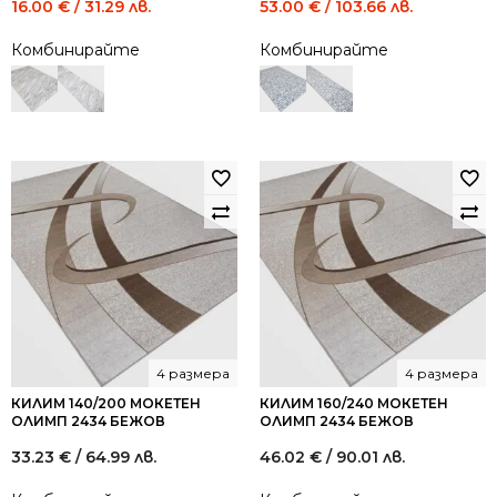
Original
Current
Original
Current
16.00
€
/ 31.29 лв.
53.00
€
/ 103.66 лв.
price
price
price
price
Комбинирайте
Комбинирайте
was:
is:
was:
is:
29.00 €
16.00 €
97.00 €
53.00 €
/
/
/
/
56.72
31.29
189.72
103.66
лв..
лв..
лв..
лв..
4 размера
4 размера
КИЛИМ 140/200 МОКЕТЕН
КИЛИМ 160/240 МОКЕТЕН
ОЛИМП 2434 БЕЖОВ
ОЛИМП 2434 БЕЖОВ
33.23
€
/ 64.99 лв.
46.02
€
/ 90.01 лв.