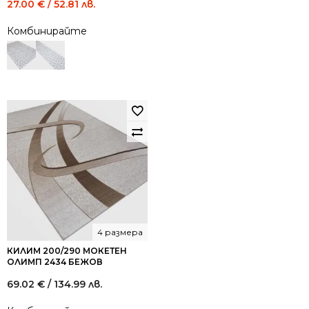
Original
Current
27.00
€
/ 52.81 лв.
price
price
Комбинирайте
was:
is:
49.00 €
27.00 €
/
/
95.84
52.81
лв..
лв..
4 размера
КИЛИМ 200/290 МОКЕТЕН
ОЛИМП 2434 БЕЖОВ
69.02
€
/ 134.99 лв.