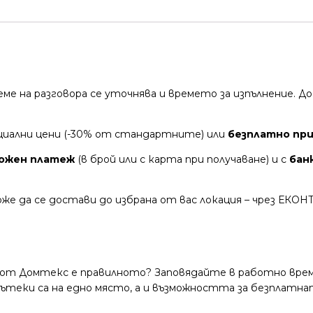
време на разговора се уточнява и времето за изпълнение.
циални цени (-30% от стандартните) или
безплатно при 
ожен платеж
(в брой или с карта при получаване) и с
бан
же да се достави до избрана от вас локация – чрез ЕКОН
 от Домтекс е правилното? Заповядайте в работно време
и пътеки са на едно място, а и възможността за безплатна