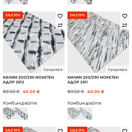
SALE 55%
SALE 55%
5 размера
5 размера
КИЛИМ 200/290 МОКЕТЕН
КИЛИМ 200/290 МОКЕТЕН
АДОР 2612
АДОР 2611
Original
Current
Original
Current
89.00
€
40.00
€
89.00
€
40.00
€
price
price
price
price
Комбинирайте
Комбинирайте
was:
is:
was:
is:
89.00 €.
40.00 €.
89.00 €.
40.00 €.
SALE 55%
SALE 55%