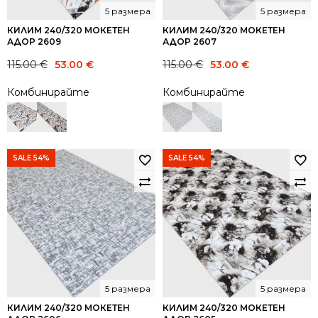
5 размера
5 размера
КИЛИМ 240/320 МОКЕТЕН
КИЛИМ 240/320 МОКЕТЕН
АДОР 2609
АДОР 2607
Original
Current
Original
Current
115.00
€
53.00
€
115.00
€
53.00
€
price
price
price
price
Комбинирайте
Комбинирайте
was:
is:
was:
is:
115.00 €.
53.00 €.
115.00 €.
53.00 €.
SALE 54%
SALE 54%
5 размера
5 размера
КИЛИМ 240/320 МОКЕТЕН
КИЛИМ 240/320 МОКЕТЕН