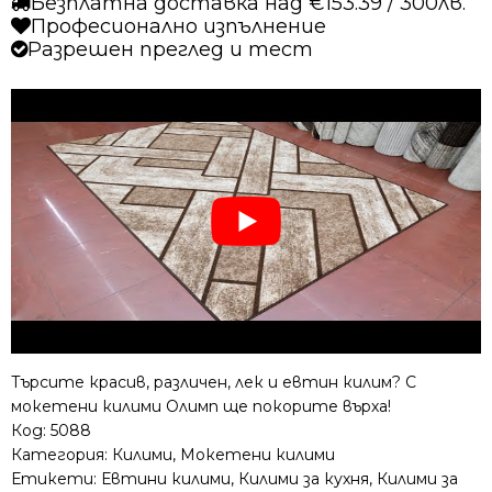
Безплатна доставка над €153.39 / 300лв.
Професионално изпълнение
Разрешен преглед и тест
Търсите красив, различен, лек и евтин килим? С
мокетени килими Олимп ще покорите върха!
Код:
5088
Категория:
Килими
,
Мокетени килими
Етикети:
Евтини килими
,
Килими за кухня
,
Килими за