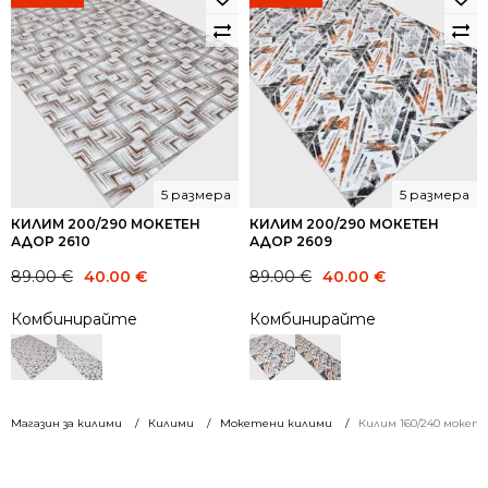
5 размера
5 размера
КИЛИМ 200/290 МОКЕТЕН
КИЛИМ 200/290 МОКЕТЕН
АДОР 2610
АДОР 2609
Original
Current
Original
Current
89.00
€
40.00
€
89.00
€
40.00
€
price
price
price
price
Комбинирайте
Комбинирайте
was:
is:
was:
is:
89.00 €.
40.00 €.
89.00 €.
40.00 €.
Магазин за килими
Килими
Мокетени килими
Килим 160/240 мокет