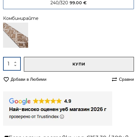
240/320
99.00
€
Комбинирайте
Alternative:
количество
КУПИ
за
Килим
Добави в Любими
Сравни
160/240
мокетен
Олимп
2440
кафяв