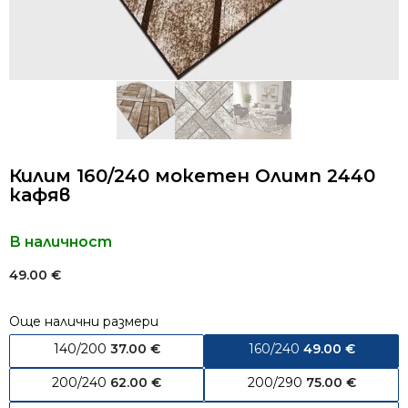
Килим 160/240 мокетен Олимп 2440
кафяв
В наличност
49.00
€
Още налични размери
140/200
37.00
€
160/240
49.00
€
200/240
62.00
€
200/290
75.00
€