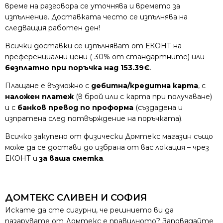
време на разговора се уточнява и времето за
изпълнение. Доставката често се изпълнява на
следващия работен ден!
Всички доставки се изпълняват от ЕКОНТ на
преференциални цени (-30% от стандартните) или
безплатно при поръчка над 153.39€
.
Плащане е възможно с
дебитна/кредитна карта
, с
наложен платеж
(в брой или с карта при получаване)
и с
банков превод по проформа
(създадена и
изпратена след потвърждение на поръчката).
Всичко закупено от физически Домтекс магазин също
може да се достави до избрана от вас локация – чрез
ЕКОНТ и
за ваша сметка
.
ДОМТЕКС СЛИВЕН И СОФИЯ
Искате да сте сигурни, че решнието ви да
пазарувате от Домтекс е правилното? Заповядайте