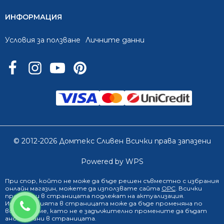
ИНФОРМАЦИЯ
Условия за ползване
Личните данни
© 2012-2026 Домтекс Сливен Всички права запазени
Powered by WPS
При спор, който не може да бъде решен съвместно с избрания
онлайн магазин
, можете да използвате сайта
ОРС
. Всички
продукти в страницата подлежат на актуализация.
0888 249 719
Информацията в страницата може да бъде променяна по
всяко време, като не е задължително промените да бъдат
анонсирани в страницата.