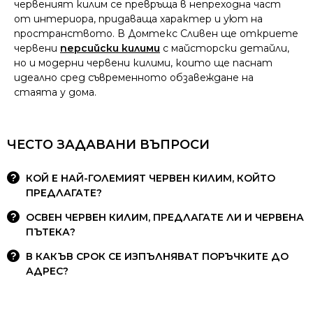
червеният килим се превръща в непреходна част
от интериора, придаваща характер и уют на
пространството. В Домтекс Сливен ще откриете
червени
персийски килими
с майсторски детайли,
но и модерни червени килими, които ще паснат
идеално сред съвременното обзавеждане на
стаята у дома.
ЧЕСТО ЗАДАВАНИ ВЪПРОСИ
КОЙ Е НАЙ-ГОЛЕМИЯТ ЧЕРВЕН КИЛИМ, КОЙТО
ПРЕДЛАГАТЕ?
ОСВЕН ЧЕРВЕН КИЛИМ, ПРЕДЛАГАТЕ ЛИ И ЧЕРВЕНА
ПЪТЕКА?
В КАКЪВ СРОК СЕ ИЗПЪЛНЯВАТ ПОРЪЧКИТЕ ДО
АДРЕС?