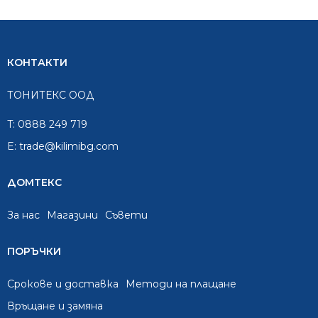
КОНТАКТИ
ТОНИТЕКС ООД
T:
0888 249 719
E:
trade@kilimibg.com
ДОМТЕКС
За нас
Mагазини
Съвети
ПОРЪЧКИ
Срокове и доставка
Методи на плащане
Връщане и замяна