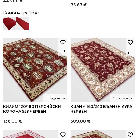
445.00
€
Оценено на
75.67
€
5.00
от 5
Комбинирайте
5 размера
4 размера
КИЛИМ 120/180 ПЕРСИЙСКИ
КИЛИМ 160/240 ВЪЛНЕН АУРА
КОРОНА 553 ЧЕРВЕН
ЧЕРВЕН
136.00
€
509.00
€