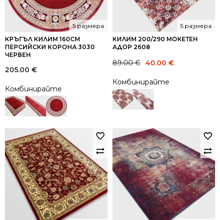
5 размера
5 размера
КРЪГЪЛ КИЛИМ 160СМ
КИЛИМ 200/290 МОКЕТЕН
ПЕРСИЙСКИ КОРОНА 3030
АДОР 2608
ЧЕРВЕН
Original
Current
89.00
€
40.00
€
205.00
€
price
price
Комбинирайте
was:
is:
Комбинирайте
89.00 €.
40.00 €.