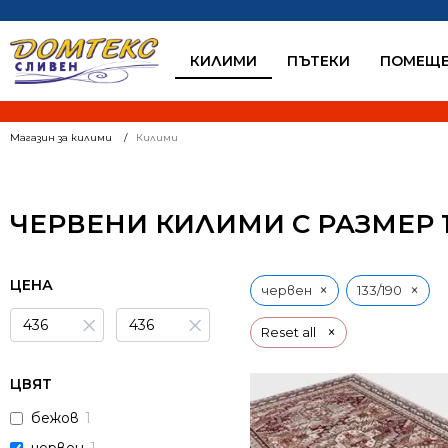
КИЛИМИ
ПЪТЕКИ
ПОМЕЩЕ
Магазин за килими
Килими
ЧЕРВЕНИ КИЛИМИ С РАЗМЕР 1
ЦЕНА
×
×
червен
133/190
×
×
×
Reset all
ЦВЯТ
бежов
1