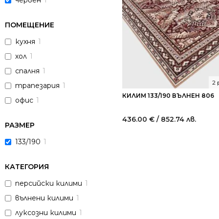
червен
1
ПОМЕЩЕНИЕ
кухня
1
хол
1
спалня
1
2
трапезария
1
КИЛИМ 133/190 ВЪЛНЕН 806
офис
1
436.00
€
/ 852.74 лв.
РАЗМЕР
133/190
1
КАТЕГОРИЯ
персийски килими
1
вълнени килими
1
луксозни килими
1