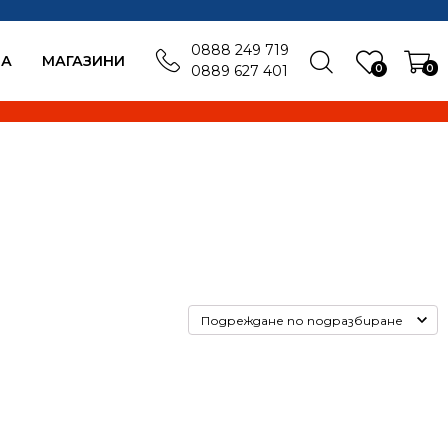
0888 249 719
БА
MАГАЗИНИ
0
0
0889 627 401