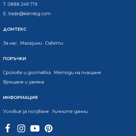
T:
0888 249 719
E:
trade@kilimibg.com
ДОМТЕКС
За нас
Mагазини
Съвети
ПОРЪЧКИ
Срокове и доставка
Методи на плащане
Връщане и замяна
ИНФОРМАЦИЯ
Условия за ползване
Личните данни