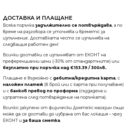
ДОСТАВКА И ПЛАЩАНЕ
Всяка поръчка
задължително се потвърждава
, а по
време на разговора се уточнява и времето за
изпълнение. Доставката често се изпълнява на
следващия работен ден!
Всички доставки се изпълняват от ЕКОНТ на
преференциални цени (-30% от стандартните) или
безплатно при поръчка над €153.39 / 300лв.
.
Плащане е възможно с
дебитна/кредитна карта
, с
наложен платеж
(в брой или с карта при получаване)
и с
банков превод по проформа
(създадена и
изпратена след потвърждение на поръчката).
Всичко закупено от физически Домтекс магазин също
може да се достави до избрана от вас локация – чрез
ЕКОНТ и
за ваша сметка
.