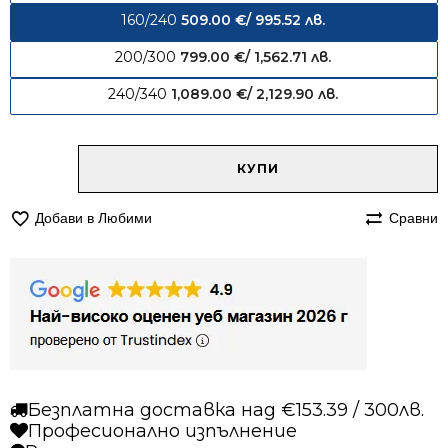
160/240
509.00
€
/ 995.52 лв.
200/300
799.00
€
/ 1,562.71 лв.
240/340
1,089.00
€
/ 2,129.90 лв.
Alternative:
количество
КУПИ
за
Килим
Добави в Любими
Сравни
160/240
вълнен
Аура
червен
Безплатна доставка над €153.39 / 300лв.
Професионално изпълнение