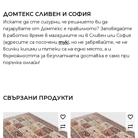
ДОМТЕКС СЛИВЕН И СОФИЯ
Искате да сте сигурни, че решнието ви да
пазарувате от Домтекс е правилното? Заповядайте
в работно време в магазините ни в Сливен или София
(адресите са посочени
тук
), но не забрявайте, че не
всички килими и пътеки са на едно място, а и
възможността за безплатната доставка е само при
поръчка онлайн!
СВЪРЗАНИ ПРОДУКТИ