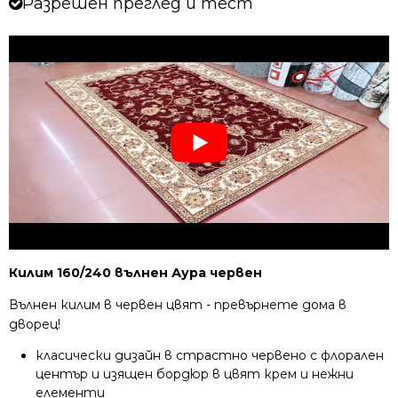
Разрешен преглед и тест
Килим 160/240 вълнен Аура червен
Вълнен килим в червен цвят - превърнете дома в
дворец!
класически дизайн в страстно червено с флорален
център и изящен бордюр в цвят крем и нежни
елементи