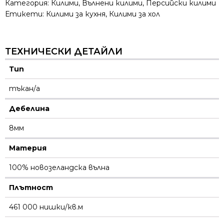
Категория:
Килими
,
Вълнени килими
,
Персийски килими
Етикети:
Килими за кухня
,
Килими за хол
ТЕХНИЧЕСКИ ДЕТАЙЛИ
Тип
тъкан/а
Дебелина
8мм
Материя
100% новозеландска вълна
Плътност
461 000 нишки/кв.м