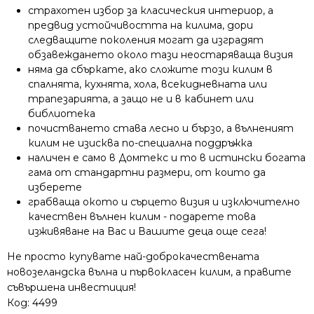
страхотен избор за класическия интериор, а
предвид устойчивостта на килима, дори
следващите поколения могат да изградят
обзавеждането около тази неостаряваща визия
няма да сбъркате, ако сложите този килим в
спалнята, кухнята, хола, всекидневната или
трапезарията, а защо не и в кабинет или
библиотека
почистването става лесно и бързо, а вълненият
килим не изисква по-специална поддръжка
наличен е само в Домтекс и то в истински богата
гама от стандартни размери, от които да
изберете
грабваща окото и сърцето визия и изключително
качествен вълнен килим - подарете това
изживяване на Вас и Вашите деца още сега!
Не просто купувате най-доброкачествената
новозеландска вълна и първокласен килим, а правите
съвършена инвестиция!
Код:
4499