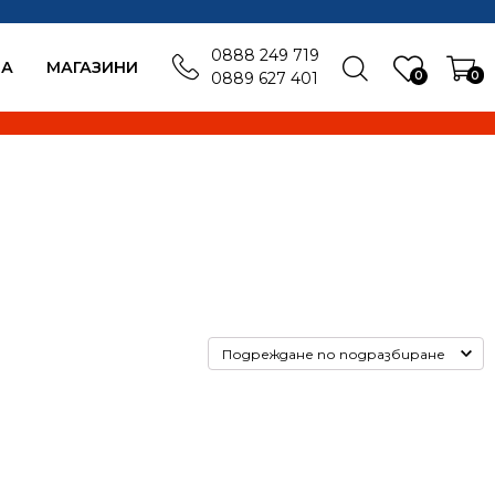
0888 249 719
БА
MАГАЗИНИ
0
0
0889 627 401