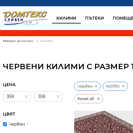
КИЛИМИ
ПЪТЕКИ
ПОМЕЩЕ
Магазин за килими
Килими
ЧЕРВЕНИ КИЛИМИ С РАЗМЕР 1
ЦЕНА
×
×
червен
140/190
×
×
×
Reset all
ЦВЯТ
червен
1