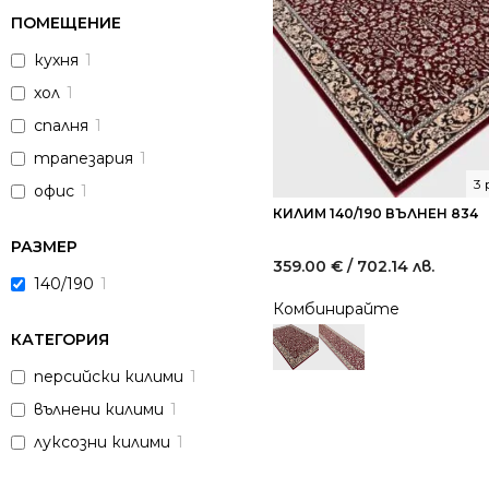
ПОМЕЩЕНИЕ
кухня
1
хол
1
спалня
1
трапезария
1
3
офис
1
КИЛИМ 140/190 ВЪЛНЕН 834
РАЗМЕР
359.00
€
/ 702.14 лв.
140/190
1
Комбинирайте
КАТЕГОРИЯ
персийски килими
1
вълнени килими
1
луксозни килими
1