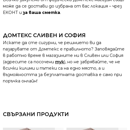
може да се достави до избрана от вас локация – чрез
ЕКОНТ и
за ваша сметка
.
ДОМТЕКС СЛИВЕН И СОФИЯ
Искате да сте сигурни, че решнието ви да
пазарувате от Домтекс е правилното? Заповядайте
в работно време в магазините ни в Сливен или София
(адресите са посочени
тук
), но не забрявайте, че не
всички килими и пътеки са на едно място, а и
възможността за безплатната доставка е само при
поръчка онлайн!
СВЪРЗАНИ ПРОДУКТИ