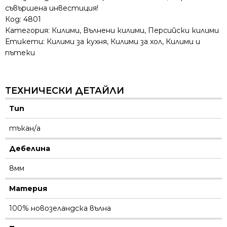
съвършена инвестиция!
Код:
4801
Категория:
Килими
,
Вълнени килими
,
Персийски килими
Етикети:
Килими за кухня
,
Килими за хол
,
Килими и
пътеки
ТЕХНИЧЕСКИ ДЕТАЙЛИ
Тип
тъкан/а
Дебелина
8мм
Материя
100% новозеландска вълна