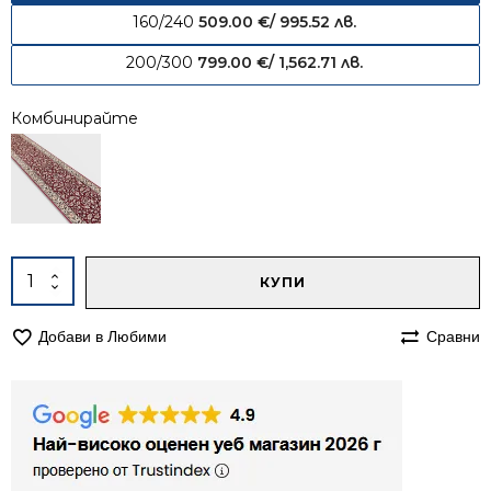
160/240
509.00
€
/ 995.52 лв.
200/300
799.00
€
/ 1,562.71 лв.
Комбинирайте
Alternative:
количество
КУПИ
за
Килим
Добави в Любими
Сравни
140/190
вълнен
834