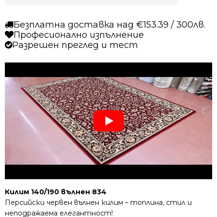
Безплатна доставка над €153.39 / 300лв.
Професионално изпълнение
Разрешен преглед и тест
Килим 140/190 вълнен 834
Персийски червен вълнен килим – топлина, стил и
неподражаема елегантност!