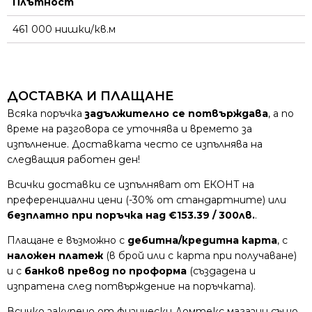
Плътност
461 000 нишки/кв.м
ДОСТАВКА И ПЛАЩАНЕ
Всяка поръчка
задължително се потвърждава
, а по
време на разговора се уточнява и времето за
изпълнение. Доставката често се изпълнява на
следващия работен ден!
Всички доставки се изпълняват от ЕКОНТ на
преференциални цени (-30% от стандартните) или
безплатно при поръчка над €153.39 / 300лв.
.
Плащане е възможно с
дебитна/кредитна карта
, с
наложен платеж
(в брой или с карта при получаване)
и с
банков превод по проформа
(създадена и
изпратена след потвърждение на поръчката).
Всичко закупено от физически Домтекс магазин също