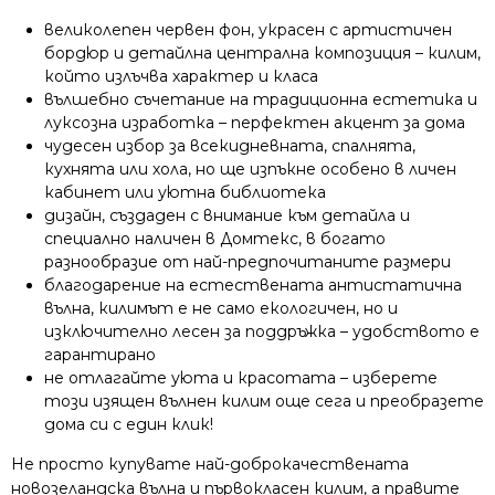
великолепен червен фон, украсен с артистичен
бордюр и детайлна централна композиция – килим,
който излъчва характер и класа
вълшебно съчетание на традиционна естетика и
луксозна изработка – перфектен акцент за дома
чудесен избор за всекидневната, спалнята,
кухнята или хола, но ще изпъкне особено в личен
кабинет или уютна библиотека
дизайн, създаден с внимание към детайла и
специално наличен в Домтекс, в богато
разнообразие от най-предпочитаните размери
благодарение на естествената антистатична
вълна, килимът е не само екологичен, но и
изключително лесен за поддръжка – удобството е
гарантирано
не отлагайте уюта и красотата – изберете
този изящен вълнен килим още сега и преобразете
дома си с един клик!
Не просто купувате най-доброкачествената
новозеландска вълна и първокласен килим, а правите