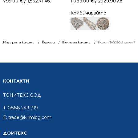
799.00
€
/ 1,562.71 лв.
1,089.00
€
/ 2,129.90 лв.
Комбинирайте
Магазин за килими
Килими
Вълнени килими
Килим 140/190 вълнен 83
КОНТАКТИ
ТОНИТЕКС ООД
T:
0888 249 719
E:
trade@kilimibg.com
ДОМТЕКС