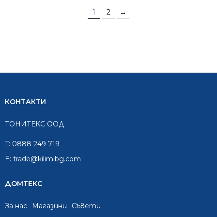
1
2
→
КОНТАКТИ
ТОНИТЕКС ООД
T:
0888 249 719
E:
trade@kilimibg.com
ДОМТЕКС
За нас
Mагазини
Съвети