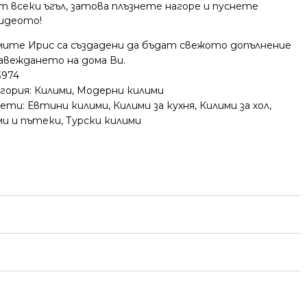
т всеки ъгъл, затова плъзнете нагоре и пуснете
идеото!
мите Ирис са създадени да бъдат свежото допълнение
завеждането на дома Ви.
3974
гория:
Килими
,
Модерни килими
ети:
Евтини килими
,
Килими за кухня
,
Килими за хол
,
ми и пътеки
,
Турски килими