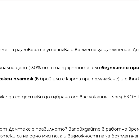
време на разговора се уточнява и времето за изпълнение.
циални цени (-30% от стандартните) или
безплатно при
ожен платеж
(в брой или с карта при получаване) и с
бан
же да се достави до избрана от вас локация – чрез ЕКОН
 от Домтекс е правилното? Заповядайте в работно време
и пътеки са на едно място, а и възможността за безплатна