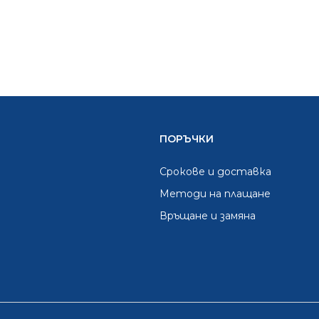
was:
is:
521.52 €.
313.00 €.
ПОРЪЧКИ
Срокове и доставка
Методи на плащане
Връщане и замяна