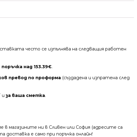
 Доставката често се изпълнява на следващия работен
 поръчка над 153.39€
.
ков превод по проформа
(създадена и изпратена след
Т и
за ваша сметка
.
 в магазините ни в Сливен или София (адресите са
та доставка е само при поръчка онлайн!