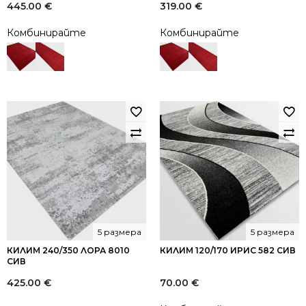
445.00
€
319.00
€
Комбинирайте
Комбинирайте
5 размера
5 размера
КИЛИМ 240/350 ЛОРА 8010
КИЛИМ 120/170 ИРИС 582 СИВ
СИВ
425.00
€
70.00
€