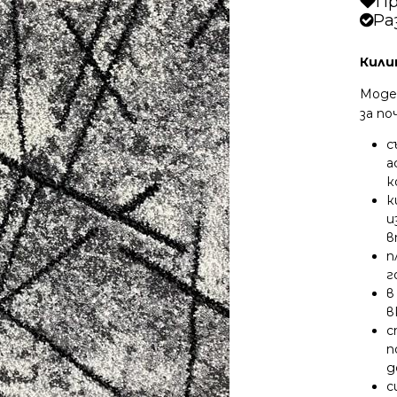
Пр
Ра
Кили
Моде
за п
с
а
к
к
и
в
п
г
в
в
с
п
д
с