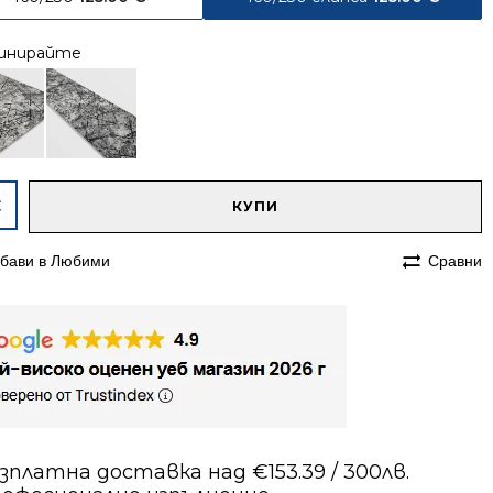
инирайте
native:
чество
КУПИ
совиден
бави в Любими
Сравни
им
230
с
зплатна доставка над €153.39 / 300лв.