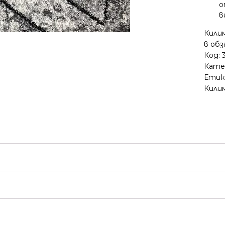
о
в
Кили
в об
Код:
Кате
Етик
Кили