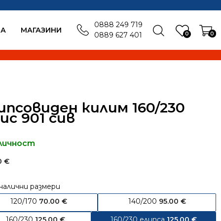
0888 249 719
БА
MАГАЗИНИ
0
0
0889 627 401
ипсовиден килим 160/230
ис 901 сив
личност
00
€
налични размери
120/170
70.00
€
140/200
95.00
€
160/230
125.00
€
160/230 елипса
125.00
€