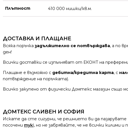
Плътност
410 000 нишки/кв.м.
ДОСТАВКА И ПЛАЩАНЕ
Всяка поръчка
задължително се потвърждава
, а по 
ден!
Всички доставки се изпълняват от ЕКОНТ на преферен
Плащане е възможно с
дебитна/кредитна карта
, с
нал
потвърждение на поръчката).
Всичко закупено от физически Домтекс магазин също мо
ДОМТЕКС СЛИВЕН И СОФИЯ
Искате да сте сигурни, че решнието ви да пазарувате
посочени
тук
), но не забрявайте, че не всички килими 