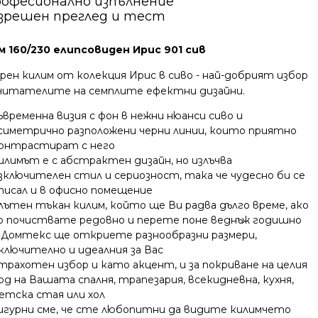
офесионално изпълнение
зрешен преглед и тест
м 160/230 елипсовиден Ирис 901 сив
рен килим от колекция Ирис в сиво - най-добрият избор
очитателите на семплите ефектни дизайни.
ъвременна визия с фон в нежни нюанси сиво и
симетрично разположени черни линии, които приятно
онтрастират с него
илимът е с абстрактен дизайн, но излъчва
зключителен стил и сериозност, така че чудесно би се
писал и в офисно помещение
лътен тъкан килим, който ще Ви радва дълго време, ако
о почиствате редовно и перете поне веднъж годишно
 Домтекс ще откриете разнообразни размери,
ключително и идеалния за Вас
трахотен избор и като акцент, и за покриване на целия
од на Вашата спалня, трапезария, всекидневна, кухня,
етска стая или хол
игурни сме, че сте любопитни да видите килимчето