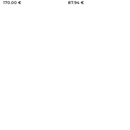
170.00
€
87.94
€