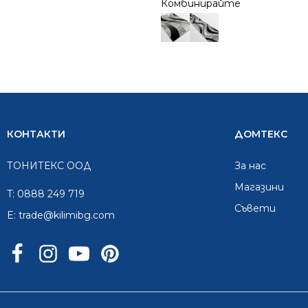
Комбинирайте
КОНТАКТИ
ДОМТЕКС
ТОНИТЕКС ООД
За нас
Mагазини
T:
0888 249 719
Съвети
E:
trade@kilimibg.com