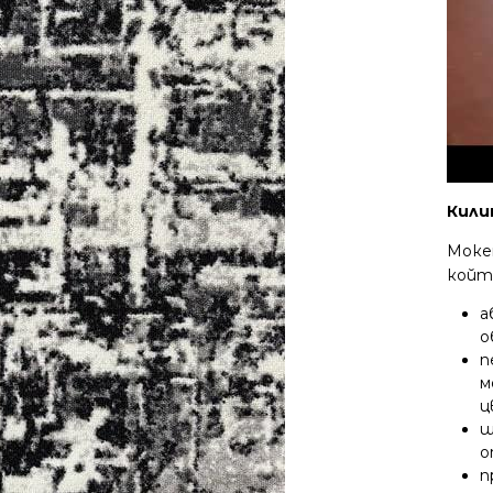
Кили
Мокет
койт
а
о
п
м
ц
щ
о
п