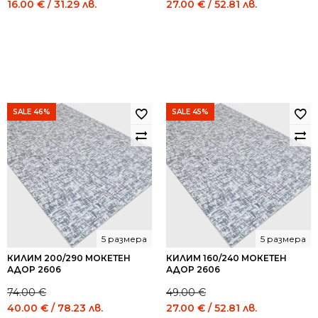
Original
Current
Original
Current
16.00
€
/ 31.29 лв.
27.00
€
/ 52.81 лв.
price
price
price
price
was:
is:
was:
is:
29.00 €
16.00 €
49.00 €
27.00 €
/
/
/
/
56.72
31.29
95.84
52.81
лв..
лв..
лв..
лв..
SALE 46%
SALE 45%
5 размера
5 размера
КИЛИМ 200/290 МОКЕТЕН
КИЛИМ 160/240 МОКЕТЕН
АДОР 2606
АДОР 2606
74.00
€
49.00
€
Original
Current
Original
Current
40.00
€
/ 78.23 лв.
27.00
€
/ 52.81 лв.