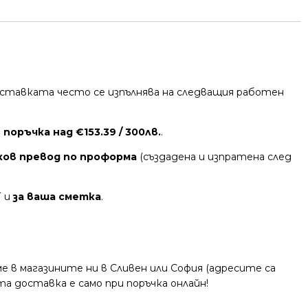
 Доставката често се изпълнява на следващия работен
поръчка над €153.39 / 300лв.
.
ков превод по проформа
(създадена и изпратена след
Т и
за ваша сметка
.
 в магазините ни в Сливен или София (адресите са
та доставка е само при поръчка онлайн!