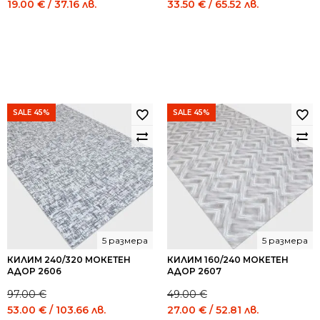
Original
Current
Original
Current
19.00
€
/ 37.16 лв.
33.50
€
/ 65.52 лв.
price
price
price
price
was:
is:
was:
is:
35.00 €
19.00 €
61.00 €
33.50 €
/
/
/
/
68.45
37.16
119.31
65.52
лв..
лв..
лв..
лв..
SALE 45%
SALE 45%
5 размера
5 размера
КИЛИМ 240/320 МОКЕТЕН
КИЛИМ 160/240 МОКЕТЕН
АДОР 2606
АДОР 2607
97.00
€
49.00
€
Original
Current
Original
Current
53.00
€
/ 103.66 лв.
27.00
€
/ 52.81 лв.