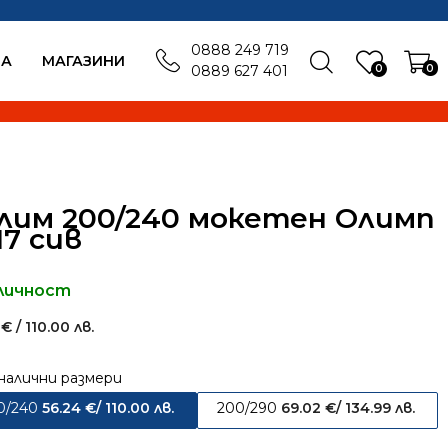
0888 249 719
БА
MАГАЗИНИ
0
0
0889 627 401
лим 200/240 мокетен Олимп
17 сив
личност
4
€
/ 110.00 лв.
налични размери
0/240
56.24
€
/ 110.00 лв.
200/290
69.02
€
/ 134.99 лв.