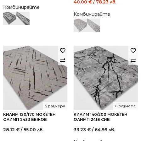
Original
Current
40.00
€
/ 78.23 лв.
Комбинирайте
price
price
Комбинирайте
was:
is:
74.00 €
40.00 €
/
/
144.73
78.23
лв..
лв..
5 размера
6 размера
КИЛИМ 120/170 МОКЕТЕН
КИЛИМ 140/200 МОКЕТЕН
ОЛИМП 2433 БЕЖОВ
ОЛИМП 2418 СИВ
28.12
€
/ 55.00 лв.
33.23
€
/ 64.99 лв.