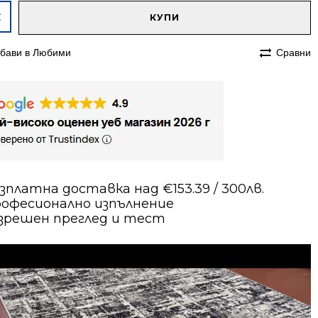
native:
чество
КУПИ
им
бави в Любими
Сравни
240
етен
мп
зплатна доставка над €153.39 / 300лв.
офесионално изпълнение
зрешен преглед и тест