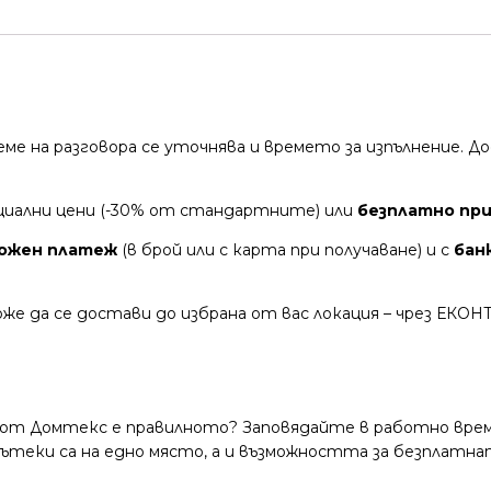
време на разговора се уточнява и времето за изпълнение.
циални цени (-30% от стандартните) или
безплатно при 
ожен платеж
(в брой или с карта при получаване) и с
бан
же да се достави до избрана от вас локация – чрез ЕКОН
 от Домтекс е правилното? Заповядайте в работно време
и пътеки са на едно място, а и възможността за безплатна