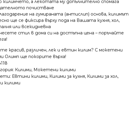
о килимчето, а лекотата му допълнително спомага
ателното почистване
лагодарение на гумираната (антислип) основа, килимът
есно ще се фиксира върху пода на Вашата кухня, хол,
палня или всекидневна
несете стил в дома си на достъпна цена – поръчайте
ега!
те красив, различен, лек и евтин килим? С мокетени
ми Олимп ще покорите върха!
4118
гория:
Килими
,
Мокетени килими
ети:
Евтини килими
,
Килими за кухня
,
Килими за хол
,
ки килими