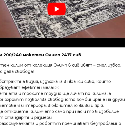
м 200/240 мокетен Олимп 2417 сив
ен килим от колекция Олимп в сив цвят – смел избор,
о дава свобода!
бстрактна визия, издържана в нюанси сиво, които
бразуват ефектен меланж
етната и трохите трудно ще личат по килима, а
онохромът позволява свободното комбиниране на други
ветове в интериора, включително живи и ярки
е откриете килимчето само при нас и то в изобилие
т стандартни размери
рахосмукачката и роботът преминават безпроблемно