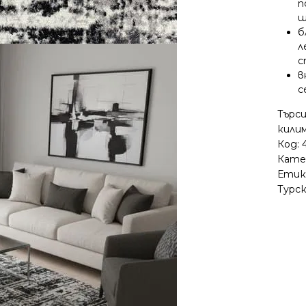
п
щ
б
л
с
в
с
Търси
кили
Код:
Кате
Етик
Турс