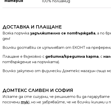
Материя
100% полиамид
ДОСТАВКА И ПЛАЩАНЕ
Всяка поръчка
задължително се потвърждава
, а по 
ден!
Всички доставки се изпълняват от ЕКОНТ на преферен
Плащане е възможно с
дебитна/кредитна карта
, с
нал
потвърждение на поръчката).
Всичко закупено от физически Домтекс магазин също мо
ДОМТЕКС СЛИВЕН И СОФИЯ
Искате да сте сигурни, че решнието ви да пазарувате
посочени
тук
), но не забрявайте, че не всички килими 