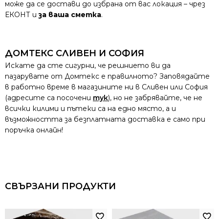
може да се достави до избрана от вас локация – чрез
ЕКОНТ и
за ваша сметка
.
ДОМТЕКС СЛИВЕН И СОФИЯ
Искате да сте сигурни, че решнието ви да
пазарувате от Домтекс е правилното? Заповядайте
в работно време в магазините ни в Сливен или София
(адресите са посочени
тук
), но не забрявайте, че не
всички килими и пътеки са на едно място, а и
възможността за безплатната доставка е само при
поръчка онлайн!
СВЪРЗАНИ ПРОДУКТИ