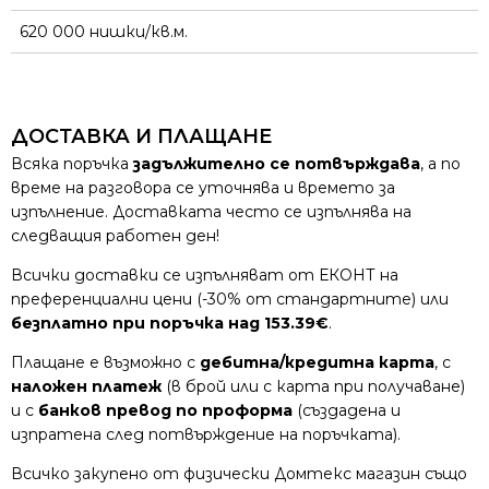
620 000 нишки/кв.м.
ДОСТАВКА И ПЛАЩАНЕ
Всяка поръчка
задължително се потвърждава
, а по
време на разговора се уточнява и времето за
изпълнение. Доставката често се изпълнява на
следващия работен ден!
Всички доставки се изпълняват от ЕКОНТ на
преференциални цени (-30% от стандартните) или
безплатно при поръчка над 153.39€
.
Плащане е възможно с
дебитна/кредитна карта
, с
наложен платеж
(в брой или с карта при получаване)
и с
банков превод по проформа
(създадена и
изпратена след потвърждение на поръчката).
Всичко закупено от физически Домтекс магазин също