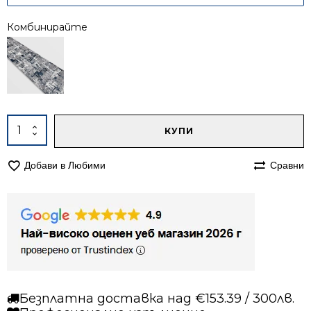
Комбинирайте
Alternative:
количество
КУПИ
за
Килим
Добави в Любими
Сравни
160/230
Лора
7871
сив
син
Безплатна доставка над €153.39 / 300лв.