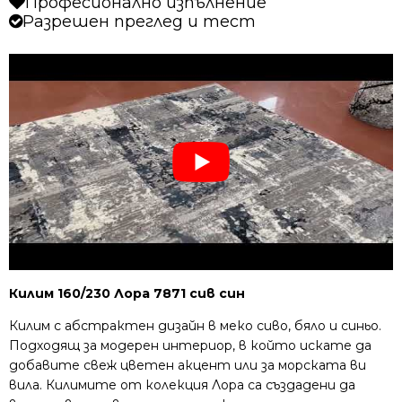
Професионално изпълнение
Разрешен преглед и тест
Килим 160/230 Лора 7871 сив син
Килим с абстрактен дизайн в меко сиво, бяло и синьо.
Подходящ за модерен интериор, в който искате да
добавите свеж цветен акцент или за морската ви
вила. Килимите от колекция Лора са създадени да