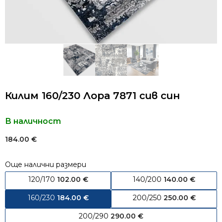
Килим 160/230 Лора 7871 сив син
В наличност
184.00
€
Още налични размери
120/170
102.00
€
140/200
140.00
€
160/230
184.00
€
200/250
250.00
€
200/290
290.00
€