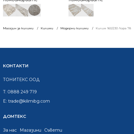
Магазин за килими
Килими
Модерни килими
Килим 160/230 Лора 7871
КОНТАКТИ
ТОНИТЕКС ООД
T:
0888 249 719
E:
trade@kilimibg.com
ДОМТЕКС
За нас
Mагазини
Съвети