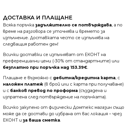
ДОСТАВКА И ПЛАЩАНЕ
Всяка поръчка
задължително се потвърждава
, а по
време на разговора се уточнява и времето за
изпълнение. Доставката често се изпълнява на
следващия работен ден!
Всички доставки се изпълняват от ЕКОНТ на
преференциални цени (-30% от стандартните) или
безплатно при поръчка над 153.39€
.
Плащане е възможно с
дебитна/кредитна карта
, с
наложен платеж
(в брой или с карта при получаване)
и с
банков превод по проформа
(създадена и
изпратена след потвърждение на поръчката).
Всичко закупено от физически Домтекс магазин също
може да се достави до избрана от вас локация – чрез
ЕКОНТ и
за ваша сметка
.