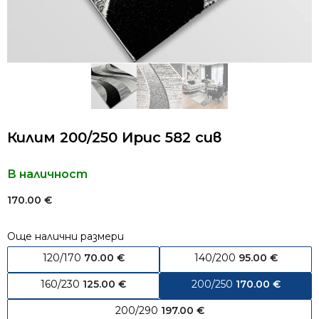
Килим 200/250 Ирис 582 сив
В наличност
170.00
€
Още налични размери
120/170
70.00
€
140/200
95.00
€
160/230
125.00
€
200/250
170.00
€
200/290
197.00
€