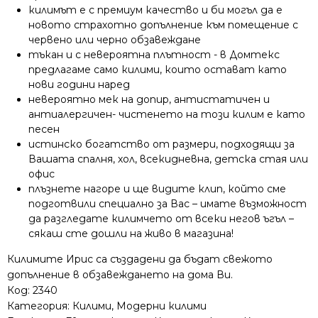
килимът е с премиум качество и би могъл да е
новото страхотно допълнение към помещение с
червено или черно обзавеждане
тъкан и с невероятна плътност - в Домтекс
предлагаме само килими, които остават като
нови години наред
невероятно мек на допир, антистатичен и
антиалергичен- чистенето на този килим е като
песен
истинско богатство от размери, подходящи за
Вашата спалня, хол, всекидневна, детска стая или
офис
плъзнете нагоре и ще видите клип, който сме
подготвили специално за Вас – имате възможност
да разгледате килимчето от всеки негов ъгъл –
сякаш сте дошли на живо в магазина!
Килимите Ирис са създадени да бъдат свежото
допълнение в обзавеждането на дома Ви.
Код:
2340
Категория:
Килими
,
Модерни килими