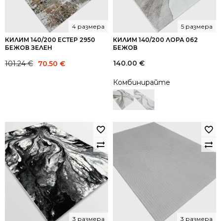
4 размера
5 размера
КИЛИМ 140/200 ЕСТЕР 2950
КИЛИМ 140/200 ЛОРА 062
БЕЖОВ ЗЕЛЕН
БЕЖОВ
Original
Current
140.00
€
101.24
€
70.50
€
price
price
Комбинирайте
was:
is:
101.24 €.
70.50 €.
3 размера
3 размера