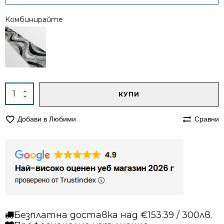
Комбинирайте
Alternative:
количество
КУПИ
за
Килим
Добави в Любими
Сравни
200/250
Ирис
582
сив
Безплатна доставка над €153.39 / 300лв.