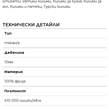
Етикети:
Евтини килими
,
Килими за кухня
,
Килими за
хол
,
Килими и пътеки
,
Турски килими
ТЕХНИЧЕСКИ ДЕТАЙЛИ
Тип
тъкан/а
Дебелина
10мм
Материя
100% фризе
Плътност
410 000 нишки/кв.м.