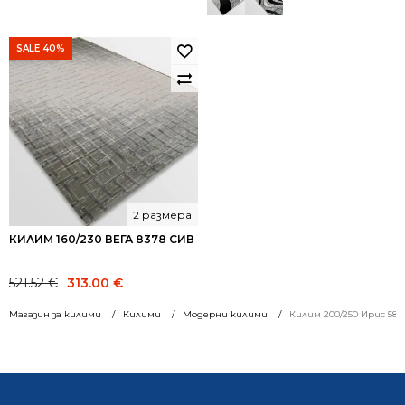
SALE 40%
2 размера
КИЛИМ 160/230 ВЕГА 8378 СИВ
Original
Current
521.52
€
313.00
€
price
price
Магазин за килими
Килими
Модерни килими
Килим 200/250 Ирис 582
was:
is:
521.52 €.
313.00 €.