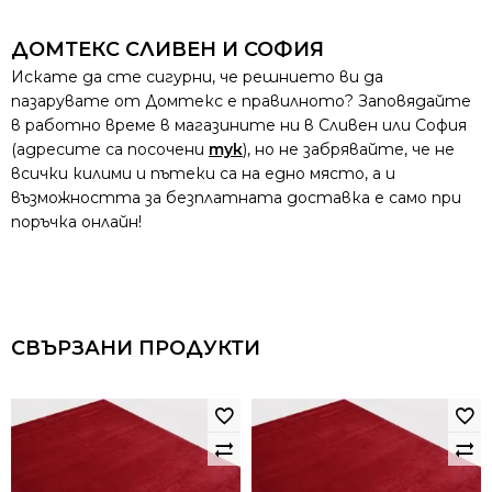
ДОМТЕКС СЛИВЕН И СОФИЯ
Искате да сте сигурни, че решнието ви да
пазарувате от Домтекс е правилното? Заповядайте
в работно време в магазините ни в Сливен или София
(адресите са посочени
тук
), но не забрявайте, че не
всички килими и пътеки са на едно място, а и
възможността за безплатната доставка е само при
поръчка онлайн!
СВЪРЗАНИ ПРОДУКТИ