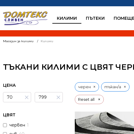
КИЛИМИ
ПЪТЕКИ
ПОМЕЩЕ
Магазин за килими
Килими
ТЪКАНИ КИЛИМИ С ЦВЯТ ЧЕР
ЦЕНА
×
×
черен
тъкан/а
×
×
×
Reset all
ЦВЯТ
червен
1