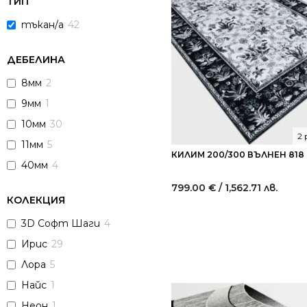
ТИП
тъкан/а
42
ДЕБЕЛИНА
8мм
2
9мм
1
10мм
30
2
11мм
5
КИЛИМ 200/300 ВЪЛНЕН 818
40мм
4
799.00
€
/ 1,562.71 лв.
КОЛЕКЦИЯ
3D Софт Шаги
4
Ирис
29
Лора
5
Найс
1
Неон
1