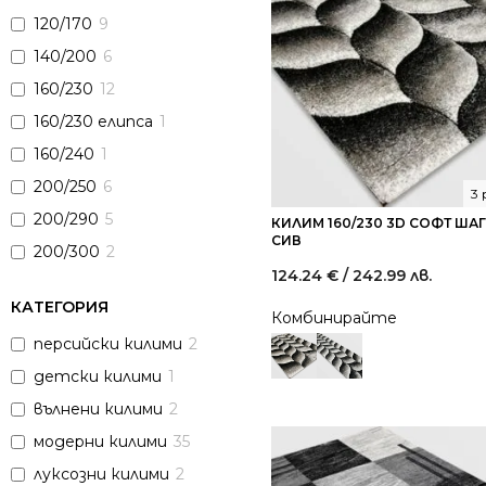
120/170
9
140/200
6
160/230
12
160/230 елипса
1
160/240
1
200/250
6
3
200/290
5
КИЛИМ 160/230 3D СОФТ ШАГ
СИВ
200/300
2
124.24
€
/ 242.99 лв.
КАТЕГОРИЯ
Комбинирайте
персийски килими
2
детски килими
1
вълнени килими
2
модерни килими
35
луксозни килими
2