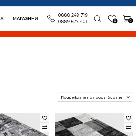
0888 249 719
БА
MАГАЗИНИ
0
0
0889 627 401