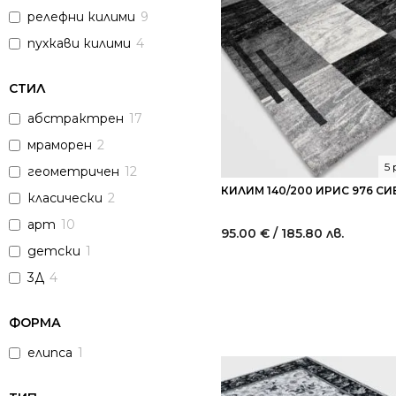
релефни килими
9
пухкави килими
4
СТИЛ
абстрактрен
17
мраморен
2
5
геометричен
12
КИЛИМ 140/200 ИРИС 976 СИ
класически
2
арт
10
95.00
€
/ 185.80 лв.
детски
1
3Д
4
ФОРМА
елипса
1