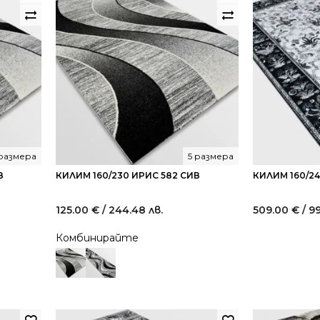
 размера
5 размера
В
КИЛИМ 160/230 ИРИС 582 СИВ
КИЛИМ 160/2
125.00
€
/ 244.48 лв.
509.00
€
/ 9
Комбинирайте