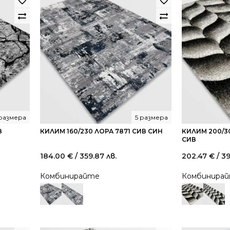
 размера
5 размера
В
КИЛИМ 160/230 ЛОРА 7871 СИВ СИН
КИЛИМ 200/3
СИВ
184.00
€
/ 359.87 лв.
202.47
€
/ 3
Комбинирайте
Комбинира