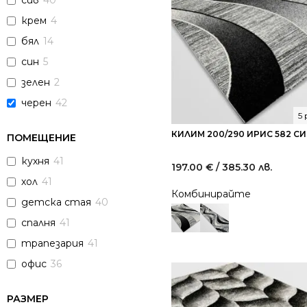
сив
40
крем
4
бял
14
син
5
зелен
2
черен
42
5
КИЛИМ 200/290 ИРИС 582 С
ПОМЕЩЕНИЕ
кухня
41
197.00
€
/ 385.30 лв.
хол
41
Комбинирайте
детска стая
40
спалня
41
трапезария
41
офис
36
РАЗМЕР