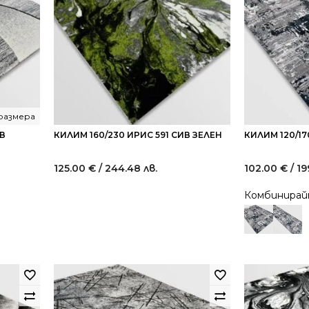
 размера
ИВ
КИЛИМ 160/230 ИРИС 591 СИВ ЗЕЛЕН
КИЛИМ 120/17
125.00
€
/ 244.48 лв.
102.00
€
/ 19
Комбинира