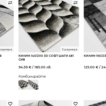
 размера
3 размера
В
КИЛИМ 140/200 3D СОФТ ШАГИ 481
КИЛИМ 160/23
СИВ
94.59
€
/ 185.00 лв.
125.00
€
/ 24
Комбинирайте