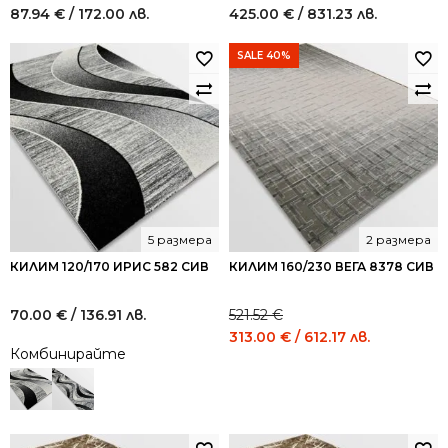
87.94
€
/ 172.00 лв.
425.00
€
/ 831.23 лв.
SALE 40%
5 размера
2 размера
КИЛИМ 120/170 ИРИС 582 СИВ
КИЛИМ 160/230 ВЕГА 8378 СИВ
70.00
€
/ 136.91 лв.
521.52
€
Original
Current
313.00
€
/ 612.17 лв.
Комбинирайте
price
price
was:
is:
521.52 €
313.00 €
/
/
1,020.00
612.17