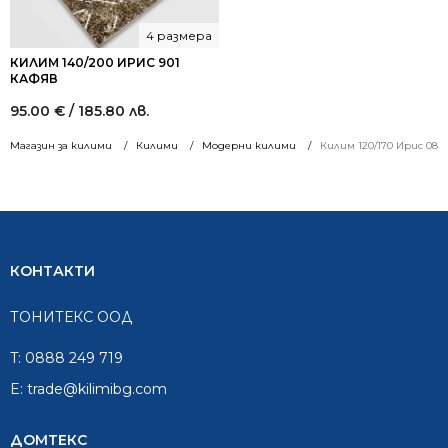
4 размера
КИЛИМ 140/200 ИРИС 901
КАФЯВ
95.00
€
/ 185.80 лв.
Магазин за килими
Килими
Модерни килими
Килим 120/170 Ирис 084
КОНТАКТИ
ТОНИТЕКС ООД
T:
0888 249 719
E:
trade@kilimibg.com
ДОМТЕКС