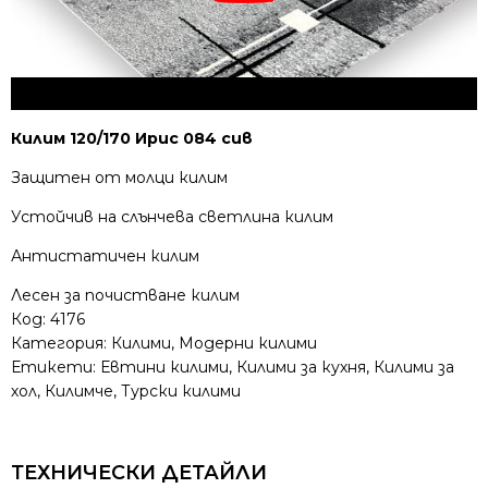
Килим 120/170 Ирис 084 сив
Защитен от молци килим
Устойчив на слънчева светлина килим
Антистатичен килим
Лесен за почистване килим
Код:
4176
Категория:
Килими
,
Модерни килими
Етикети:
Евтини килими
,
Килими за кухня
,
Килими за
хол
,
Килимче
,
Турски килими
ТЕХНИЧЕСКИ ДЕТАЙЛИ