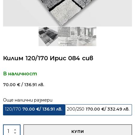
Килим 120/170 Ирис 084 сив
В наличност
70.00
€
/ 136.91 лв.
Още налични размери
120/170
70.00
€
/ 136.91 лв.
200/250
170.00
€
/ 332.49 лв.
Alternative:
количество
КУПИ