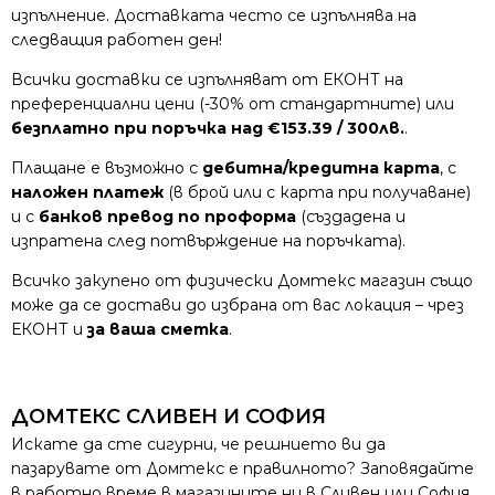
изпълнение. Доставката често се изпълнява на
следващия работен ден!
Всички доставки се изпълняват от ЕКОНТ на
преференциални цени (-30% от стандартните) или
безплатно при поръчка над €153.39 / 300лв.
.
Плащане е възможно с
дебитна/кредитна карта
, с
наложен платеж
(в брой или с карта при получаване)
и с
банков превод по проформа
(създадена и
изпратена след потвърждение на поръчката).
Всичко закупено от физически Домтекс магазин също
може да се достави до избрана от вас локация – чрез
ЕКОНТ и
за ваша сметка
.
ДОМТЕКС СЛИВЕН И СОФИЯ
Искате да сте сигурни, че решнието ви да
пазарувате от Домтекс е правилното? Заповядайте
в работно време в магазините ни в Сливен или София