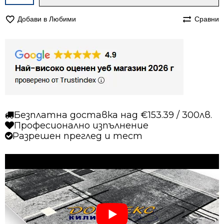
за
Килим
Добави в Любими
Сравни
120/170
Ирис
084
сив
Безплатна доставка над €153.39 / 300лв.
Професионално изпълнение
Разрешен преглед и тест