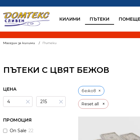
КИЛИМИ
ПЪТЕКИ
ПОМЕЩЕ
Магазин за килими
Пътеки
ПЪТЕКИ С ЦВЯТ БЕЖОВ
ЦЕНА
×
бежов
×
×
×
Reset all
ПРОМОЦИЯ
On Sale
22