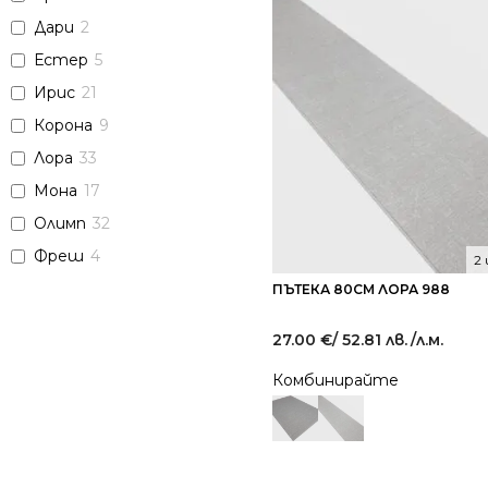
Дари
2
Естер
5
Ирис
21
Корона
9
Лора
33
Мона
17
Олимп
32
Фреш
4
2
ПЪТЕКА 80СМ ЛОРА 988
27.00
€
/ 52.81 лв.
/л.м.
Комбинирайте