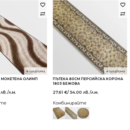
4 ширини
4 ширини
М МОКЕТЕНА ОЛИМП
ПЪТЕКА 80СМ ПЕРСИЙСКА КОРОНА
1803 БЕЖОВА
 лв.
/л.м.
27.61
€
/ 54.00 лв.
/л.м.
йте
Комбинирайте