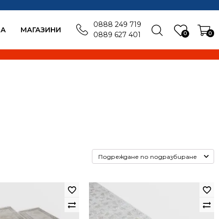
0888 249 719
БА
MАГАЗИНИ
0
0
0889 627 401