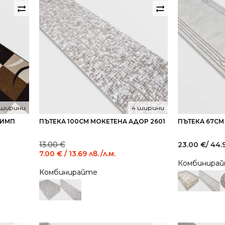
 ширини
4 ширини
ЛИМП
ПЪТЕКА 100СМ МОКЕТЕНА АДОР 2601
ПЪТЕКА 67СМ
Original
Current
13.00
€
23.00
€
/ 44.
price
price
7.00
€
/ 13.69 лв.
/л.м.
was:
is:
Комбинира
13.00 €
7.00 €
Комбинирайте
/
/
25.43
13.69
лв..
лв..