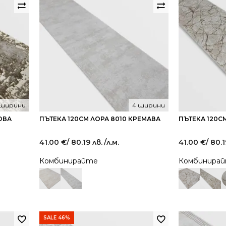
 ширини
4 ширини
ОВА
ПЪТЕКА 120СМ ЛОРА 8010 КРЕМАВА
ПЪТЕКА 120С
41.00
€
/ 80.19 лв.
/л.м.
41.00
€
/ 80.1
Комбинирайте
Комбинира
SALE 46%