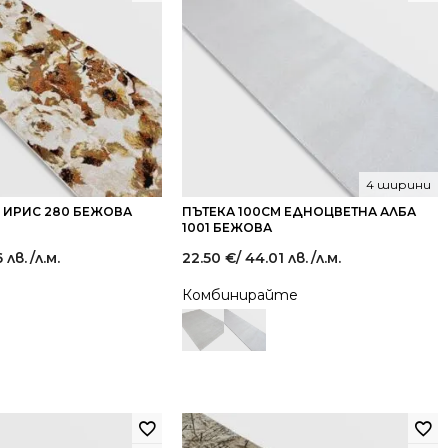
4 ширини
 ИРИС 280 БЕЖОВА
ПЪТЕКА 100СМ ЕДНОЦВЕТНА АЛБА
1001 БЕЖОВА
6 лв.
/л.м.
22.50
€
/ 44.01 лв.
/л.м.
Комбинирайте