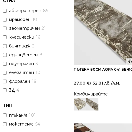
СТИЛ
абстрактрен
89
мраморен
10
геометричен
21
класически
16
винтидж
3
едноцветен
8
4
неутрален
3
ПЪТЕКА 80СМ ЛОРА 041 БЕЖ
елегантен
10
флорален
16
27.00
€
/ 52.81 лв.
/л.м.
3Д
4
Комбинирайте
ТИП
тъкан/а
101
мокетен/а
54