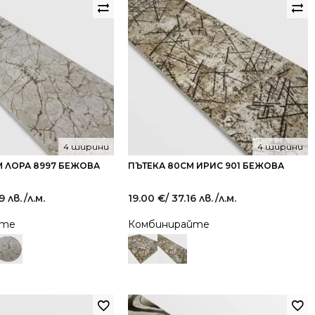
4 ширини
4 ширини
М ЛОРА 8997 БЕЖОВА
ПЪТЕКА 80СМ ИРИС 901 БЕЖОВА
9 лв.
/л.м.
19.00
€
/ 37.16 лв.
/л.м.
йте
Комбинирайте