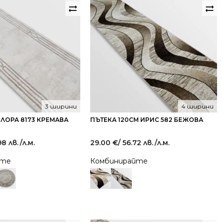
3 ширини
4 ширини
 ЛОРА 8173 КРЕМАВА
ПЪТЕКА 120СМ ИРИС 582 БЕЖОВА
98 лв.
/л.м.
29.00
€
/ 56.72 лв.
/л.м.
йте
Комбинирайте