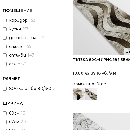
ПОМЕЩЕНИЕ
коридор
153
кухня
153
детска стая
124
спалня
155
4
стълби
147
ПЪТЕКА 80СМ ИРИС 582 БЕ
офис
50
19.00
€
/ 37.16 лв.
/л.м.
РАЗМЕР
Комбинирайте
80/250 и 2бр 80/150
2
ШИРИНА
60см
13
67см
29