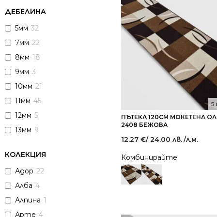
ДЕБЕЛИНА
5мм
32
7мм
22
8мм
18
9мм
3
10мм
21
11мм
45
5
12мм
5
ПЪТЕКА 120СМ МОКЕТЕНА О
2408 БЕЖОВА
13мм
9
12.27
€
/ 24.00 лв.
/л.м.
КОЛЕКЦИЯ
Комбинирайте
Адор
22
Алба
4
Алпина
1
Арте
4