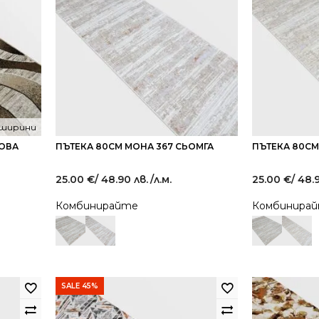
 ширини
ЖОВА
ПЪТЕКА 80СМ МОНА 367 СЬОМГА
ПЪТЕКА 80СМ
25.00
€
/ 48.90 лв.
/л.м.
25.00
€
/ 48.
Комбинирайте
Комбинира
SALE 45%