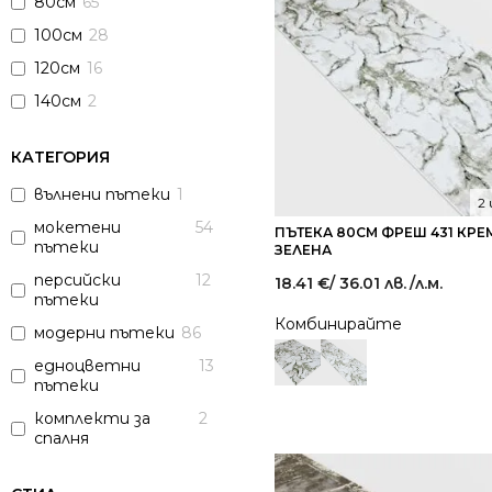
80см
65
100см
28
120см
16
140см
2
КАТЕГОРИЯ
вълнени пътеки
1
2
мокетени
54
ПЪТЕКА 80СМ ФРЕШ 431 КРЕ
пътеки
ЗЕЛЕНА
персийски
12
18.41
€
/ 36.01 лв.
/л.м.
пътеки
Комбинирайте
модерни пътеки
86
едноцветни
13
пътеки
комплекти за
2
спалня