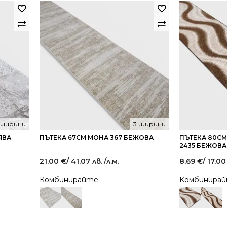
 ширини
3 ширини
ЯВА
ПЪТЕКА 67СМ МОНА 367 БЕЖОВА
ПЪТЕКА 80С
2435 БЕЖОВА
21.00
€
/ 41.07 лв.
/л.м.
8.69
€
/ 17.00
Комбинирайте
Комбинира