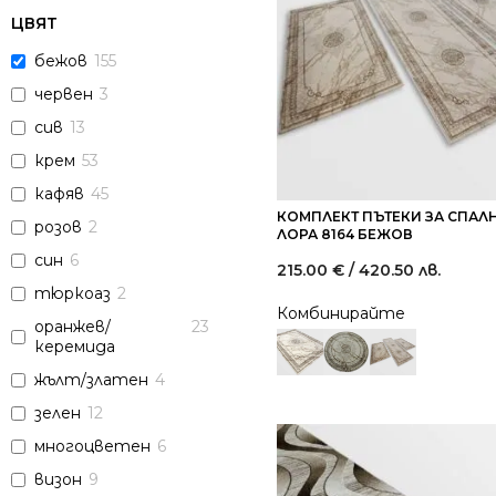
ЦВЯТ
бежов
155
червен
3
сив
13
крем
53
кафяв
45
КОМПЛЕКТ ПЪТЕКИ ЗА СПАЛ
розов
2
ЛОРА 8164 БЕЖОВ
син
6
215.00
€
/ 420.50 лв.
тюркоаз
2
Комбинирайте
оранжев/
23
керемида
жълт/златен
4
зелен
12
многоцветен
6
визон
9