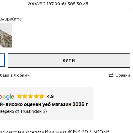
200/290
197.00
€
/ 385.30 лв.
инирайте
native:
чество
КУПИ
им
бави в Любими
Сравни
70
с
в
зплатна доставка над €153.39 / 300лв.