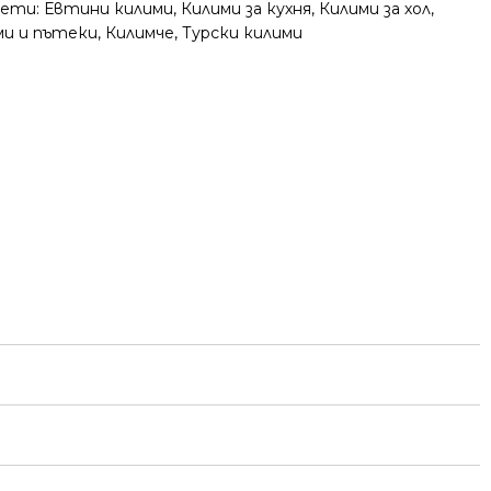
ети:
Евтини килими
,
Килими за кухня
,
Килими за хол
,
ми и пътеки
,
Килимче
,
Турски килими