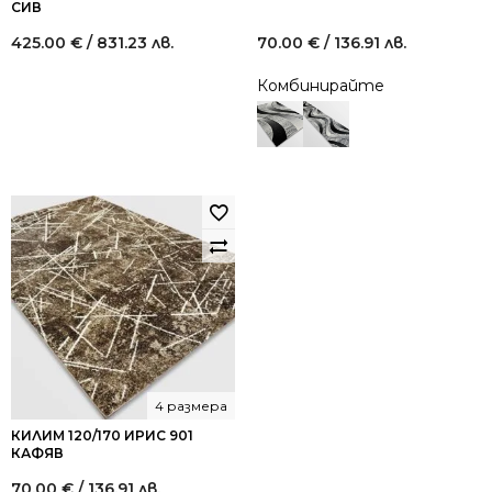
СИВ
425.00
€
/ 831.23 лв.
70.00
€
/ 136.91 лв.
Комбинирайте
4 размера
КИЛИМ 120/170 ИРИС 901
КАФЯВ
70.00
€
/ 136.91 лв.