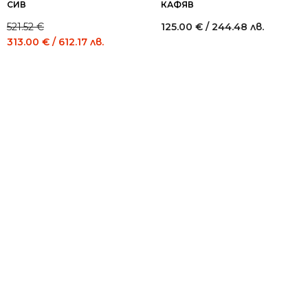
СИВ
КАФЯВ
521.52
€
125.00
€
/ 244.48 лв.
Original
Current
313.00
€
/ 612.17 лв.
price
price
was:
is:
521.52 €
313.00 €
/
/
1,020.00
612.17
лв..
лв..