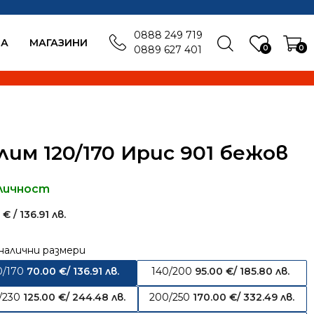
0888 249 719
БА
MАГАЗИНИ
0
0
0889 627 401
лим 120/170 Ирис 901 бежов
личност
0
€
/ 136.91 лв.
налични размери
0/170
70.00
€
/ 136.91 лв.
140/200
95.00
€
/ 185.80 лв.
/230
125.00
€
/ 244.48 лв.
200/250
170.00
€
/ 332.49 лв.