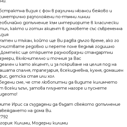
ни.
бстрактна визия с фон в различни нюанси бежово и
симетрично разположени по-тъмни линии
еобичайно допълнение към интериорите в класически
тил, както и готин акцент в домовете със съвременна
изия
лътен и тъкан, който ще Ви радва дълго време, ако го
очиствате редовно и перете поне веднъж годишно
 Домтекс ще откриете разнообразни стандартни
азмери, включително и точния за Вас
деален и като акцент, и за покриване на целия под на
ашата спалня, трапезария, всекидневна, кухня, домашен
фис, детска стая или хол
бедени сме, че сте любопитни да видите килимчето
т всеки ъгъл, затова плъзнете нагоре и пуснете
идеото!
мите Ирис са създадени да бъдат свежото допълнение
завеждането на дома Ви.
2792
гория:
Килими
,
Модерни килими