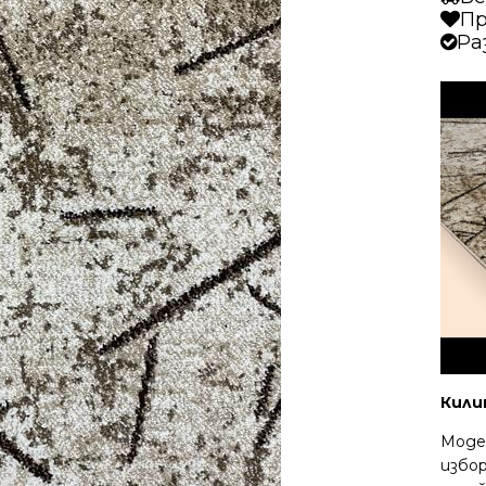
Пр
Ра
Кили
Моде
избо