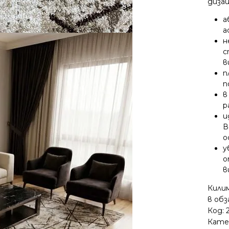
дизай
а
а
н
с
в
п
п
в
р
и
В
о
у
о
в
Кили
в об
Код:
Кате