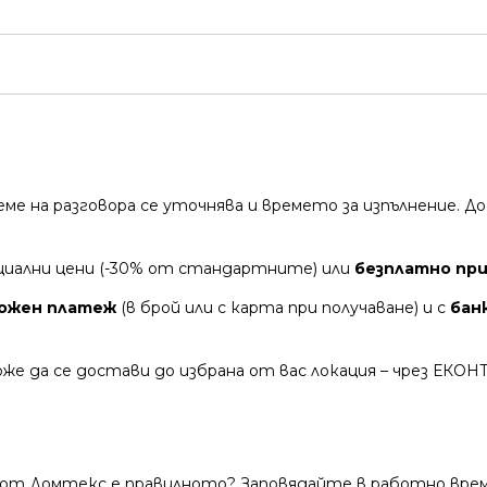
време на разговора се уточнява и времето за изпълнение.
циални цени (-30% от стандартните) или
безплатно при 
ожен платеж
(в брой или с карта при получаване) и с
бан
же да се достави до избрана от вас локация – чрез ЕКОН
 от Домтекс е правилното? Заповядайте в работно време