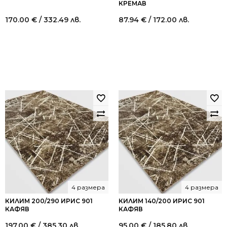
КРЕМАВ
170.00
€
/ 332.49 лв.
87.94
€
/ 172.00 лв.
4 размера
4 размера
КИЛИМ 200/290 ИРИС 901
КИЛИМ 140/200 ИРИС 901
КАФЯВ
КАФЯВ
197.00
€
/ 385.30 лв.
95.00
€
/ 185.80 лв.