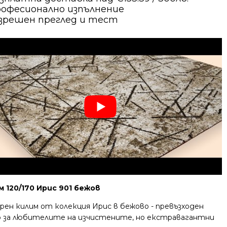
офесионално изпълнение
зрешен преглед и тест
м 120/170 Ирис 901 бежов
рен килим от колекция Ирис в бежово - превъзходен
р за любителите на изчистените, но екстравагантни