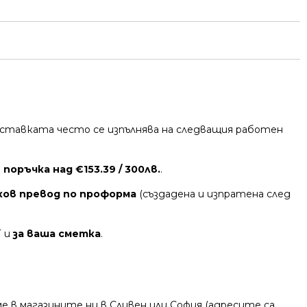
 Доставката често се изпълнява на следващия работен
поръчка над €153.39 / 300лв.
.
ков превод по проформа
(създадена и изпратена след
Т и
за ваша сметка
.
 в магазините ни в Сливен или София (адресите са