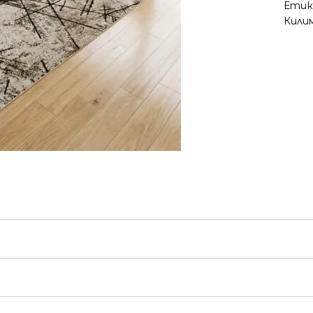
Етик
Кили