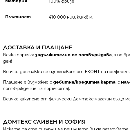
Материя
100% фризе
Плътност
410 000 нишки/кв.м.
ДОСТАВКА И ПЛАЩАНЕ
Всяка поръчка
задължително се потвърждава
, а по 
ден!
Всички доставки се изпълняват от ЕКОНТ на преферен
Плащане е възможно с
дебитна/кредитна карта
, с
нал
потвърждение на поръчката).
Всичко закупено от физически Домтекс магазин също мо
ДОМТЕКС СЛИВЕН И СОФИЯ
Искате да сте сигурни, че решнието ви да пазарувате