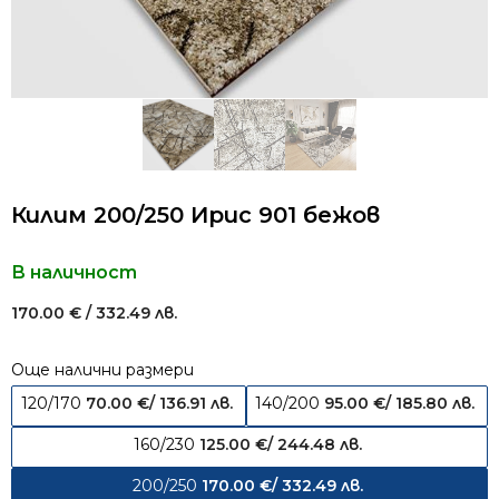
Килим 200/250 Ирис 901 бежов
В наличност
170.00
€
/ 332.49 лв.
Още налични размери
120/170
70.00
€
/ 136.91 лв.
140/200
95.00
€
/ 185.80 лв.
160/230
125.00
€
/ 244.48 лв.
200/250
170.00
€
/ 332.49 лв.