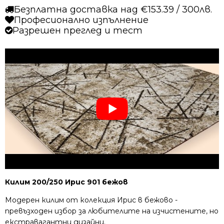
Безплатна доставка над €153.39 / 300лв.
Професионално изпълнение
Разрешен преглед и тест
Килим 200/250 Ирис 901 бежов
Модерен килим от колекция Ирис в бежово -
превъзходен избор за любителите на изчистените, но
екстравагантни дизайни.