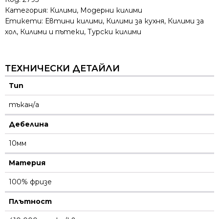
Категория:
Килими
,
Модерни килими
Етикети:
Евтини килими
,
Килими за кухня
,
Килими за
хол
,
Килими и пътеки
,
Турски килими
ТЕХНИЧЕСКИ ДЕТАЙЛИ
Тип
тъкан/а
Дебелина
10мм
Материя
100% фризе
Плътност