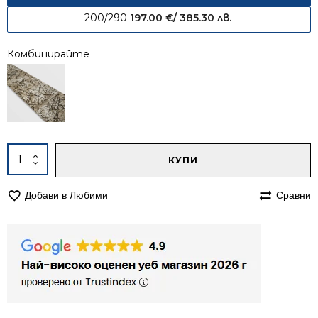
200/290
197.00
€
/ 385.30 лв.
Комбинирайте
Alternative:
количество
КУПИ
за
Килим
Добави в Любими
Сравни
200/250
Ирис
901
бежов