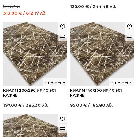
521.52
€
125.00
€
/ 244.48 лв.
Original
Current
313.00
€
/ 612.17 лв.
price
price
was:
is:
521.52 €
313.00 €
/
/
1,020.00
612.17
лв..
лв..
4 размера
4 размера
КИЛИМ 200/290 ИРИС 901
КИЛИМ 140/200 ИРИС 901
КАФЯВ
КАФЯВ
197.00
€
/ 385.30 лв.
95.00
€
/ 185.80 лв.