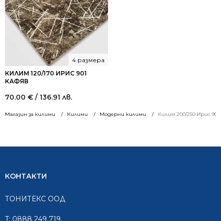
4 размера
КИЛИМ 120/170 ИРИС 901
КАФЯВ
70.00
€
/ 136.91 лв.
Магазин за килими
Килими
Модерни килими
Килим 200/250 Ирис 901
КОНТАКТИ
ТОНИТЕКС ООД
T:
0888 249 719