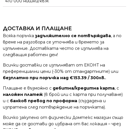
410 000 нишки/кв.м.
ДОСТАВКА И ПЛАЩАНЕ
Всяка поръчка
задължително се потвърждава
, а по
време на разговора се уточнява и времето за
изпълнение. Доставката често се изпълнява на
следващия работен ден!
Всички доставки се изпълняват от ЕКОНТ на
преференциални цени (-30% от стандартните) или
безплатно при поръчка над €153.39 / 300лв.
.
Плащане е възможно с
дебитна/кредитна карта
, с
наложен платеж
(в брой или с карта при получаване)
и с
банков превод по проформа
(създадена и
изпратена след потвърждение на поръчката).
Всичко закупено от физически Домтекс магазин също
може да се достави до избрана от вас локация – чрез