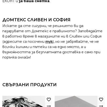
ЕКОНТ и
за ваша сметка
.
ДОМТЕКС СЛИВЕН И СОФИЯ
Искате да сте сигурни, че решнието ви да
пазарувате от Домтекс е правилното? Заповядайте
в работно време в магазините ни в Сливен или София
(адресите са посочени
тук
), но не забрявайте, че не
всички килими и пътеки са на едно място, а и
възможността за безплатната доставка е само при
поръчка онлайн!
СВЪРЗАНИ ПРОДУКТИ