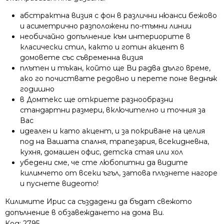
абстрактна визия с фон в различни нюанси бежово
и асиметрично разположени по-тъмни линии
необичайно допълнение към интериорите в
класически стил, както и готин акцент в
домовете със съвременна визия
плътен и тъкан, който ще Ви радва дълго време,
ако го почиствате редовно и перете поне веднъж
годишно
в Домтекс ще откриете разнообразни
стандартни размери, включително и точния за
Вас
идеален и като акцент, и за покриване на целия
под на Вашата спалня, трапезария, всекидневна,
кухня, домашен офис, детска стая или хол
убедени сме, че сте любопитни да видите
килимчето от всеки ъгъл, затова плъзнете нагоре
и пуснете видеото!
Килимите Ирис са създадени да бъдат свежото
допълнение в обзавеждането на дома Ви.
Код:
2795