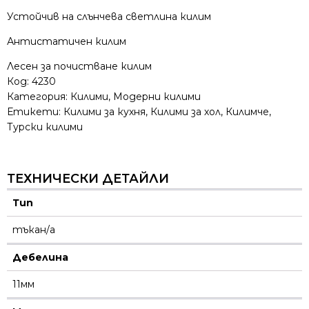
Устойчив на слънчева светлина килим
Антистатичен килим
Лесен за почистване килим
Код:
4230
Категория:
Килими
,
Модерни килими
Етикети:
Килими за кухня
,
Килими за хол
,
Килимче
,
Турски килими
ТЕХНИЧЕСКИ ДЕТАЙЛИ
Тип
тъкан/а
Дебелина
11мм