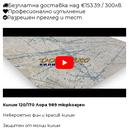
Безплатна доставка над €153.39 / 300лв.
Професионално изпълнение
Разрешен преглед и тест
Килим 120/170 Лора 989 тюркоазен
Невероятно фин и красив килим
Защитен от молци килим