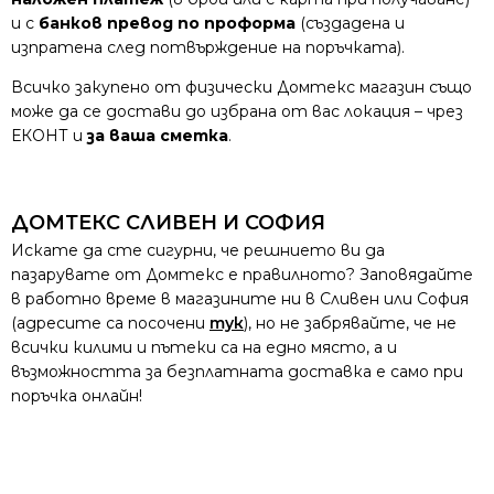
и с
банков превод по проформа
(създадена и
изпратена след потвърждение на поръчката).
Всичко закупено от физически Домтекс магазин също
може да се достави до избрана от вас локация – чрез
ЕКОНТ и
за ваша сметка
.
ДОМТЕКС СЛИВЕН И СОФИЯ
Искате да сте сигурни, че решнието ви да
пазарувате от Домтекс е правилното? Заповядайте
в работно време в магазините ни в Сливен или София
(адресите са посочени
тук
), но не забрявайте, че не
всички килими и пътеки са на едно място, а и
възможността за безплатната доставка е само при
поръчка онлайн!