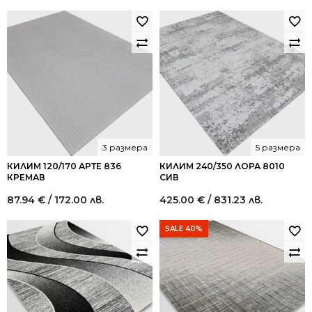
3 размера
5 размера
КИЛИМ 120/170 АРТЕ 836
КИЛИМ 240/350 ЛОРА 8010
КРЕМАВ
СИВ
87.94
€
/ 172.00 лв.
425.00
€
/ 831.23 лв.
SALE 40%