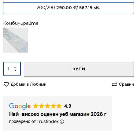
200/290
290.00
€
/ 567.19 лв.
Комбинирайте
Alternative:
количество
КУПИ
за
Килим
Добави в Любими
Сравни
120/170
Лора
989
тюркоазен