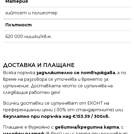
Материя
хийтсет и полиестeр
Плътност
620 000 нишки/кв.м.
ДОСТАВКА И ПЛАЩАНЕ
Всяка поръчка
задължително се потвърждава
, а по
време на разговора се уточнява и времето за
изпълнение. Доставката често се изпълнява на
следващия работен ден!
Всички доставки се изпълняват от ЕКОНТ на
преференциални цени (-30% от стандартните) или
безплатно при поръчка над €153.39 / 300лв.
.
Плащане е възможно с
дебитна/кредитна карта
, с
наложен платеж
(в брой или с карта при получаване)