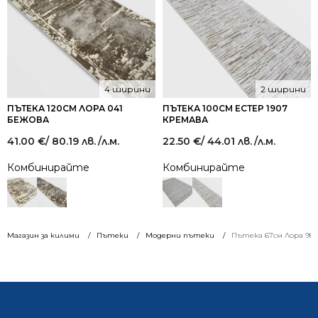
4 ширини
2 ширини
ПЪТЕКА 120СМ ЛОРА 041
ПЪТЕКА 100СМ ЕСТЕР 1907
БЕЖОВА
КРЕМАВА
41.00
€
/ 80.19 лв.
/л.м.
22.50
€
/ 44.01 лв.
/л.м.
Комбинирайте
Комбинирайте
Магазин за килими
Пътеки
Модерни пътеки
Пътека 67см Лора 98