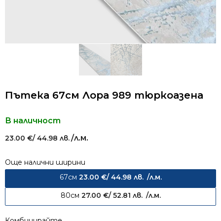
Пътека 67см Лора 989 тюркоазена
В наличност
/л.м.
23.00
€
/ 44.98 лв.
Още налични ширини
67см
23.00
€
/ 44.98 лв.
/л.м.
80см
27.00
€
/ 52.81 лв.
/л.м.
Комбинирайте