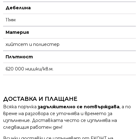
Дебелина
11мм
Материя
хийтсет и полиестeр
Плътност
620 000 нишки/кв.м.
ДОСТАВКА И ПЛАЩАНЕ
Всяка поръчка
задължително се потвърждава
, а по
време на разговора се уточнява и времето за
изпълнение. Доставката често се изпълнява на
следващия работен ден!
Всички доставки се изпълняват от ЕКОНТ на