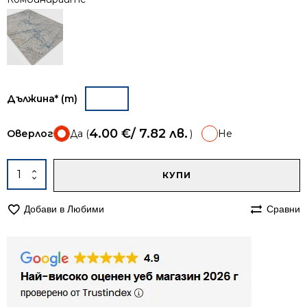
Дължина* (m)
4.00
€
/ 7.82 лв.
Оверлог
Да (
)
Не
A
количество
КУПИ
за
Пътека
Добави в Любими
Сравни
67см
Лора
989
тюркоазена