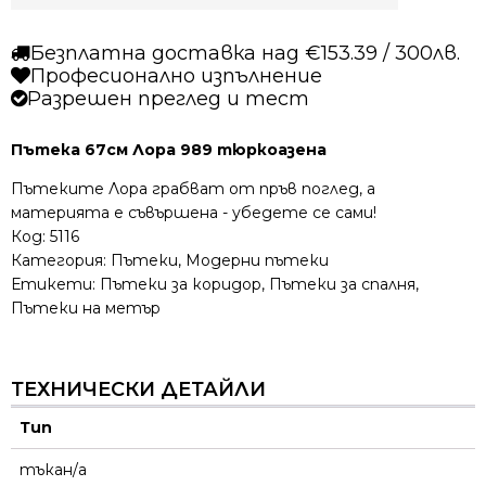
Безплатна доставка над €153.39 / 300лв.
Професионално изпълнение
Разрешен преглед и тест
Пътека 67см Лора 989 тюркоазена
Пътеките Лора грабват от пръв поглед, а
материята е съвършена - убедете се сами!
Код:
5116
Категория:
Пътеки
,
Модерни пътеки
Етикети:
Пътеки за коридор
,
Пътеки за спалня
,
Пътеки на метър
ТЕХНИЧЕСКИ ДЕТАЙЛИ
Тип
тъкан/а