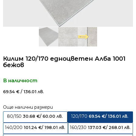
Килим 120/170 едноцветен Алба 1001
бежов
В наличност
69.54
€
/ 136.01 лв.
Още налични размери
80/150
30.68
€
/ 60.00 лв.
120/170
69.54
€
/ 136.01 лв.
140/200
101.24
€
/ 198.01 лв.
160/230
137.03
€
/ 268.01 лв.