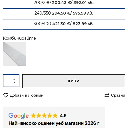
200/290
200.43
€
/ 392.01 лв.
240/350
294.50
€
/ 575.99 лв.
300/400
421.30
€
/ 823.99 лв.
Комбинирайте
Alternative:
количество
КУПИ
за
Килим
Добави в Любими
Сравни
120/170
едноцветен
Алба
1001
бежов