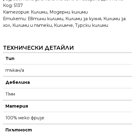
Код:
5137
Категория:
Килими
,
Модерни килими
Етикети:
Евтини килими
,
Килими за кухня
,
Килими за
хол
,
Килими и пътеки
,
Килимче
,
Турски килими
ТЕХНИЧЕСКИ ДЕТАЙЛИ
Тип
тъкан/а
Дебелина
11мм
Материя
100% меко фризе
Плътност