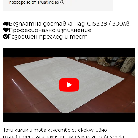
Безплатна доставка над €153.39 / 300лв.
Професионално изпълнение
Разрешен преглед и тест
Този килим и това качество са ексклузивно
разработени за и налични само в магазини Домтекс.