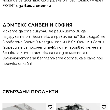
може да се достави до избрана от вас локация – чрез
ЕКОНТ и
за ваша сметка
.
ДОМТЕКС СЛИВЕН И СОФИЯ
Искате да сте сигурни, че решнието ви да
пазарувате от Домтекс е правилното? Заповядайте
в работно време в магазините ни в Сливен или София
(адресите са посочени
тук
), но не забрявайте, че не
всички килими и пътеки са на едно място, а и
възможността за безплатната доставка е само при
поръчка онлайн!
СВЪРЗАНИ ПРОДУКТИ