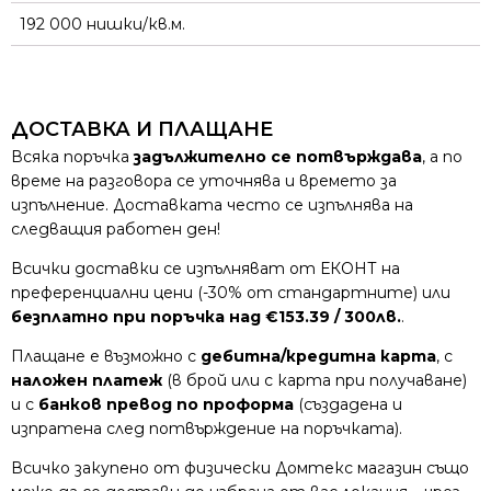
192 000 нишки/кв.м.
ДОСТАВКА И ПЛАЩАНЕ
Всяка поръчка
задължително се потвърждава
, а по
време на разговора се уточнява и времето за
изпълнение. Доставката често се изпълнява на
следващия работен ден!
Всички доставки се изпълняват от ЕКОНТ на
преференциални цени (-30% от стандартните) или
безплатно при поръчка над €153.39 / 300лв.
.
Плащане е възможно с
дебитна/кредитна карта
, с
наложен платеж
(в брой или с карта при получаване)
и с
банков превод по проформа
(създадена и
изпратена след потвърждение на поръчката).
Всичко закупено от физически Домтекс магазин също