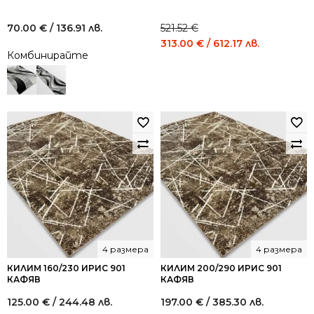
70.00
€
/ 136.91 лв.
521.52
€
Original
Current
313.00
€
/ 612.17 лв.
Комбинирайте
price
price
was:
is:
521.52 €
313.00 €
/
/
1,020.00
612.17
лв..
лв..
4 размера
4 размера
КИЛИМ 160/230 ИРИС 901
КИЛИМ 200/290 ИРИС 901
КАФЯВ
КАФЯВ
125.00
€
/ 244.48 лв.
197.00
€
/ 385.30 лв.