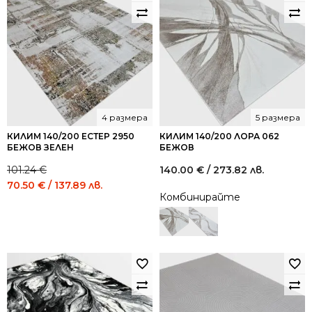
4 размера
5 размера
КИЛИМ 140/200 ЕСТЕР 2950
КИЛИМ 140/200 ЛОРА 062
БЕЖОВ ЗЕЛЕН
БЕЖОВ
101.24
€
140.00
€
/ 273.82 лв.
Original
Current
70.50
€
/ 137.89 лв.
Комбинирайте
price
price
was:
is:
101.24 €
70.50 €
/
/
198.01
137.89
лв..
лв..