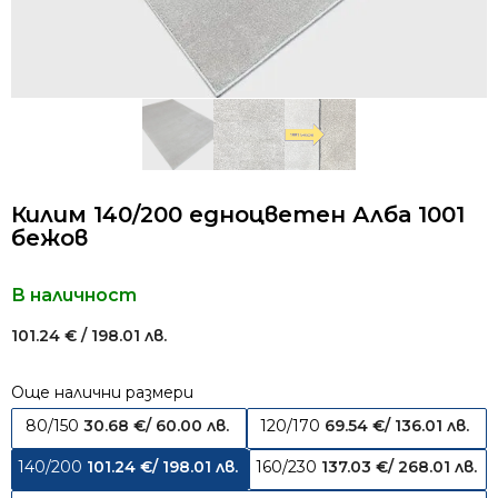
Килим 140/200 едноцветен Алба 1001
бежов
В наличност
101.24
€
/ 198.01 лв.
Още налични размери
80/150
30.68
€
/ 60.00 лв.
120/170
69.54
€
/ 136.01 лв.
140/200
101.24
€
/ 198.01 лв.
160/230
137.03
€
/ 268.01 лв.