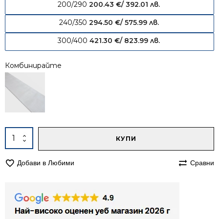
200/290
200.43
€
/ 392.01 лв.
240/350
294.50
€
/ 575.99 лв.
300/400
421.30
€
/ 823.99 лв.
Комбинирайте
Alternative:
количество
КУПИ
за
Килим
Добави в Любими
Сравни
140/200
едноцветен
Алба
1001
бежов