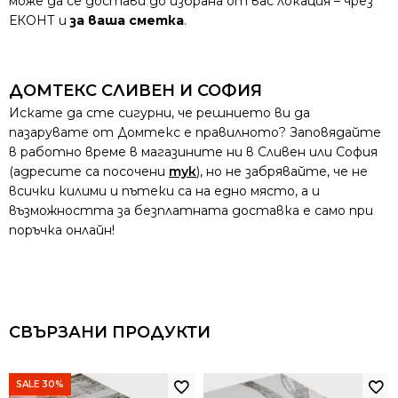
може да се достави до избрана от вас локация – чрез
ЕКОНТ и
за ваша сметка
.
ДОМТЕКС СЛИВЕН И СОФИЯ
Искате да сте сигурни, че решнието ви да
пазарувате от Домтекс е правилното? Заповядайте
в работно време в магазините ни в Сливен или София
(адресите са посочени
тук
), но не забрявайте, че не
всички килими и пътеки са на едно място, а и
възможността за безплатната доставка е само при
поръчка онлайн!
СВЪРЗАНИ ПРОДУКТИ
SALE 30%