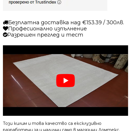
Безплатна доставка над €153.39 / 300лв.
Професионално изпълнение
Разрешен преглед и тест
Този килим и това качество са ексклузивно
разработени за и налични само в магазини Домтекс.