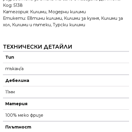
Код:
5138
Категория:
Килими
,
Модерни килими
Етикети:
Евтини килими
,
Килими за кухня
,
Килими за
хол
,
Килими и пътеки
,
Турски килими
ТЕХНИЧЕСКИ ДЕТАЙЛИ
Тип
тъкан/а
Дебелина
11мм
Материя
100% меко фризе
Плътност