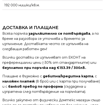
192 000 нишки/кв.м.
ДОСТАВКА И ПЛАЩАНЕ
Всяка поръчка
задължително се потвърждава
, а по
време на разговора се уточнява и времето за
изпълнение. Доставката често се изпълнява на
следващия работен ден!
Всички доставки се изпълняват от ЕКОНТ на
преференциални цени (-30% от стандартните) или
безплатно при поръчка над €153.39 / 300лв.
.
Плащане е възможно с
дебитна/кредитна карта
, с
наложен платеж
(в брой или с карта при получаване)
и с
банков превод по проформа
(създадена и
изпратена след потвърждение на поръчката).
Всичко закупено от физически Домтекс магазин също