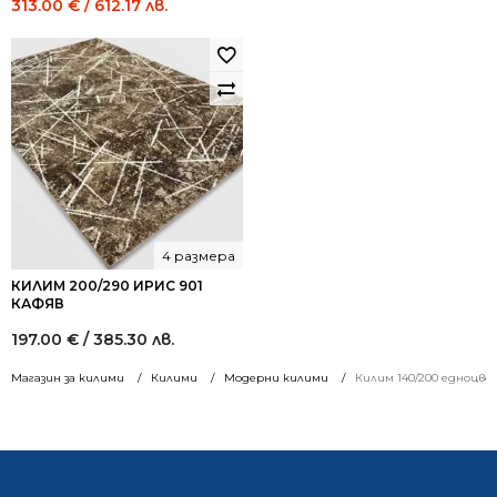
Original
Current
313.00
€
/ 612.17 лв.
price
price
was:
is:
521.52 €
313.00 €
/
/
1,020.00
612.17
лв..
лв..
4 размера
КИЛИМ 200/290 ИРИС 901
КАФЯВ
197.00
€
/ 385.30 лв.
Магазин за килими
Килими
Модерни килими
Килим 140/200 едноцве