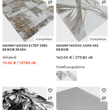
4 размера
5 размера
КИЛИМ 140/200 ЕСТЕР 2950
КИЛИМ 140/200 ЛОРА 062
БЕЖОВ ЗЕЛЕН
БЕЖОВ
101.24
€
140.00
€
/ 273.82 лв.
Original
Current
70.50
€
/ 137.89 лв.
Комбинирайте
price
price
was:
is:
101.24 €
70.50 €
/
/
198.01
137.89
лв..
лв..