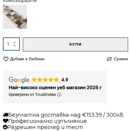
Комбинирайте
Alternative:
количество
КУПИ
за
Килим
Добави в Любими
Сравни
200/290
Ирис
084
бежов
Безплатна доставка над €153.39 / 300лв.
Професионално изпълнение
Разрешен преглед и тест