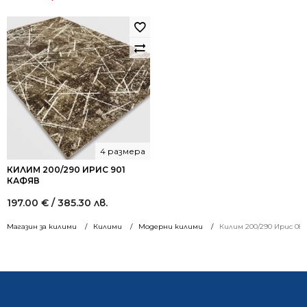
price
price
was:
is:
521.52 €
313.00 €
/
/
1,020.00
612.17
лв..
лв..
4 размера
КИЛИМ 200/290 ИРИС 901
КАФЯВ
197.00
€
/ 385.30 лв.
Магазин за килими
Килими
Модерни килими
Килим 200/290 Ирис 08