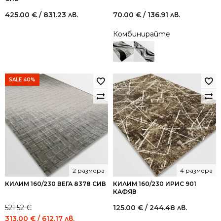
425.00
€
/ 831.23 лв.
70.00
€
/ 136.91 лв.
Комбинирайте
SALE 40%
2 размера
4 размера
КИЛИМ 160/230 ВЕГА 8378 СИВ
КИЛИМ 160/230 ИРИС 901
КАФЯВ
521.52
€
125.00
€
/ 244.48 лв.
Original
Current
313.00
€
/ 612.17 лв.