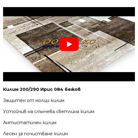
Килим 200/290 Ирис 084 бежов
Защитен от молци килим
Устойчив на слънчева светлина килим
Антистатичен килим
Лесен за почистване килим