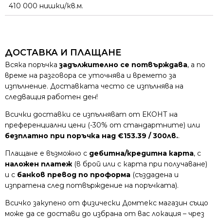
410 000 нишки/кв.м.
ДОСТАВКА И ПЛАЩАНЕ
Всяка поръчка
задължително се потвърждава
, а по
време на разговора се уточнява и времето за
изпълнение. Доставката често се изпълнява на
следващия работен ден!
Всички доставки се изпълняват от ЕКОНТ на
преференциални цени (-30% от стандартните) или
безплатно при поръчка над €153.39 / 300лв.
.
Плащане е възможно с
дебитна/кредитна карта
, с
наложен платеж
(в брой или с карта при получаване)
и с
банков превод по проформа
(създадена и
изпратена след потвърждение на поръчката).
Всичко закупено от физически Домтекс магазин също
може да се достави до избрана от вас локация – чрез