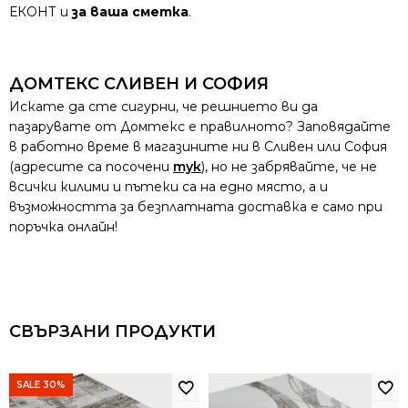
ЕКОНТ и
за ваша сметка
.
ДОМТЕКС СЛИВЕН И СОФИЯ
Искате да сте сигурни, че решнието ви да
пазарувате от Домтекс е правилното? Заповядайте
в работно време в магазините ни в Сливен или София
(адресите са посочени
тук
), но не забрявайте, че не
всички килими и пътеки са на едно място, а и
възможността за безплатната доставка е само при
поръчка онлайн!
СВЪРЗАНИ ПРОДУКТИ
SALE 30%