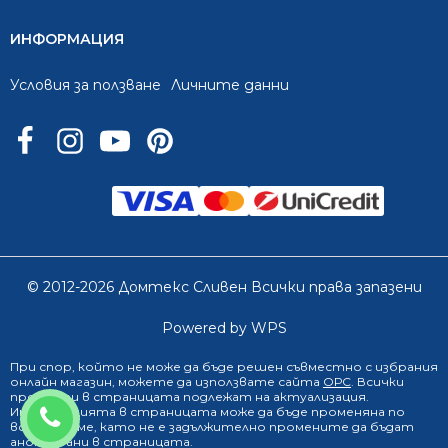
ИНФОРМАЦИЯ
Условия за ползване
Личните данни
© 2012-2026 Домтекс Сливен Всички права запазени
Powered by WPS
При спор, който не може да бъде решен съвместно с избрания
онлайн магазин
, можете да използвате сайта
ОРС
. Всички
продукти в страницата подлежат на актуализация.
0888 249 719
Информацията в страницата може да бъде променяна по
всяко време, като не е задължително промените да бъдат
анонсирани в страницата.