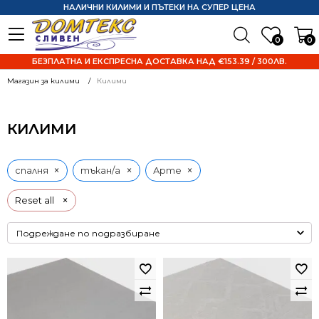
НАЛИЧНИ КИЛИМИ И ПЪТЕКИ НА СУПЕР ЦЕНА
0
0
БЕЗПЛАТНА И ЕКСПРЕСНА ДОСТАВКА НАД €153.39 / 300ЛВ.
Магазин за килими
Килими
КИЛИМИ
×
×
×
спалня
тъкан/а
Арте
×
Reset all