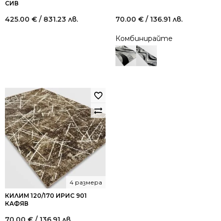
СИВ
425.00
€
/ 831.23 лв.
70.00
€
/ 136.91 лв.
Комбинирайте
4 размера
КИЛИМ 120/170 ИРИС 901
КАФЯВ
70.00
€
/ 136.91 лв.