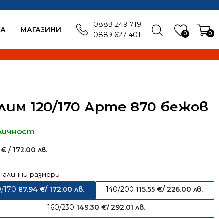
0888 249 719
БА
MАГАЗИНИ
0
0
0889 627 401
лим 120/170 Арте 870 бежов
личност
4
€
/ 172.00 лв.
налични размери
0/170
87.94
€
/ 172.00 лв.
140/200
115.55
€
/ 226.00 лв.
160/230
149.30
€
/ 292.01 лв.