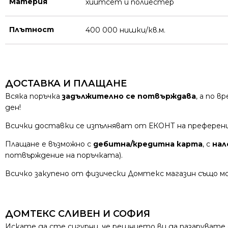
Материя
хийтсет и полиестeр
Плътност
400 000 нишки/кв.м.
ДОСТАВКА И ПЛАЩАНЕ
Всяка поръчка
задължително се потвърждава
, а по 
ден!
Всички доставки се изпълняват от ЕКОНТ на преферен
Плащане е възможно с
дебитна/кредитна карта
, с
нал
потвърждение на поръчката).
Всичко закупено от физически Домтекс магазин също мо
ДОМТЕКС СЛИВЕН И СОФИЯ
Искате да сте сигурни, че решнието ви да пазарувате