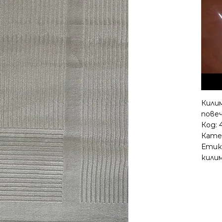
Кили
повеч
Код:
Кате
Етик
кили