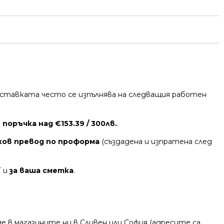
 Доставката често се изпълнява на следващия работен
поръчка над €153.39 / 300лв.
.
ков превод по проформа
(създадена и изпратена след
Т и
за ваша сметка
.
 в магазините ни в Сливен или София (адресите са