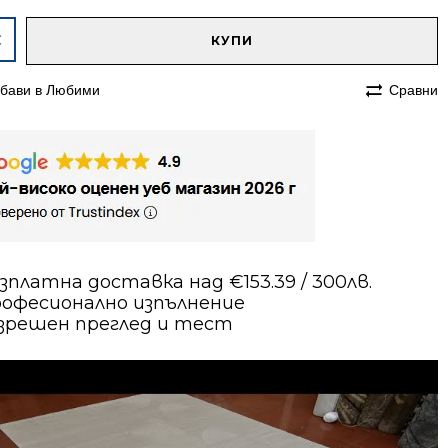
native:
чество
КУПИ
им
бави в Любими
Сравни
70
е
в
зплатна доставка над €153.39 / 300лв.
офесионално изпълнение
зрешен преглед и тест