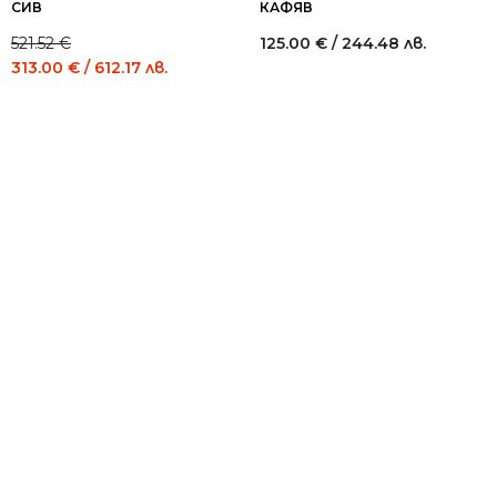
СИВ
КАФЯВ
521.52
€
125.00
€
/ 244.48 лв.
Original
Current
313.00
€
/ 612.17 лв.
price
price
was:
is:
521.52 €
313.00 €
/
/
1,020.00
612.17
лв..
лв..