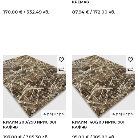
КРЕМАВ
170.00
€
/ 332.49 лв.
87.94
€
/ 172.00 лв.
4 размера
4 размера
КИЛИМ 200/290 ИРИС 901
КИЛИМ 140/200 ИРИС 901
КАФЯВ
КАФЯВ
197.00
€
/ 385.30 лв.
95.00
€
/ 185.80 лв.