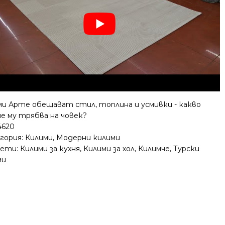
ми Арте обещават стил, топлина и усмивки - какво
е му трябва на човек?
4620
гория:
Килими
,
Модерни килими
ети:
Килими за кухня
,
Килими за хол
,
Килимче
,
Турски
ми