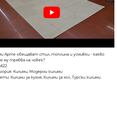
ми Арте обещават стил, топлина и усмивки - какво
е му трябва на човек?
4622
гория:
Килими
,
Модерни килими
ети:
Килими за кухня
,
Килими за хол
,
Турски килими