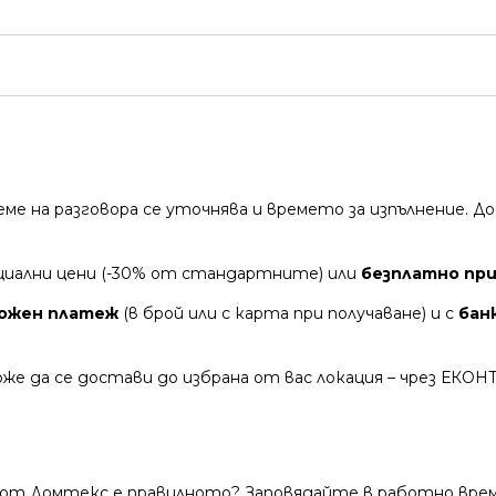
време на разговора се уточнява и времето за изпълнение.
циални цени (-30% от стандартните) или
безплатно при 
ожен платеж
(в брой или с карта при получаване) и с
бан
же да се достави до избрана от вас локация – чрез ЕКОН
 от Домтекс е правилното? Заповядайте в работно време