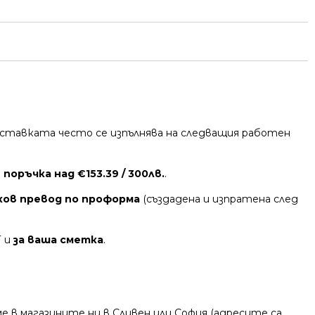
 Доставката често се изпълнява на следващия работен
поръчка над €153.39 / 300лв.
.
ков превод по проформа
(създадена и изпратена след
Т и
за ваша сметка
.
 в магазините ни в Сливен или София (адресите са