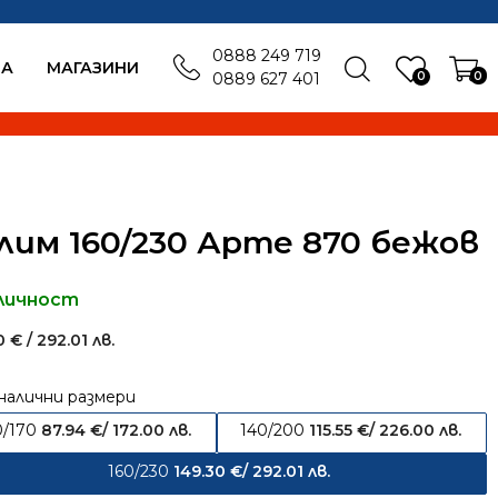
0888 249 719
БА
MАГАЗИНИ
0
0
0889 627 401
лим 160/230 Арте 870 бежов
личност
30
€
/ 292.01 лв.
налични размери
0/170
87.94
€
/ 172.00 лв.
140/200
115.55
€
/ 226.00 лв.
160/230
149.30
€
/ 292.01 лв.