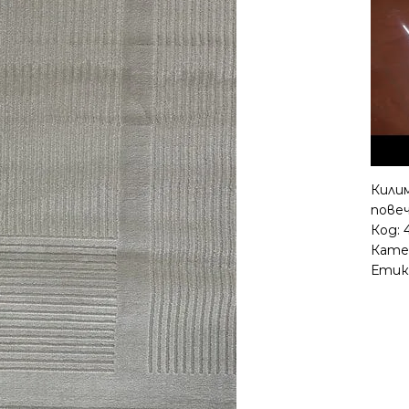
Кили
повеч
Код:
Кате
Етик