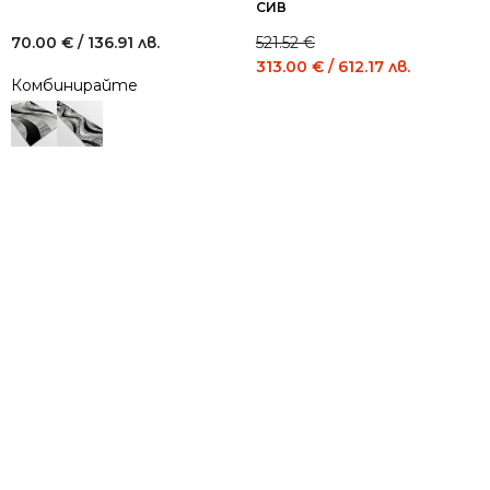
СИВ
70.00
€
/ 136.91 лв.
521.52
€
Original
Current
313.00
€
/ 612.17 лв.
Комбинирайте
price
price
was:
is:
521.52 €
313.00 €
/
/
1,020.00
612.17
лв..
лв..