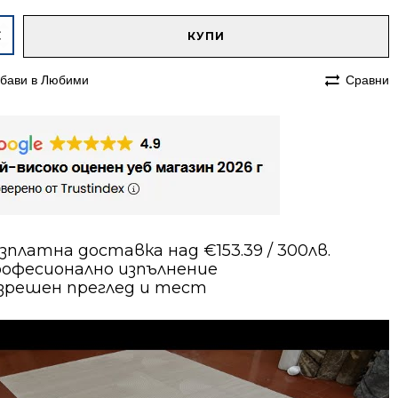
native:
чество
КУПИ
им
бави в Любими
Сравни
230
е
в
зплатна доставка над €153.39 / 300лв.
офесионално изпълнение
зрешен преглед и тест