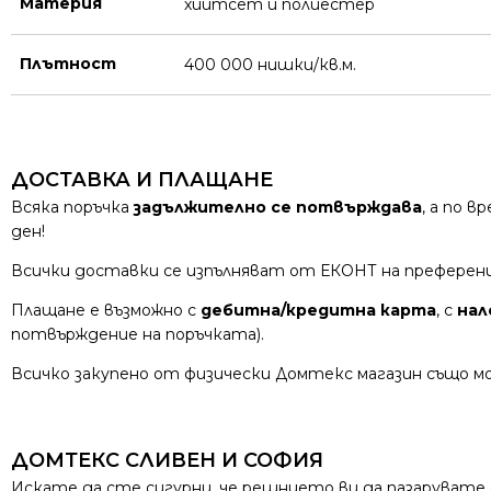
Материя
хийтсет и полиестeр
Плътност
400 000 нишки/кв.м.
ДОСТАВКА И ПЛАЩАНЕ
Всяка поръчка
задължително се потвърждава
, а по 
ден!
Всички доставки се изпълняват от ЕКОНТ на преферен
Плащане е възможно с
дебитна/кредитна карта
, с
нал
потвърждение на поръчката).
Всичко закупено от физически Домтекс магазин също мо
ДОМТЕКС СЛИВЕН И СОФИЯ
Искате да сте сигурни, че решнието ви да пазарувате