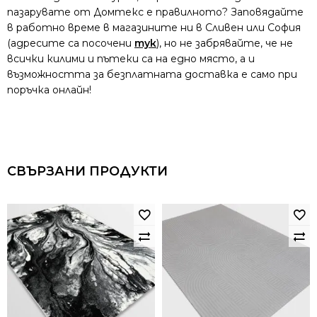
пазарувате от Домтекс е правилното? Заповядайте
в работно време в магазините ни в Сливен или София
(адресите са посочени
тук
), но не забрявайте, че не
всички килими и пътеки са на едно място, а и
възможността за безплатната доставка е само при
поръчка онлайн!
СВЪРЗАНИ ПРОДУКТИ