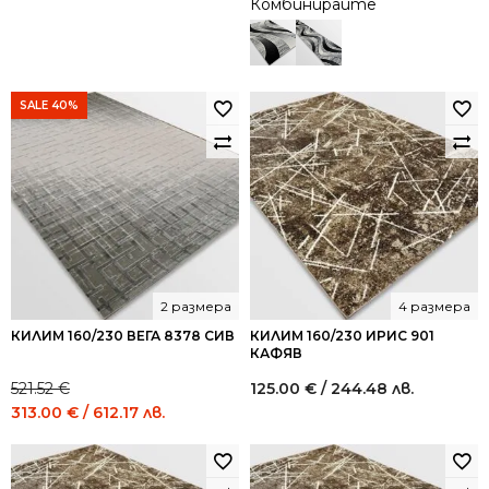
Комбинирайте
SALE 40%
2 размера
4 размера
КИЛИМ 160/230 ВЕГА 8378 СИВ
КИЛИМ 160/230 ИРИС 901
КАФЯВ
521.52
€
125.00
€
/ 244.48 лв.
Original
Current
313.00
€
/ 612.17 лв.
price
price
was:
is:
521.52 €
313.00 €