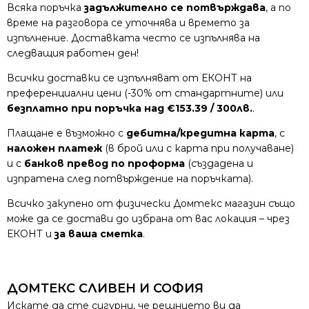
Всяка поръчка
задължително се потвърждава
, а по
време на разговора се уточнява и времето за
изпълнение. Доставката често се изпълнява на
следващия работен ден!
Всички доставки се изпълняват от ЕКОНТ на
преференциални цени (-30% от стандартните) или
безплатно при поръчка над €153.39 / 300лв.
.
Плащане е възможно с
дебитна/кредитна карта
, с
наложен платеж
(в брой или с карта при получаване)
и с
банков превод по проформа
(създадена и
изпратена след потвърждение на поръчката).
Всичко закупено от физически Домтекс магазин също
може да се достави до избрана от вас локация – чрез
ЕКОНТ и
за ваша сметка
.
ДОМТЕКС СЛИВЕН И СОФИЯ
Искате да сте сигурни, че решнието ви да