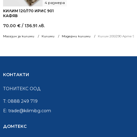
4 размера
КИЛИМ 120/170 ИРИС 901
КАФЯВ
70.00
€
/ 136.91 лв.
Магазин за килими
Килими
Модерни килими
Килим 200/290 Арте 96
КОНТАКТИ
ТОНИТЕКС ООД
T:
0888 249 719
E:
trade@kilimibg.com
ДОМТЕКС