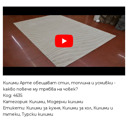
Килими Арте обещават стил, топлина и усмивки -
какво повече му трябва на човек?
Код:
4635
Категория:
Килими
,
Модерни килими
Етикети:
Килими за кухня
,
Килими за хол
,
Килими и
пътеки
,
Турски килими