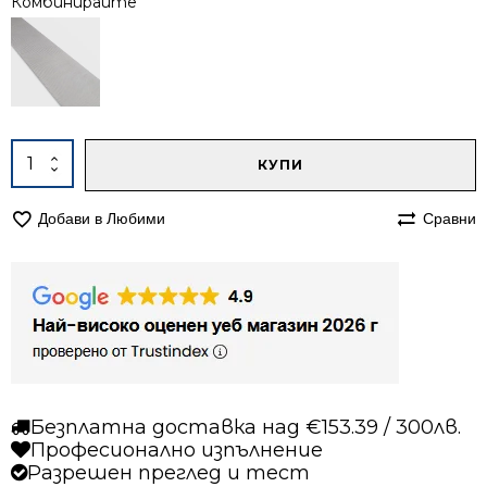
Комбинирайте
Alternative:
количество
КУПИ
за
Килим
Добави в Любими
Сравни
200/290
Арте
964
бежов
Безплатна доставка над €153.39 / 300лв.
Професионално изпълнение
Разрешен преглед и тест